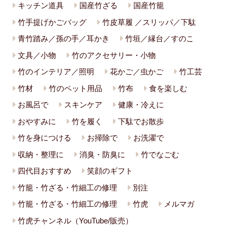
キッチン道具
国産竹ざる
国産竹籠
竹手提げかごバッグ
竹皮草履 ／スリッパ／下駄
青竹踏み／孫の手／耳かき
竹垣／縁台／すのこ
文具／小物
竹のアクセサリー・小物
竹のインテリア／照明
花かご／虫かご
竹工芸
竹材
竹のペット用品
竹布
食を楽しむ
お風呂で
スキンケア
健康・冷えに
おやすみに
竹を履く
下駄でお散歩
竹を身につける
お掃除で
お洗濯で
収納・整理に
消臭・防臭に
竹でなごむ
四代目おすすめ
笑顔のギフト
竹籠・竹ざる・竹細工の修理
別注
竹籠・竹ざる・竹細工の修理
竹虎
メルマガ
竹虎チャンネル（YouTube/販売）