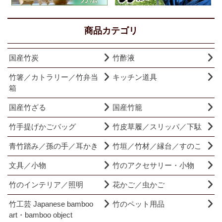
商品カテゴリ
国産竹炭
竹酢液
竹箸／カトラリー／竹弁当
キッチン道具
箱
国産竹ざる
国産竹籠
竹手提げかごバッグ
竹皮草履／スリッパ／下駄
青竹踏み／孫の手／耳かき
竹垣／竹材／縁台／すのこ
文具／小物
竹のアクセサリー・小物
竹のインテリア／照明
花かご／虫かご
竹工芸 Japanese bamboo
竹のペット用品
art・bamboo object