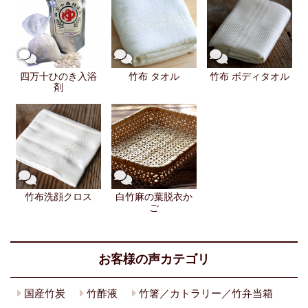
四万十ひのき入浴
竹布 タオル
竹布 ボディタオル
剤
竹布洗顔クロス
白竹麻の葉脱衣か
ご
お客様の声カテゴリ
国産竹炭
竹酢液
竹箸／カトラリー／竹弁当箱