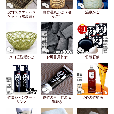
虎竹スクエアバス
白竹温泉かご（湯
温泉かご
ケット（衣装籠）
かご）
メゴ笹洗濯かご
お風呂用竹炭
竹炭石鹸
竹炭シャンプー・
虎竹の里 竹炭塩
安心の竹酢液
リンス
歯磨き