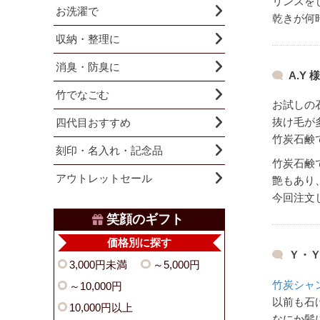
リンスを
お洗濯で
乾きが何
収納・整理に
消臭・防臭に
A.Y 様
竹でなごむ
お試しの
抜け毛が
四代目おすすめ
竹炭石鹸
刻印・名入れ・記念品
竹炭石鹸
アウトレットセール
艶もあり
今回注文
笑顔のギフト
価格別に探す
Ｙ・Ｙ
3,000円未満
～5,000円
竹炭シャ
～10,000円
以前も石
10,000円以上
なにか髪