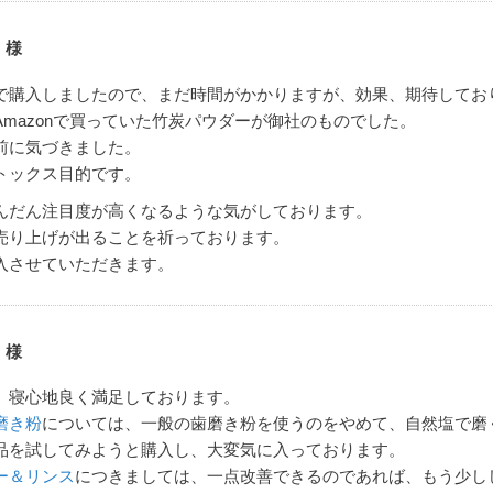
 様
で購入しましたので、まだ時間がかかりますが、効果、期待してお
Amazonで買っていた竹炭パウダーが御社のものでした。
前に気づきました。
トックス目的です。
んだん注目度が高くなるような気がしております。
売り上げが出ることを祈っております。
入させていただきます。
 様
、寝心地良く満足しております。
磨き粉
については、一般の歯磨き粉を使うのをやめて、自然塩で磨
品を試してみようと購入し、大変気に入っております。
ー＆リンス
につきましては、一点改善できるのであれば、もう少し