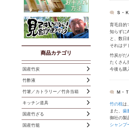
Ｓ・Ｋ
育毛目的
知らずに
と、数日
それはデ
商品カテゴリ
竹炭がだ
たくさん
国産竹炭
今後も購
竹酢液
竹箸／カトラリー／竹弁当箱
Ｍ・Ｔ
キッチン道具
竹の枕
は
また、
歯
国産竹ざる
御社の製
シャンプ
国産竹籠