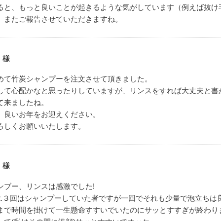
ると、もっと良いことが起きるような気がしています（例えば抜け
、またご報告させていただきますね。
 様
めて竹炭シャンプーを注文させて頂きました。
して心配かなと思ったりしていますが、リンスをすれば大丈夫と書
て来ましたね。
、良いお年をお迎えください。
ろしくお願いいたします。
 様
ンブー、リンスは感激でした!
2.３回はシャンプーしていた者ですが一回でそれも少量で泡立ちは
まで時間を掛けて一生懸命すすいでいたのにサッとすすぎが終わり