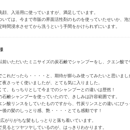
洗顔、入浴用に使っていますが、満足しています。
ついては、今まで市販の界面活性剤のものを使っていたせいか、泡
定時間浸水させてから洗うという手間をかけられずにいます。
様
以前いただいたミニサイズの炭石鹸でシャンプーをし、クエン酸で
。
でこれだったら・・・・と、期待が膨らみ使ってみたいと思いまし
て夜さっそく使いましたが、とても気に入りました。
くて、もっちりとして今までのシャンプーとの違いは歴然！
の石鹸シャンプーを使っていたので、きしみは許容範囲です。
エン酸リンスをしていたものですから、竹炭リンスとの違いにびっ
ー後の髪のしっとり感、艶・・・・とても感動です！
と広がりがちな髪もしっとりと落ち着いています。
で見るとツヤツヤしているのが、はっきりわかります。