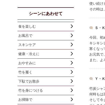
使い続け
その時は
シーンにあわせて
食を楽しむ
Ｓ・Ｋ
お風呂で
今回、初
キシキシ
スキンケア
寒くなっ
健康・冷えに
お元気で
また、よ
おやすみに
竹を履く
Ｙ・Ｋ
下駄でお散歩
竹炭シャ
竹を身につける
何時もは
お掃除で
そして今