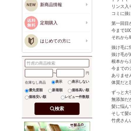
新商品情報
リンス入
コミに抜
定期購入
第一回目
今まで1
それから
はじめての方に
抜け毛に
抜け毛が
根本から
今までの
〜
ありませ
表示
表示しない
体質だと
在庫なし商品
優先度順
新着順
価格高い順
ずっと大
価格安い順
レビュー件数順
無添加だ
髪に悩ん
検索
そして髪
竹虎さん