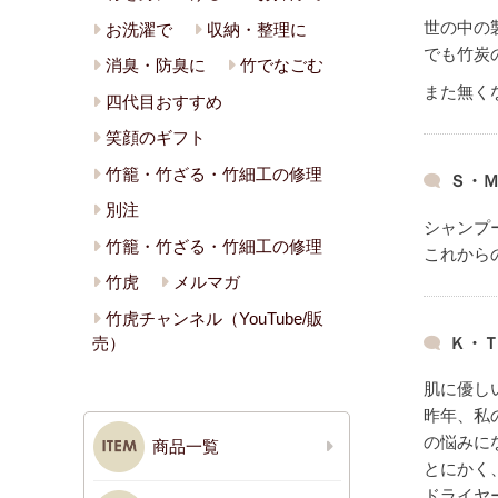
世の中の
お洗濯で
収納・整理に
でも竹炭
消臭・防臭に
竹でなごむ
また無く
四代目おすすめ
笑顔のギフト
竹籠・竹ざる・竹細工の修理
Ｓ・Ｍ
別注
シャンプ
竹籠・竹ざる・竹細工の修理
これから
竹虎
メルマガ
竹虎チャンネル（YouTube/販
Ｋ・Ｔ
売）
肌に優し
昨年、私
の悩みに
商品一覧
とにかく
ドライヤ