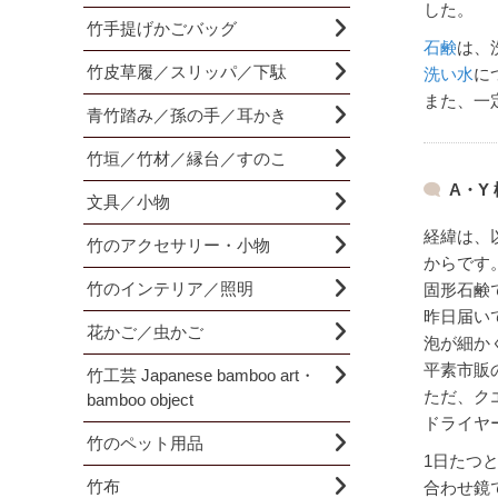
した。
竹手提げかごバッグ
石鹸
は、
竹皮草履／スリッパ／下駄
洗い水
に
また、一
青竹踏み／孫の手／耳かき
竹垣／竹材／縁台／すのこ
A・Y 
文具／小物
経緯は、
竹のアクセサリー・小物
からです
竹のインテリア／照明
固形石鹸
昨日届い
花かご／虫かご
泡が細か
平素市販
竹工芸 Japanese bamboo art・
ただ、ク
bamboo object
ドライヤ
竹のペット用品
1日たつ
竹布
合わせ鏡