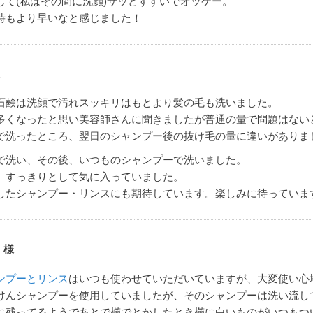
して(私はその間に洗顔)サッとすすいでオッケー。
時もより早いなと感じました！
石鹸は洗顔で汚れスッキリはもとより髪の毛も洗いました。
多くなったと思い美容師さんに聞きましたが普通の量で問題はない
で洗ったところ、翌日のシャンプー後の抜け毛の量に違いがありま
で洗い、その後、いつものシャンプーで洗いました。
、すっきりとして気に入っていました。
したシャンプー・リンスにも期待しています。楽しみに待っていま
 様
ンプーとリンス
はいつも使わせていただいていますが、大変使い心
けんシャンプーを使用していましたが、そのシャンプーは洗い流し
に残ってるようであとで櫛でとかしたとき櫛に白いものがいつもつ