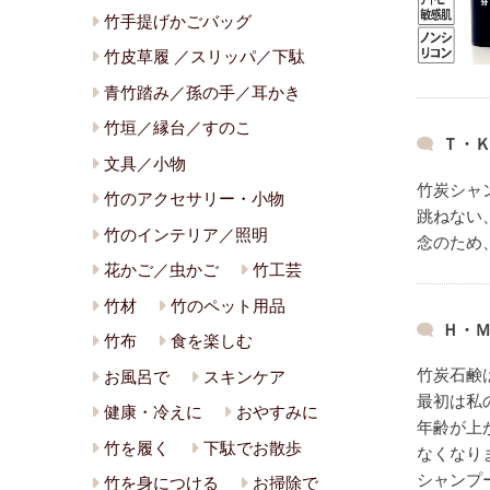
竹手提げかごバッグ
竹皮草履 ／スリッパ／下駄
青竹踏み／孫の手／耳かき
竹垣／縁台／すのこ
Ｔ・Ｋ
文具／小物
竹炭シャ
竹のアクセサリー・小物
跳ねない
竹のインテリア／照明
念のため
花かご／虫かご
竹工芸
竹材
竹のペット用品
Ｈ・Ｍ
竹布
食を楽しむ
竹炭石鹸
お風呂で
スキンケア
最初は私
健康・冷えに
おやすみに
年齢が上
竹を履く
下駄でお散歩
なくなり
シャンプ
竹を身につける
お掃除で