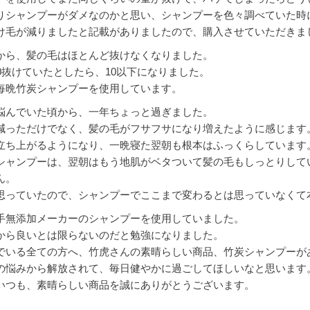
りシャンプーがダメなのかと思い、シャンプーを色々調べていた時
け毛が減りましたと記載がありましたので、購入させていただきま
から、髪の毛はほとんど抜けなくなりました。
00抜けていたとしたら、10以下になりました。
毎晩竹炭シャンプーを使用しています。
悩んでいた頃から、一年ちょっと過ぎました。
減っただけでなく、髪の毛がフサフサになり増えたように感じます
立ち上がるようになり、一晩寝た翌朝も根本はふっくらしています
シャンプーは、翌朝はもう地肌がベタついて髪の毛もしっとりして
ん。
思っていたので、シャンプーでここまで変わるとは思っていなくて
手無添加メーカーのシャンプーを使用していました。
から良いとは限らないのだと勉強になりました。
でいる全ての方へ、竹虎さんの素晴らしい商品、竹炭シャンプーが
の悩みから解放されて、毎日健やかに過ごしてほしいなと思います
いつも、素晴らしい商品を誠にありがとうございます。