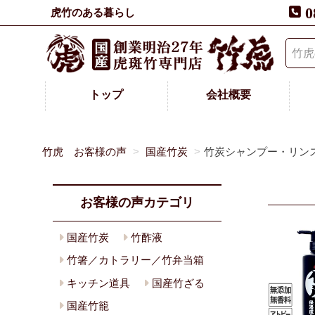
0
虎竹のある暮らし
トップ
会社概要
竹虎 お客様の声
国産竹炭
竹炭シャンプー・リン
お客様の声カテゴリ
国産竹炭
竹酢液
竹箸／カトラリー／竹弁当箱
キッチン道具
国産竹ざる
国産竹籠