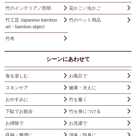
竹のインテリア／照明
花かご／虫かご
竹工芸 Japanese bamboo
竹のペット用品
art・bamboo object
竹布
シーンにあわせて
食を楽しむ
お風呂で
スキンケア
健康・冷えに
おやすみに
竹を履く
下駄でお散歩
竹を身につける
お掃除で
お洗濯で
収納・整理に
消臭・防臭に