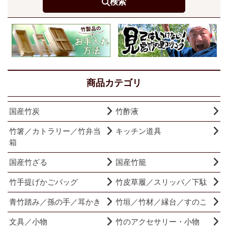
検索
商品カテゴリ
国産竹炭
竹酢液
竹箸／カトラリー／竹弁当
キッチン道具
箱
国産竹ざる
国産竹籠
竹手提げかごバッグ
竹皮草履／スリッパ／下駄
青竹踏み／孫の手／耳かき
竹垣／竹材／縁台／すのこ
文具／小物
竹のアクセサリー・小物