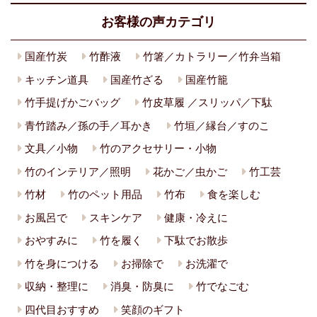
お客様の声カテゴリ
国産竹炭
竹酢液
竹箸／カトラリー／竹弁当箱
キッチン道具
国産竹ざる
国産竹籠
竹手提げかごバッグ
竹皮草履 ／スリッパ／下駄
青竹踏み／孫の手／耳かき
竹垣／縁台／すのこ
文具／小物
竹のアクセサリー・小物
竹のインテリア／照明
花かご／虫かご
竹工芸
竹材
竹のペット用品
竹布
食を楽しむ
お風呂で
スキンケア
健康・冷えに
おやすみに
竹を履く
下駄でお散歩
竹を身につける
お掃除で
お洗濯で
収納・整理に
消臭・防臭に
竹でなごむ
四代目おすすめ
笑顔のギフト