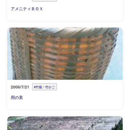
アメニティＢＯＸ
2006/7/21
#竹籠・竹かご
用の美