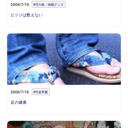
2006/7/19
#竹の枕・快眠グッズ
ヒツジは数えない
2006/7/18
#竹皮草履
足の健康