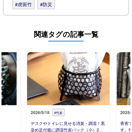
#虎斑竹
#防災
関連タグの記事一覧
2026/5/18
2025/
#竹炭
デスクやトイレに見せる消臭・調湿！黒
香害
染め足付籠に調湿竹炭パック（小）2個
す。