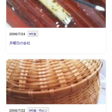
2006/7/24
#竹炭
月曜日の会社
2006/7/22
#竹籠・竹かご