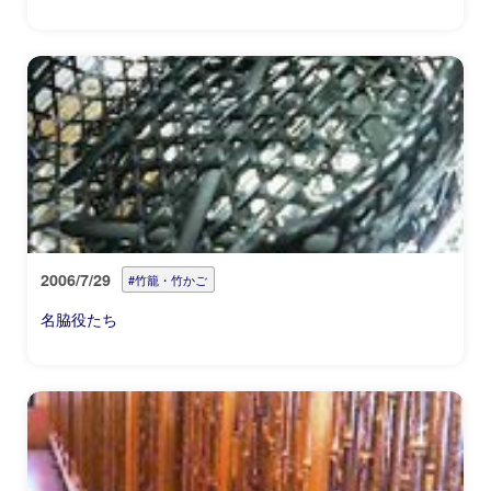
2006/7/29
#竹籠・竹かご
名脇役たち