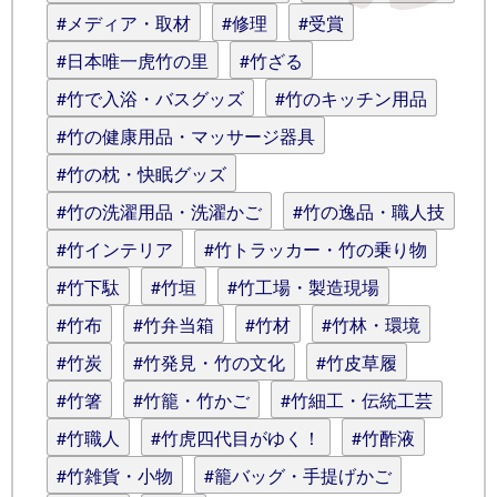
#メディア・取材
#修理
#受賞
#日本唯一虎竹の里
#竹ざる
#竹で入浴・バスグッズ
#竹のキッチン用品
#竹の健康用品・マッサージ器具
#竹の枕・快眠グッズ
#竹の洗濯用品・洗濯かご
#竹の逸品・職人技
#竹インテリア
#竹トラッカー・竹の乗り物
#竹下駄
#竹垣
#竹工場・製造現場
#竹布
#竹弁当箱
#竹材
#竹林・環境
#竹炭
#竹発見・竹の文化
#竹皮草履
#竹箸
#竹籠・竹かご
#竹細工・伝統工芸
#竹職人
#竹虎四代目がゆく！
#竹酢液
#竹雑貨・小物
#籠バッグ・手提げかご