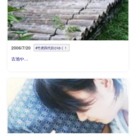
2006/7/20
#竹虎四代目がゆく！
古池や…