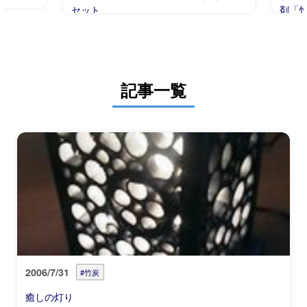
セット
剤「
記事一覧
2006/7/31
#竹炭
癒しの灯り