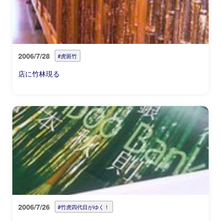
2006/7/28
#虎斑竹
店に竹林現る
2006/7/26
#竹虎四代目がゆく！