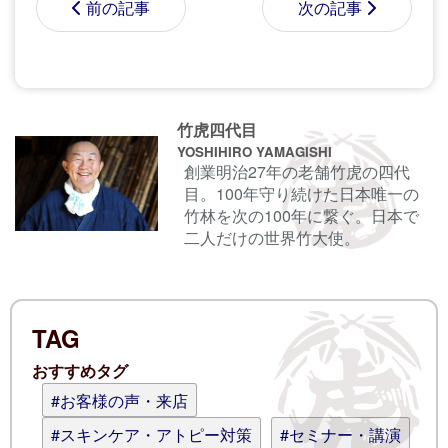
前の記事
次の記事
コメントする前に
サインイン
することもでき
竹虎四代目
ます。
YOSHIHIRO YAMAGISHI
創業明治27年の老舗竹虎の四代
目。100年守り続けた日本唯一の
名前
竹林を次の100年に繋ぐ。日本で
二人だけの世界竹大使。
電子メール
TAG
ログイン情報を記憶
おすすめタグ
コメント (スタイル用のHTMLタグを使
#お客様の声・来店
えます)
#スキンケア・アトピー対策
#セミナー・講演