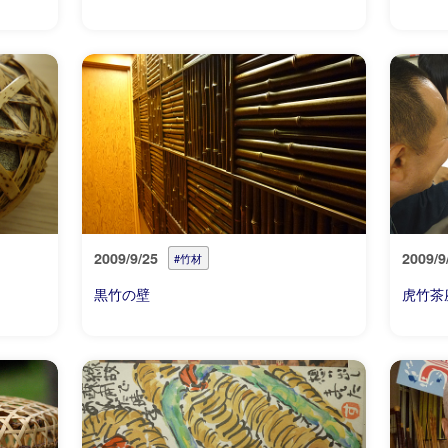
2009/9/25
2009/9
#竹材
黒竹の壁
虎竹茶