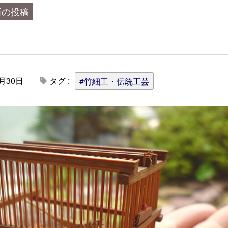
新の投稿
9月30日
タグ :
#竹細工・伝統工芸