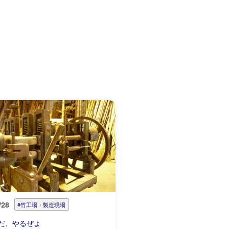
/28
#竹工場・製造現場
だ、やるぜよ