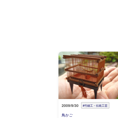
2009/9/30
#竹細工・伝統工芸
鳥かご