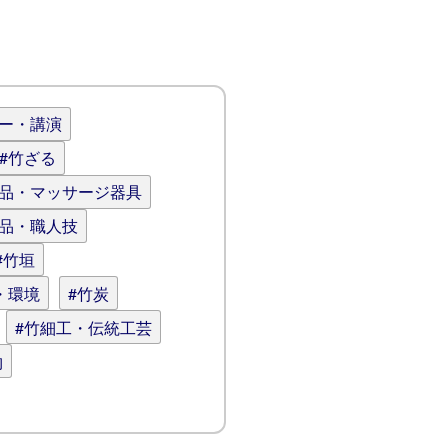
ナー・講演
#竹ざる
用品・マッサージ器具
逸品・職人技
#竹垣
・環境
#竹炭
#竹細工・伝統工芸
物