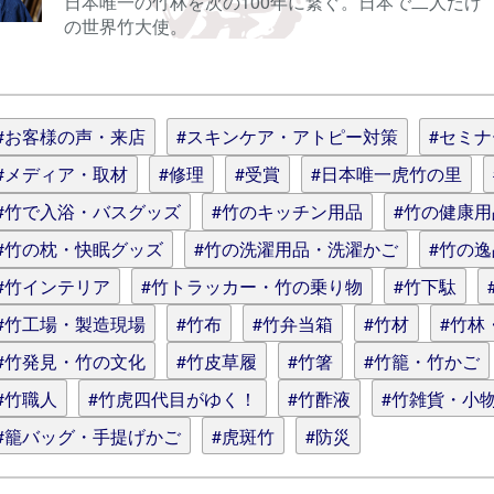
日本唯一の竹林を次の100年に繋ぐ。日本で二人だけ
の世界竹大使。
情報を記憶
(スタイル用のHTMLタグを使えます)
#お客様の声・来店
#スキンケア・アトピー対策
#セミ
#メディア・取材
#修理
#受賞
#日本唯一虎竹の里
#竹で入浴・バスグッズ
#竹のキッチン用品
#竹の健康
#竹の枕・快眠グッズ
#竹の洗濯用品・洗濯かご
#竹の
#竹インテリア
#竹トラッカー・竹の乗り物
#竹下駄
#竹工場・製造現場
#竹布
#竹弁当箱
#竹材
#竹林
#竹発見・竹の文化
#竹皮草履
#竹箸
#竹籠・竹かご
#竹職人
#竹虎四代目がゆく！
#竹酢液
#竹雑貨・小
#籠バッグ・手提げかご
#虎斑竹
#防災