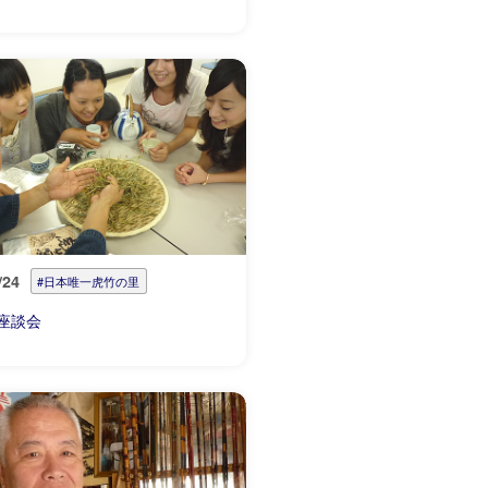
/24
#日本唯一虎竹の里
座談会