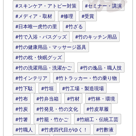
#スキンケア・アトピー対策
#セミナー・講演
#メディア・取材
#修理
#受賞
#日本唯一虎竹の里
#竹ざる
#竹で入浴・バスグッズ
#竹のキッチン用品
#竹の健康用品・マッサージ器具
#竹の枕・快眠グッズ
#竹の洗濯用品・洗濯かご
#竹の逸品・職人技
#竹インテリア
#竹トラッカー・竹の乗り物
#竹下駄
#竹垣
#竹工場・製造現場
#竹布
#竹弁当箱
#竹材
#竹林・環境
#竹炭
#竹発見・竹の文化
#竹皮草履
#竹箸
#竹籠・竹かご
#竹細工・伝統工芸
#竹職人
#竹虎四代目がゆく！
#竹酢液