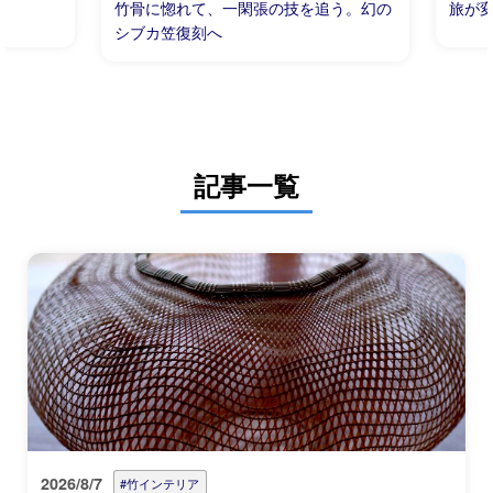
竹骨に惚れて、一閑張の技を追う。幻の
旅が
シブカ笠復刻へ
記事一覧
2026/8/7
#竹インテリア