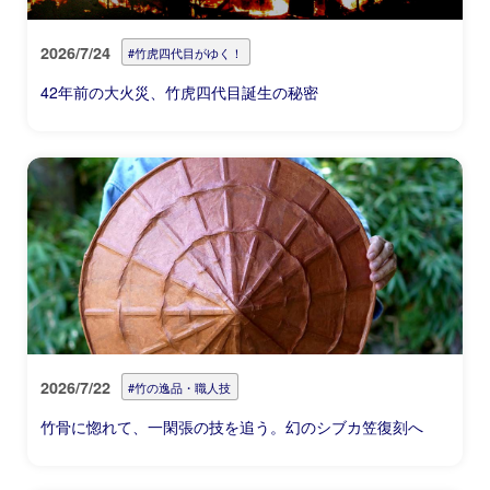
2026/7/24
#竹虎四代目がゆく！
42年前の大火災、竹虎四代目誕生の秘密
2026/7/22
#竹の逸品・職人技
竹骨に惚れて、一閑張の技を追う。幻のシブカ笠復刻へ