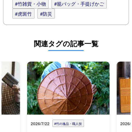
#竹雑貨・小物
#籠バッグ・手提げかご
#虎斑竹
#防災
関連タグの記事一覧
2026/7/22
2026/
#竹の逸品・職人技