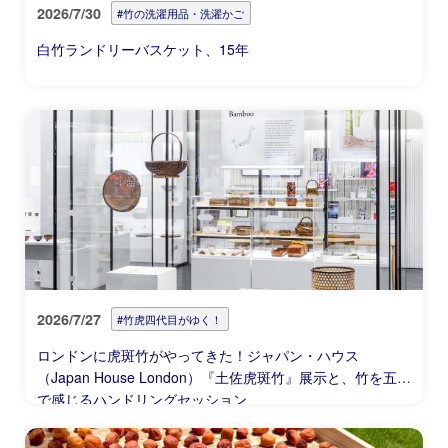
2026/7/30
#竹の洗濯用品・洗濯かご
白竹ランドリーバスケット、15年
2026/7/27
#竹虎四代目がゆく！
ロンドンに虎斑竹がやってきた！ジャパン・ハウス
（Japan House London）『土佐虎斑竹』展示と、竹を五感
で感じるハンドリングセッション