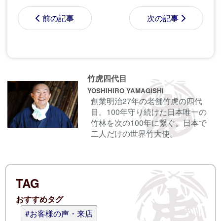
前の記事
次の記事
コメントする前に
サインイン
することもでき
竹虎四代目
ます。
YOSHIHIRO YAMAGISHI
創業明治27年の老舗竹虎の四代
目。100年守り続けた日本唯一の
名前
竹林を次の100年に繋ぐ。日本で
二人だけの世界竹大使。
電子メール
TAG
ログイン情報を記憶
おすすめタグ
コメント (スタイル用のHTMLタグを使
#お客様の声・来店
えます)