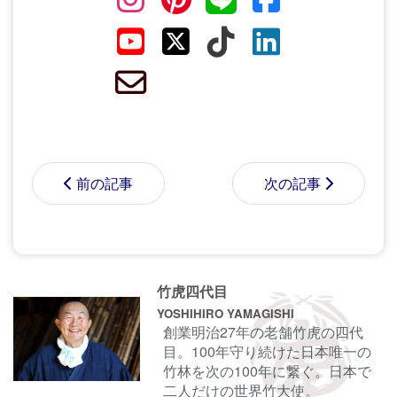
前の記事
次の記事
コメントする前に
サインイン
することもでき
竹虎四代目
ます。
YOSHIHIRO YAMAGISHI
創業明治27年の老舗竹虎の四代
目。100年守り続けた日本唯一の
名前
竹林を次の100年に繋ぐ。日本で
二人だけの世界竹大使。