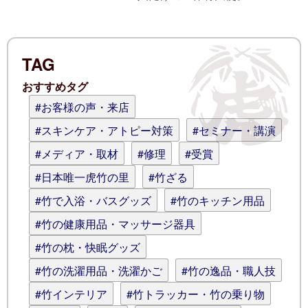
電子メール
TAG
ログイン情報を記憶
おすすめタグ
コメント (スタイル用のHTMLタグを使
#お客様の声・来店
えます)
#スキンケア・アトピー対策
#セミナー・講演
#メディア・取材
#修理
#受賞
#日本唯一虎竹の里
#竹ざる
#竹で入浴・バスグッズ
#竹のキッチン用品
#竹の健康用品・マッサージ器具
#竹の枕・快眠グッズ
#竹の洗濯用品・洗濯かご
#竹の逸品・職人技
#竹インテリア
#竹トラッカー・竹の乗り物