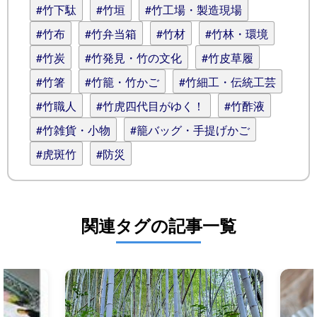
#竹下駄
#竹垣
#竹工場・製造現場
#竹布
#竹弁当箱
#竹材
#竹林・環境
#竹炭
#竹発見・竹の文化
#竹皮草履
#竹箸
#竹籠・竹かご
#竹細工・伝統工芸
#竹職人
#竹虎四代目がゆく！
#竹酢液
#竹雑貨・小物
#籠バッグ・手提げかご
#虎斑竹
#防災
関連タグの記事一覧