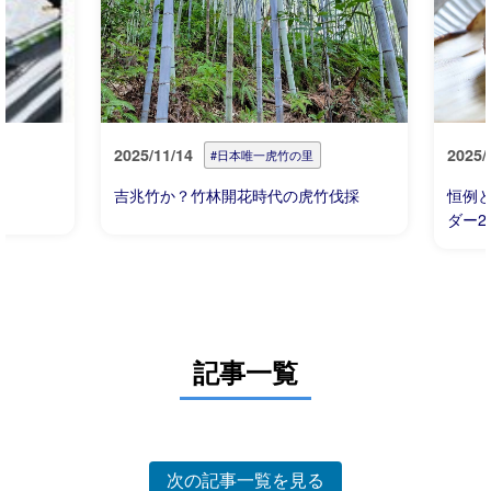
2025/11/14
2025/
#日本唯一虎竹の里
吉兆竹か？竹林開花時代の虎竹伐採
恒例
ダー2
記事一覧
次の記事一覧を見る