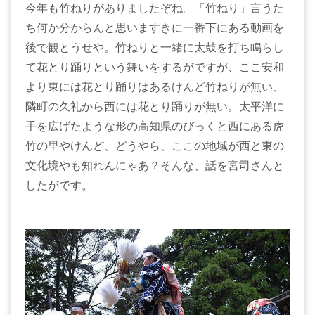
今年も竹ねりがありましたぞね。「竹ねり」言うた
ち何か分からんと思いますきに一番下にある動画を
後で観とうせや。竹ねりと一緒に太鼓を打ち鳴らし
て花とり踊りという舞いをするがですが、ここ安和
より東には花とり踊りはあるけんど竹ねりが無い、
隣町の久礼から西には花とり踊りが無い。太平洋に
手を広げたような形の高知県のびっくと西にある虎
竹の里やけんど、どうやら、ここの地域が西と東の
文化境やも知れんにゃあ？そんな、話を宮司さんと
したがです。