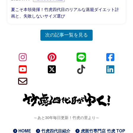
夏こそ本領発揮！竹虎四代目のリアルな蒸籠ダイエット計
画と、失敗しないサイズ選び
次の記事一覧を見る
～あと30年毎日更新！竹虎の里より～
HOME
竹虎四代目紹介
虎斑竹専門店 竹虎 TOP