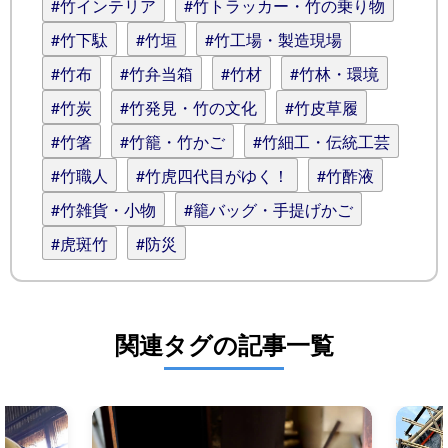
#竹インテリア
#竹トラッカー・竹の乗り物
#竹下駄
#竹垣
#竹工場・製造現場
#竹布
#竹弁当箱
#竹材
#竹林・環境
#竹炭
#竹発見・竹の文化
#竹皮草履
#竹箸
#竹籠・竹かご
#竹細工・伝統工芸
#竹職人
#竹虎四代目がゆく！
#竹酢液
#竹雑貨・小物
#籠バッグ・手提げかご
#虎斑竹
#防災
関連タグの記事一覧