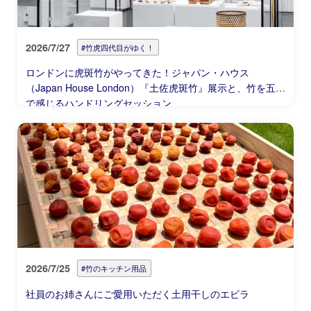
2026/7/27
#竹虎四代目がゆく！
ロンドンに虎斑竹がやってきた！ジャパン・ハウス
（Japan House London）『土佐虎斑竹』展示と、竹を五感
で感じるハンドリングセッション
2026/7/25
#竹のキッチン用品
社員のお姉さんにご愛用いただく土用干しのエビラ