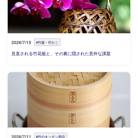
2026/7/15
#竹籠・竹かご
見直される竹花籠と、その裏に隠された意外な課題
2026/7/11
#竹のキッチン用品