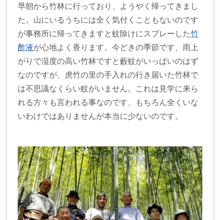
早朝から竹林に行っており、ようやく帰ってきまし
た。山にいるうちには全く気付くこともないのです
が事務所に帰ってきますと蚊除けにスプレーした
竹
酢液
が心地よく香ります。今どきの季節です、雨上
がりで湿度の高い竹林ですと藪蚊がいっぱいのはず
なのですが、虎竹の里の手入れの行き届いた竹林で
は不思議なくらい蚊がいません。これは見学に来ら
れる方々も言われる事なのです、もちろん全くいな
いわけではありませんが本当に少ないのです。