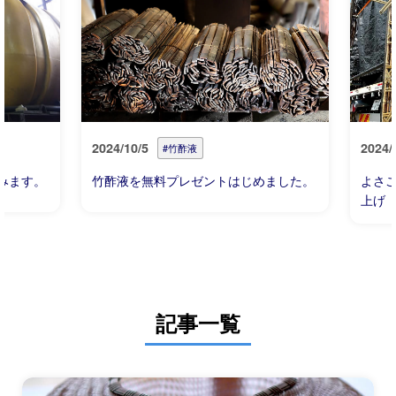
2024/10/5
2024/
#竹酢液
みます。
竹酢液を無料プレゼントはじめました。
よさ
上げ
記事一覧