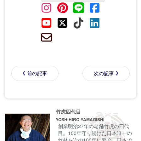
前の記事
次の記事
コメントする前に
サインイン
することもでき
竹虎四代目
ます。
YOSHIHIRO YAMAGISHI
創業明治27年の老舗竹虎の四代
目。100年守り続けた日本唯一の
名前
竹林を次の100年に繋ぐ。日本で