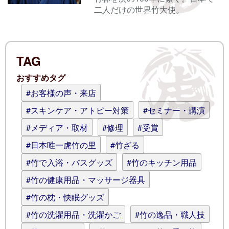
二人だけの世界竹大使。
電子メール
TAG
ログイン情報を記憶
おすすめタグ
コメント (スタイル用のHTMLタグを使
#お客様の声・来店
えます)
#スキンケア・アトピー対策
#セミナー・講演
#メディア・取材
#修理
#受賞
#日本唯一虎竹の里
#竹ざる
#竹で入浴・バスグッズ
#竹のキッチン用品
#竹の健康用品・マッサージ器具
#竹の枕・快眠グッズ
#竹の洗濯用品・洗濯かご
#竹の逸品・職人技