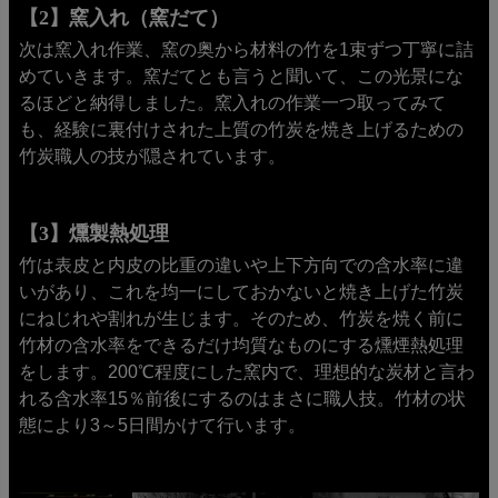
【2】窯入れ（窯だて）
次は窯入れ作業、窯の奥から材料の竹を1束ずつ丁寧に詰
めていきます。窯だてとも言うと聞いて、この光景にな
るほどと納得しました。窯入れの作業一つ取ってみて
も、経験に裏付けされた上質の竹炭を焼き上げるための
竹炭職人の技が隠されています。
【3】燻製熱処理
竹は表皮と内皮の比重の違いや上下方向での含水率に違
いがあり、これを均一にしておかないと焼き上げた竹炭
にねじれや割れが生じます。そのため、竹炭を焼く前に
竹材の含水率をできるだけ均質なものにする燻煙熱処理
をします。200℃程度にした窯内で、理想的な炭材と言わ
れる含水率15％前後にするのはまさに職人技。竹材の状
態により3～5日間かけて行います。