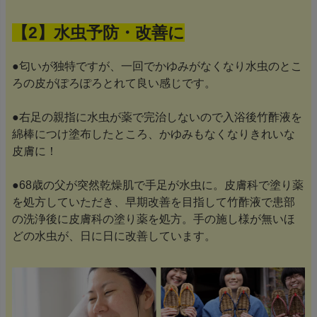
【2】水虫予防・改善に
●匂いが独特ですが、一回でかゆみがなくなり水虫のとこ
ろの皮がぽろぽろとれて良い感じです。
●右足の親指に水虫が薬で完治しないので入浴後竹酢液を
綿棒につけ塗布したところ、かゆみもなくなりきれいな
皮膚に！
●68歳の父が突然乾燥肌で手足が水虫に。皮膚科で塗り薬
を処方していただき、早期改善を目指して竹酢液で患部
の洗浄後に皮膚科の塗り薬を処方。手の施し様が無いほ
どの水虫が、日に日に改善しています。