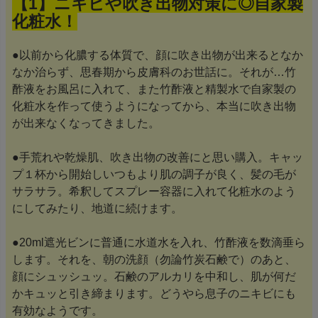
【1】ニキビや吹き出物対策に◎自家製
化粧水！
●以前から化膿する体質で、顔に吹き出物が出来るとなか
なか治らず、思春期から皮膚科のお世話に。それが…竹
酢液をお風呂に入れて、また竹酢液と精製水で自家製の
化粧水を作って使うようになってから、本当に吹き出物
が出来なくなってきました。
●手荒れや乾燥肌、吹き出物の改善にと思い購入。キャッ
プ１杯から開始しいつもより肌の調子が良く、髪の毛が
サラサラ。希釈してスプレー容器に入れて化粧水のよう
にしてみたり、地道に続けます。
●20ml遮光ビンに普通に水道水を入れ、竹酢液を数滴垂ら
します。それを、朝の洗顔（勿論竹炭石鹸で）のあと、
顔にシュッシュッ。石鹸のアルカリを中和し、肌が何だ
かキュッと引き締まります。どうやら息子のニキビにも
有効なようです。