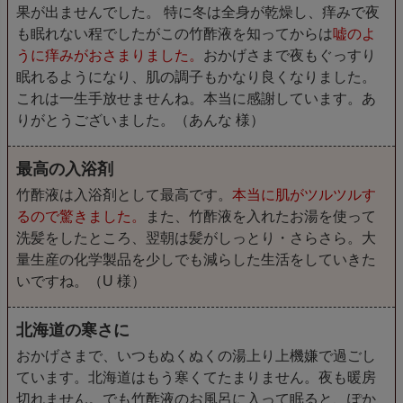
果が出ませんでした。 特に冬は全身が乾燥し、痒みで夜
も眠れない程でしたがこの竹酢液を知ってからは
嘘のよ
うに痒みがおさまりました。
おかげさまで夜もぐっすり
眠れるようになり、肌の調子もかなり良くなりました。
これは一生手放せませんね。本当に感謝しています。あ
りがとうございました。（あんな 様）
最高の入浴剤
竹酢液は入浴剤として最高です。
本当に肌がツルツルす
るので驚きました。
また、竹酢液を入れたお湯を使って
洗髪をしたところ、翌朝は髪がしっとり・さらさら。大
量生産の化学製品を少しでも減らした生活をしていきた
いですね。（U 様）
北海道の寒さに
おかげさまで、いつもぬくぬくの湯上り上機嫌で過ごし
ています。北海道はもう寒くてたまりません。夜も暖房
切れません。でも竹酢液のお風呂に入って眠ると、ぽか