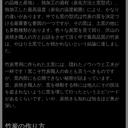
の品種と産地）、熱加工の過程（炭化方法と窯型式）、
熱加工した最高温度（炭化の温度範囲）により、かなり
の違いがあります。中でも窯の型式は竹炭の質を決定づ
ける最重要な要因の一つですが、その窯は、土窯の他に
も多数種類があります。色々な炭窯を見て回り、沢山の
炭焼き職人の方とお話をさせて頂く中で最高品質の竹炭
は、やはり土窯でしか焼かれないという結論に達しまし
た。
竹炭専用に作られた土窯には、隠れたノウハウと工夫が
一杯です！窯こそ竹炭職人の命とも言うべきものです
が、窯内部にも公開できない秘密が詰まっています。
昔、炭焼き職人が、窯を移動する時には他人にその技法
を盗まれないように窯を壊して行ったというエピソード
があるくらいです。いや、炭焼きも知れば知るほど奥が
深い。
竹炭の作り方