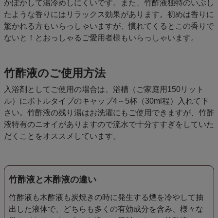
かぽかして湯冷めしにくいです。また、竹酢液独特のいぶし
たような香りにはリラックス効果があります。初めは香りに
驚かれる方もいらっしゃいますが、慣れてくるとこの香りで
ないと！とおっしゃるご愛用者様もいらっしゃいます。
竹酢液のご使用方法
入浴剤としてご使用の場合は、浴槽（ご家庭用150リット
ル）にボトルタイプのキャップ4～5杯（30ml程）入れて下
さい。竹酢液の残り湯はお洗濯にもご使用できますが、竹酢
液特有のニオイがありますので流水で十分すすぎをしていた
だくことをオススメしています。
竹酢液と木酢液の違い
竹酢液も木酢液も炭焼きの時に発生する煙を冷やして抽
出した液体で、どちらも多くの有効成分を含み、様々な