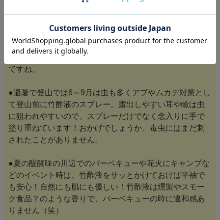
●登山の際、ヒルに竹酢液がいいと聞き、薄めて持参し靴
などに塗布。ガイドさんが「何ですか？」竹酢液の事を
説明したら、「とても良いですね。自然にやさしいし、
殺虫剤を使うのは抵抗がありますよね。」川や木や草に
触れたりするのだから、自然に害がないものを選びたい
ですね。
●避暑で登山では6～9月は虫も多くアブやムカデ対策とし
て登山前に竹酢液のスプレー。露出しやすい耳や瞼は虫
に狙われやすいので、スプレーだけでなく念入りに手で
塗り重ねています！おかげでしょうか、毒虫にはまだ刺
されたことがありません。
●夏の醍醐味の川辺でのバーベキューや花火にキャンプな
どのイベント時は、竹酢液をサッとかけておけば半袖で
も安心！自然にも肌にも優しい！竹酢液は燻製やスモー
ク食品？のような香りで、バーベキューの時に違和感あ
りません（笑）