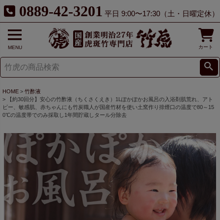
0889-42-3201
平日 9:00〜17:30（土・日曜定休）
カート
MENU
HOME
竹酢液
【約30回分】安心の竹酢液（ちくさくえき）1Lぽかぽかお風呂の入浴剤肌荒れ、アト
ピー、敏感肌、赤ちゃんにも竹炭職人が国産竹材を使い土窯作り排煙口の温度で80～15
0℃の温度帯でのみ採取し1年間貯蔵しタール分除去