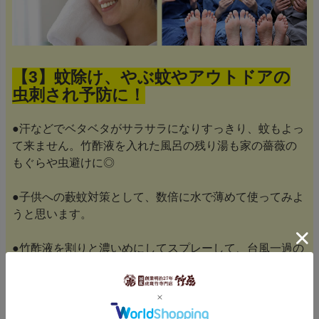
【3】蚊除け、やぶ蚊やアウトドアの
虫刺され予防に！
●汗などでベタベタがサラサラになりすっきり、蚊もよっ
て来ません。竹酢液を入れた風呂の残り湯も家の薔薇の
もぐらや虫避けに◎
●子供への藪蚊対策として、数倍に水で薄めて使ってみよ
うと思います。
●竹酢液を割りと濃いめにしてスプレーして、台風一過の
庭掃除やお盆時の田舎のお墓の手入れの草むしりの際の
蚊除け対策に使っていますが、咬まれることがほとんど
無いので安心♪