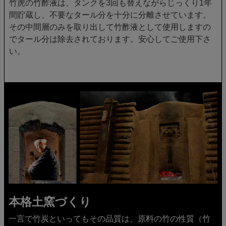
竹虎の竹酢液は、タンクを3回も替えながらじっくり1年
間貯蔵し、不要なタール分を十分に分離させています。
その中間層のみを取り出して竹酢液として使用しますの
で
タール分は除去
されております。安心してご使用下さ
い。
本格土窯づくり
一言で竹炭といってもその品質は、原料の竹の性質（竹