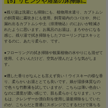
【5】リビングや浴室の床掃除に
●残り湯は洗濯にも掃除にも、植物用水遣り、カブトムシ
の飼育箱に霧吹きにも使用。飼育箱内のコバエや、外に
漏れ出るカブトムシや土（排泄物込）のにおいが軽減さ
れたように思います。お風呂のお湯は、まろやかになる
感じ。残り湯で拭き掃除をしたフローリングはスキッと
するのに、あたり柔らか、です。
●フローリングの拭き掃除や観葉植物の水やりにも混ぜて
使用。くさいんだけど、空気が澄んだような気がしま
す。
●燻した香りがなんとも言えず良い！ウイスキーの様な香
り、柔らかいお湯ととても良いです。娘が湿疹体質なの
で色々な竹酢液を試していますが、こちらは薄い色合い
なのに濃度が濃い感じで、肌も柔らかくなります。いつ
もは、クレンザーか漂白剤を使用し湯釜掃除をしていた
のが、こちらだと普通にスポンジでこするだけで落ちる