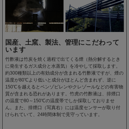
国産、土窯、製法、管理にこだわって
います
竹酢液は竹炭を焼く過程で出てくる煙（熱分解するとき
に発生するガス成分と水蒸気）を冷やして採取します。
約300種類以上の有効成分が含まれる竹酢液ですが、煙の
温度が80℃より低いと成分がほとんど含まれず、逆に
150℃を越えるとベンゾピレンやクレゾールなどの有害物
質が含まれる恐れがあります。竹虎の竹酢液は、排煙口
の温度で
80～150℃の温度帯
でしか採取しておりませ
ん。また、排煙口（写真右）には温度センサーが取り付
けられていて、24時間体制で見守っています。