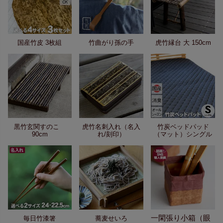
国産竹皮 3枚組
竹曲がり孫の手
虎竹縁台 大 150cm
黒竹玄関すのこ
虎竹名刺入れ（名入
竹炭ベッドパッド
90cm
れ/刻印）
（マット）シングル
一閑張り小箱（眼
毎日竹漆箸
蕎麦せいろ