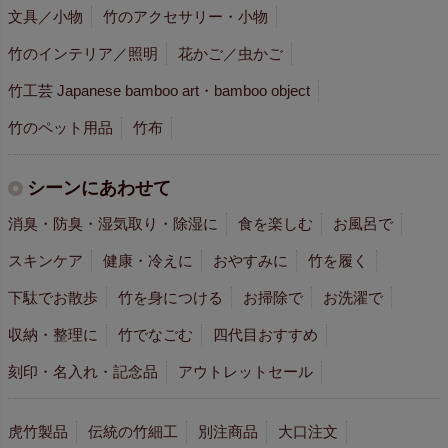
文具／小物
竹のアクセサリー・小物
竹のインテリア／照明
花かご／虫かご
竹工芸 Japanese bamboo art・bamboo object
竹のペット用品
竹布
シーンにあわせて
消臭・防臭・湿気取り・除湿に
食を楽しむ
お風呂で
スキンケア
健康・冷えに
おやすみに
竹を履く
下駄でお散歩
竹を身につける
お掃除で
お洗濯で
収納・整理に
竹でなごむ
四代目おすすめ
刻印・名入れ・記念品
アウトレットセール
虎竹製品
伝統の竹細工
別注商品
大口注文