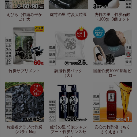
えびら（竹編み平か
虎竹の里 竹炭大粒豆
虎竹の里 竹炭石鹸
ご）大
（100g）3個セット
竹炭サプリメント
調湿竹炭パック
国産竹炭100％熟睡ピ
（大）
ロー
お達者クラブの竹炭
虎竹の里 竹炭シャン
安心の竹酢液（ちく
（バラ）5kg
プー・竹炭リンスセ
さくえき）1L
ット