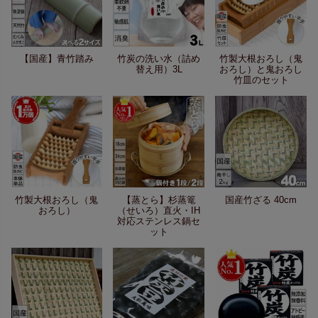
【国産】青竹踏み
竹炭の洗い水（詰め
竹製大根おろし（鬼
替え用）3L
おろし）と鬼おろし
竹皿のセット
竹製大根おろし（鬼
【蒸とら】杉蒸篭
国産竹ざる 40cm
おろし）
（せいろ）直火・IH
対応ステンレス鍋セ
ット