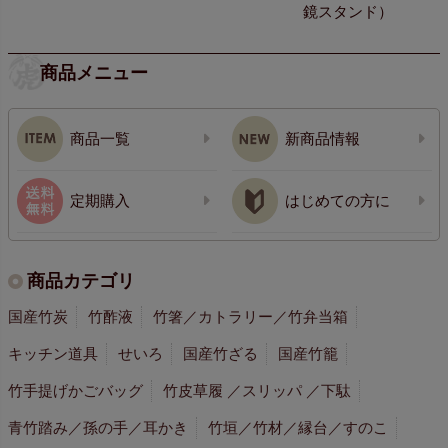
鏡スタンド）
商品メニュー
商品一覧
新商品情報
定期購入
はじめての方に
商品カテゴリ
国産竹炭
竹酢液
竹箸／カトラリー／竹弁当箱
キッチン道具
せいろ
国産竹ざる
国産竹籠
竹手提げかごバッグ
竹皮草履 ／スリッパ ／下駄
青竹踏み／孫の手／耳かき
竹垣／竹材／縁台／すのこ