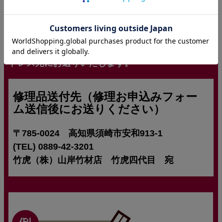
ご負担です。
※フォームより送信いただいた内容と修理品（実
物）を確認させていただいたうえで、修理の可否
とお見積りのご連絡をご入力いただいたメールア
ドレス宛にお送りいたします。
修理品送付先（修理お申込みフォー
ム送信後にお送りください）
〒785-0024 高知県須崎市安和913-1
(TEL) 0889-42-3201
竹虎（株）山岸竹材店 竹虎四代目 宛