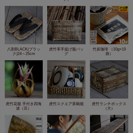
八割BLACK(ブラッ
虎竹革手提げ籠バッ
竹炭珈琲 （10g×10
ク)24～25cm
グ
袋）
虎竹花籠 手付き四海
虎竹スクエア茶碗籠
虎竹ランチボックス
波（豆）
（大）