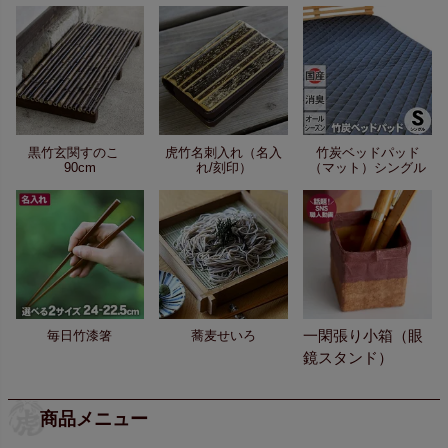
黒竹玄関すのこ
虎竹名刺入れ（名入
竹炭ベッドパッド
90cm
れ/刻印）
（マット）シングル
一閑張り小箱（眼
毎日竹漆箸
蕎麦せいろ
鏡スタンド）
商品メニュー