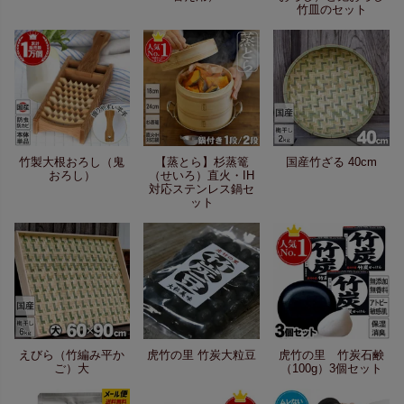
竹皿のセット
竹製大根おろし（鬼
【蒸とら】杉蒸篭
国産竹ざる 40cm
おろし）
（せいろ）直火・IH
対応ステンレス鍋セ
ット
えびら（竹編み平か
虎竹の里 竹炭大粒豆
虎竹の里 竹炭石鹸
ご）大
（100g）3個セット