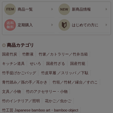
商品一覧
新商品情報
定期購入
はじめての方に
商品カテゴリ
国産竹炭
竹酢液
竹箸／カトラリー／竹弁当箱
キッチン道具
せいろ
国産竹ざる
国産竹籠
竹手提げかごバッグ
竹皮草履 ／スリッパ ／下駄
青竹踏み／孫の手／耳かき
竹垣／竹材／縁台／すのこ
文具／小物
竹のアクセサリー・小物
竹のインテリア／照明
花かご／虫かご
竹工芸 Japanese bamboo art・bamboo object