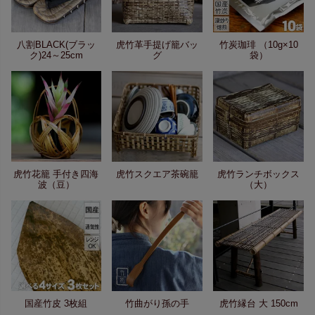
八割BLACK(ブラッ
虎竹革手提げ籠バッ
竹炭珈琲 （10g×10
ク)24～25cm
グ
袋）
虎竹花籠 手付き四海
虎竹スクエア茶碗籠
虎竹ランチボックス
波（豆）
（大）
国産竹皮 3枚組
竹曲がり孫の手
虎竹縁台 大 150cm