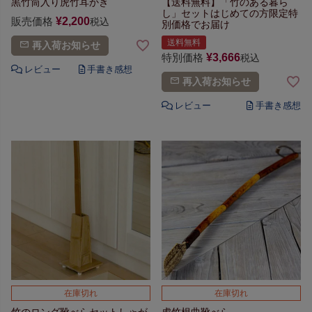
黒竹筒入り虎竹耳かき
【送料無料】
「竹のある暮ら
し」セット
はじめての方限定
特
販売価格
¥
2,200
税込
別価格でお届け
送料無料
再入荷お知らせ
特別価格
¥
3,666
税込
再入荷お知らせ
在庫切れ
在庫切れ
竹のロング靴べらセット
しゃが
虎竹根曲靴べら