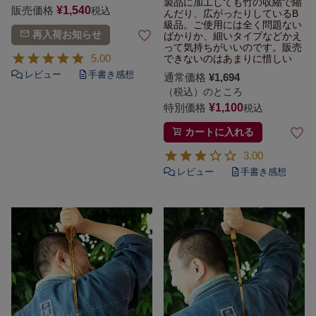
製品に加工しても竹の収縮で
縮
販売価格
¥
1,540
税込
んだり、広がったりしているB
級品。
ご使用には全く問題ない
再入荷お知らせ
ばかりか、
細いタイプなどかえ
って
気持ちがいいのです。
販売
5.00
できないのはあまりに惜しい
通常価格
¥
1,694
（税込）のところ
特別価格
¥
1,100
税込
カートに入れる
3.00