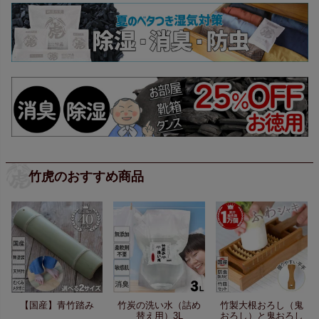
竹虎のおすすめ商品
【国産】青竹踏み
竹炭の洗い水（詰め
竹製大根おろし（鬼
替え用）3L
おろし）と鬼おろし