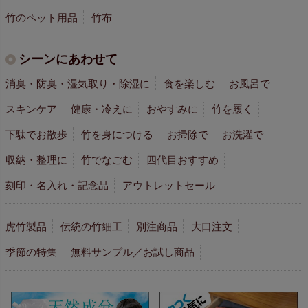
竹のペット用品
竹布
シーンにあわせて
消臭・防臭・湿気取り・除湿に
食を楽しむ
お風呂で
スキンケア
健康・冷えに
おやすみに
竹を履く
下駄でお散歩
竹を身につける
お掃除で
お洗濯で
収納・整理に
竹でなごむ
四代目おすすめ
刻印・名入れ・記念品
アウトレットセール
虎竹製品
伝統の竹細工
別注商品
大口注文
季節の特集
無料サンプル／お試し商品