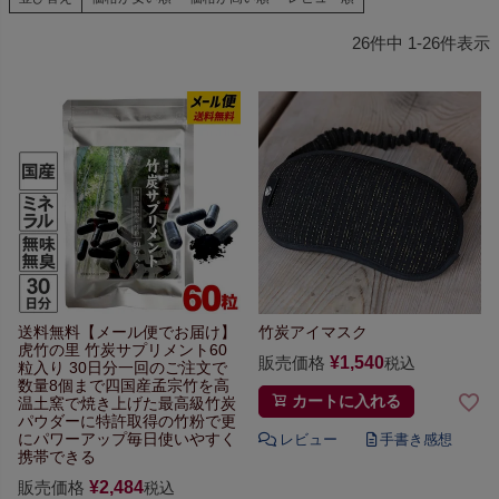
26
件中
1
-
26
件表示
送料無料【メール便でお届け】
竹炭アイマスク
虎竹の里 竹炭サプリメント
60
販売価格
¥
1,540
税込
粒入り 30日分
一回のご注文で
数量8個まで
四国産孟宗竹を高
カートに入れる
温土窯で焼き上げた
最高級竹炭
パウダーに
特許取得の竹粉で更
にパワーアップ
毎日使いやすく
携帯できる
販売価格
¥
2,484
税込