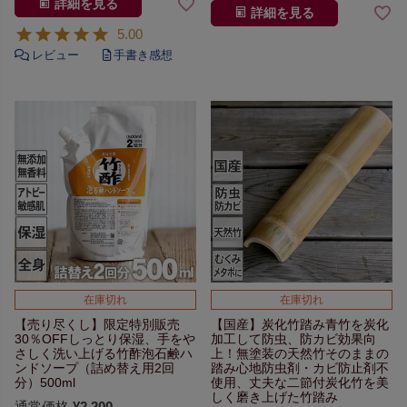
詳細を見る
詳細を見る
5.00
在庫切れ
在庫切れ
【売り尽くし】限定特別販売
【国産】炭化竹踏み
青竹を炭化
30％OFF
しっとり保湿、手をや
加工して防虫、防カビ効果向
さしく洗い上げる
竹酢泡石鹸ハ
上！
無塗装の天然竹そのままの
ンドソープ
（詰め替え用2回
踏み心地
防虫剤・カビ防止剤不
分）500ml
使用、丈夫な二節付
炭化竹を美
しく磨き上げた竹踏み
通常価格
¥
2,200