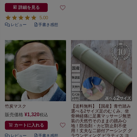
詳細を見る
5.00
竹炭マスク
【送料無料】【国産】青竹踏み
選べる2サイズ
足のむくみ、坐
販売価格
¥
1,320
税込
骨神経痛に足裏マッサージ
無塗
装の天然竹そのままの踏み心
カートに入れる
地！
防虫剤・カビ防止剤不使
用！丈夫な二節付
アーシング グ
ラウンディング ピラティス ヨ