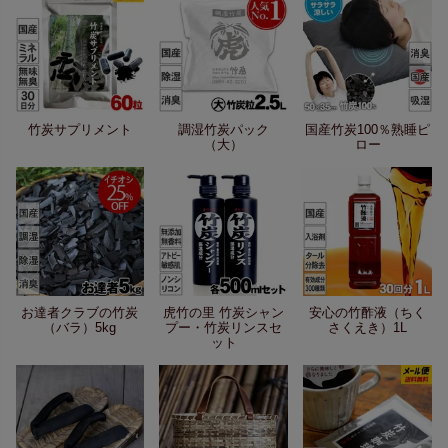
竹炭サプリメント
調湿竹炭パック
国産竹炭100％熟睡ピ
（大）
ロー
お達者クラブの竹炭
虎竹の里 竹炭シャン
安心の竹酢液（ちく
（バラ）5kg
プー・竹炭リンスセ
さくえき）1L
ット