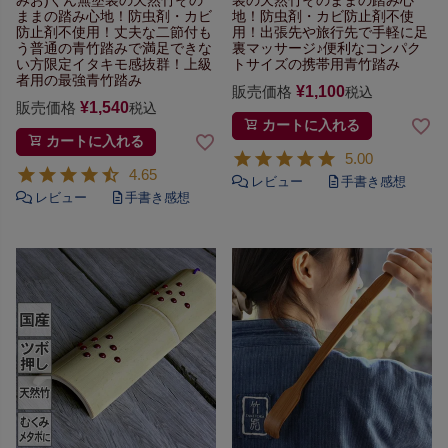
ままの踏み心地！
防虫剤・カビ
地！
防虫剤・カビ防止剤不使
防止剤不使用！丈夫な二節付
も
用！
出張先や旅行先で
手軽に足
う普通の青竹踏みで満足できな
裏マッサージ♪
便利なコンパク
い方限定
イタキモ感抜群！上級
トサイズ
の携帯用青竹踏み
者用の最強青竹踏み
販売価格
¥
1,100
税込
販売価格
¥
1,540
税込
カートに入れる
カートに入れる
5.00
4.65