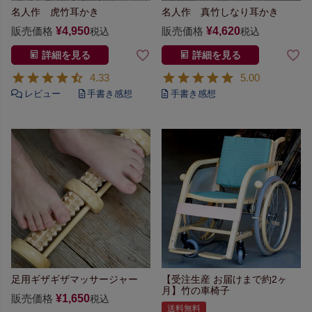
名人作 虎竹耳かき
名人作 真竹しなり耳かき
販売価格
¥
4,950
販売価格
¥
4,620
税込
税込
詳細を見る
詳細を見る
4.33
5.00
足用ギザギザマッサージャー
【受注生産 お届けまで約2ヶ
月】
竹の車椅子
販売価格
¥
1,650
税込
送料無料