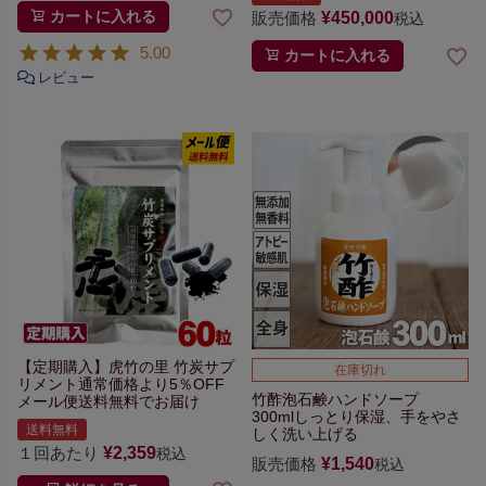
カートに入れる
販売価格
¥
450,000
税込
5.00
カートに入れる
【定期購入】虎竹の里 竹炭サプ
在庫切れ
リメント
通常価格より5％OFF
竹酢泡石鹸ハンドソープ
メール便送料無料でお届け
300ml
しっとり保湿、手をやさ
送料無料
しく洗い上げる
１回あたり
¥
2,359
税込
販売価格
¥
1,540
税込