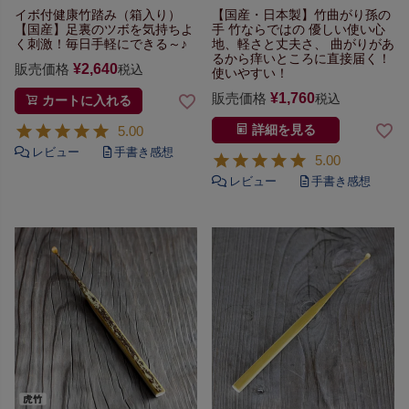
イボ付健康竹踏み（箱入り）
【国産・日本製】竹曲がり孫の
【国産】足裏のツボを気持ちよ
手
竹ならではの
優しい使い心
く刺激！
毎日手軽にできる～♪
地、軽さと丈夫さ、
曲がりがあ
るから痒いところに直接届く！
販売価格
¥
2,640
税込
使いやすい！
販売価格
¥
1,760
税込
カートに入れる
5.00
詳細を見る
5.00