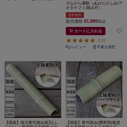
ガ
ながら運動
（あおたけふみ/ア
オタケフミ/踏み竹）
送料無料
販売価格
¥
1,900
税込
カートに入れる
4.91
【国産】強力青竹踏み踏王(ふ
【国産】青竹踏み(携帯用)
無塗
みお)くん
無塗装の天然竹その
装の天然竹そのままの踏み心