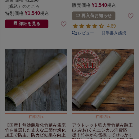
販売価格
¥
1,540
税込
（税込）のところ
特別価格
¥
1,540
税込
再入荷お知らせ
詳細を見る
4.69
在庫切れ
在庫切れ
【国産】無塗装炭化竹踏み
孟宗
アウトレット強力青竹踏み
踏王
竹を厳選した丈夫な二節付
炭化
(ふみお)くん
エシカル消費応
加工で防虫、防カビ効果を向上
援！竹林から伐採して
せっかく