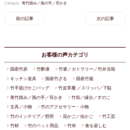
Category:
青竹踏み／孫の手／耳かき
前の記事
次の記事
お客様の声カテゴリ
国産竹炭
竹酢液
竹箸／カトラリー／竹弁当箱
キッチン道具
国産竹ざる
国産竹籠
竹手提げかごバッグ
竹皮草履 ／スリッパ／下駄
青竹踏み／孫の手／耳かき
竹垣／縁台／すのこ
文具／小物
竹のアクセサリー・小物
竹のインテリア／照明
花かご／虫かご
竹工芸
竹材
竹のペット用品
竹布
食を楽しむ