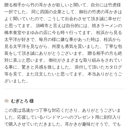
贈る相手から竹の耳かきが欲しいと聞いて、自分には竹虎様
一択でした。
同じ四国の企業として、御社の竹虎の耳かきは
よく聞いていたので、こうして出会わさせて頂き誠に幸せだ
と思ってます。
須崎市と言えば自分的には、焼きラーメンの
橋本食堂やまゆみの店に今も時々行ってます。
桂浜から見る
太平洋が好きで、毎月の様に嫌な事があった時は、桂浜から
見る太平洋を見ながら、何度も勇気を貰いました。
丁寧な包
装をして頂き誠にありがとうございます。
贈る相手の方も絶
対に喜ぶと思います。
御社がさまざまな取り組みをされてい
る事に、驚きと共感を致しました。
添付して頂いたカタログ
等を見て、また注文したいと思ってます。
本当ありがとうご
ざいました。
むぎとろ 様
この度は迅速かつ丁寧な対応くださり、ありがとうございま
した。応援しているバンドマンへのプレゼント用に刻印入り
で購入させていただきました。耳かきが趣味だそうで。でも