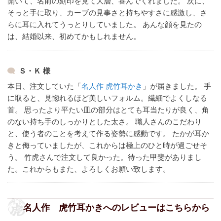
開いて、名前の刻印を見て大層、喜んでくれました。
次に、
そっと手に取り、カーブの見事さと持ちやすさに感激し、さ
らに耳に入れてうっとりしていました。
あんな顔を見たの
は、結婚以来、初めてかもしれません。
Ｓ・Ｋ 様
本日、注文していた「
名人作 虎竹耳かき
」が届きました。
手
に取ると、見惚れるほど美しいフォルム。繊細でよくしなる
首。
思ったより平たい皿の部分はとても耳当たりが良く、角
のない持ち手のしっかりとした太さ。
職人さんのこだわり
と、使う者のことを考えて作る姿勢に感動です。
たかが耳か
きと侮っていましたが、これからは極上のひと時が過ごせそ
う。
竹虎さんで注文して良かった。待った甲斐がありまし
た。これからもまた、よろしくお願い致します。
名人作 虎竹耳かきへのレビューはこちらから