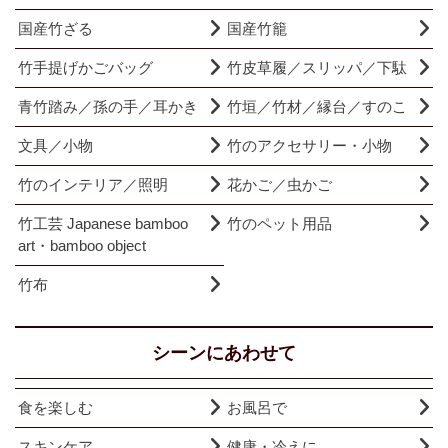
国産竹ざる
国産竹籠
竹手提げかごバッグ
竹皮草履／スリッパ／下駄
青竹踏み／孫の手／耳かき
竹垣／竹材／縁台／すのこ
文具／小物
竹のアクセサリー・小物
竹のインテリア／照明
花かご／虫かご
竹工芸 Japanese bamboo
竹のペット用品
art・bamboo object
竹布
シーンにあわせて
食を楽しむ
お風呂で
スキンケア
健康・冷えに