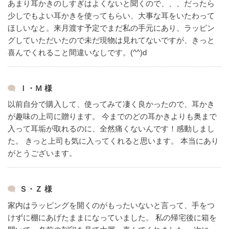
あまり耳かきのしすぎはよくないと聞くので、、、だったら
少しでもよい耳かきを使ってもらい、大事な耳をいたわって
ほしいなと。来月渡す予定でまだ私の手元にあり、ラッピン
グしていただいたので未だ現物は見れてないですが、きっと
喜んでくれること間違いなしです。(^^)d
Ｉ・Ｍ 様
以前自分で購入して、使ってみて凄く良かったので、耳かき
が趣味の上司に贈ります。
今までのどの耳かきよりも奥まで
入って耳垢が取れるのに、全然痛くないんです！感動しまし
た。
きっと上司も気に入ってくれると思います。
本当にあり
がとうございます。
Ｓ・Ｚ 様
家内はラッピングを開くのがもったいないと言って、手をつ
けずに棚にあげたままになっていました。
私の帰宅後に箱を