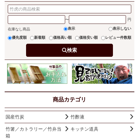
〜
表示
表示しない
在庫なし商品
優先度順
新着順
価格高い順
価格安い順
レビュー件数順
検索
商品カテゴリ
国産竹炭
竹酢液
竹箸／カトラリー／竹弁当
キッチン道具
箱