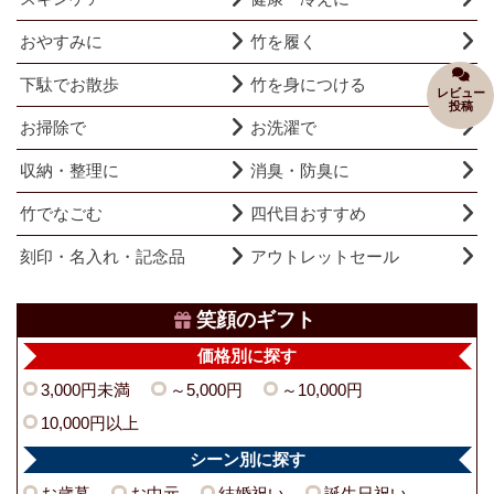
おやすみに
竹を履く
下駄でお散歩
竹を身につける
レビュー
投稿
お掃除で
お洗濯で
収納・整理に
消臭・防臭に
竹でなごむ
四代目おすすめ
刻印・名入れ・記念品
アウトレットセール
笑顔のギフト
価格別に探す
3,000円未満
～5,000円
～10,000円
10,000円以上
シーン別に探す
お歳暮
お中元
結婚祝い
誕生日祝い