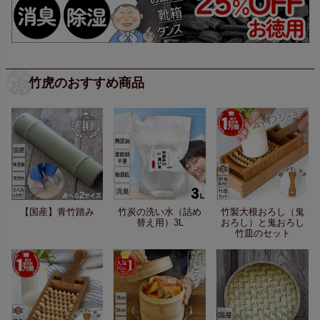
竹虎のおすすめ商品
【国産】青竹踏み
竹炭の洗い水（詰め
竹製大根おろし（鬼
替え用）3L
おろし）と鬼おろし
竹皿のセット