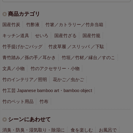
商品カテゴリ
国産竹炭
竹酢液
竹箸／カトラリー／竹弁当箱
キッチン道具
せいろ
国産竹ざる
国産竹籠
竹手提げかごバッグ
竹皮草履 ／スリッパ ／下駄
青竹踏み／孫の手／耳かき
竹垣／竹材／縁台／すのこ
文具／小物
竹のアクセサリー・小物
竹のインテリア／照明
花かご／虫かご
竹工芸 Japanese bamboo art・bamboo object
竹のペット用品
竹布
シーンにあわせて
消臭・防臭・湿気取り・除湿に
食を楽しむ
お風呂で