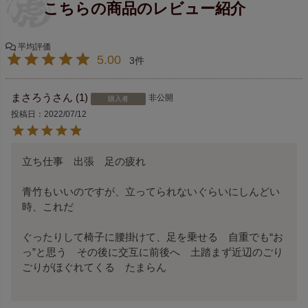
5.00
3
まさろう
1
非公開
購入者
投稿日
2022/07/12
立ち仕事　出張　足の疲れ

青竹もいいのですが、立ってられないぐらいにしんどい
時、これだ

ぐったりして椅子に腰掛けて、足を乗せる　自重でも“お
っ”と思う　その後に交互に前後へ　土踏まず近辺のごり
ごりがほぐれてくる　たまらん
