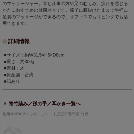
のマッサージャー。立ち仕事の方や足のむくみ、疲れを感じる
かたにおすすめの健康器具です。椅子に腰掛けたままで手軽に
足裏のマッサージができるので、オフィスでもリビングでも活
用できます。
詳細情報
■サイズ：約W31.5×H5×D8cm
■重さ：約300g
■素材：木
■原産国：台湾
■箱あり
青竹踏み／孫の手／耳かき
足用ギザギザマッサージャー | 虎斑竹専門店 竹虎