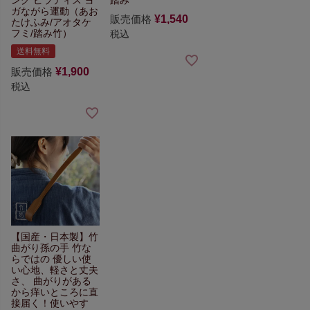
ング ピラティス ヨ
踏み
ガ
ながら運動
（あお
販売価格
¥
1,540
たけふみ/アオタケ
フミ/踏み竹）
税込
送料無料
販売価格
¥
1,900
税込
【国産・日本製】竹
曲がり孫の手
竹な
らではの
優しい使
い心地、軽さと丈夫
さ、
曲がりがある
から痒いところに直
接届く！使いやす