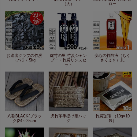
（大）
ロー
お達者クラブの竹炭
虎竹の里 竹炭シャン
安心の竹酢液（ちく
（バラ）5kg
プー・竹炭リンスセ
さくえき）1L
ット
八割BLACK(ブラッ
虎竹革手提げ籠バッ
竹炭珈琲 （10g×10
ク)24～25cm
グ
袋）