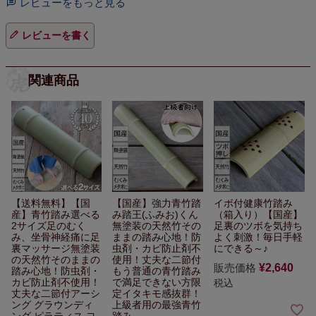
レビューをもっと見る
レビューを書く
関連商品
【送料無料】【国
【国産】強力青竹踏
イボ付健康竹踏み
産】青竹踏み
選べる
み踏王(ふみお)くん
（箱入り）
【国産】
2サイズ
足のむく
無塗装の天然竹その
足裏のツボを気持ち
み、坐骨神経痛に足
ままの踏み心地！
防
よく刺激！
毎日手軽
裏マッサージ
無塗装
虫剤・カビ防止剤不
にできる～♪
の天然竹そのままの
使用！丈夫な二節付
販売価格
¥
2,640
踏み心地！
防虫剤・
もう普通の青竹踏み
カビ防止剤不使用！
で満足できない方限
税込
丈夫な二節付
アーシ
定
イタキモ感抜群！
ング グラウンディ
上級者用の最強青竹