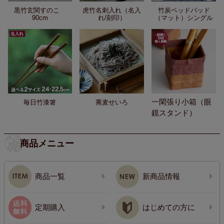
黒竹玄関すのこ
虎竹名刺入れ（名入
竹炭ベッドパッド
90cm
れ/刻印）
（マット）シングル
一閑張り小箱（眼
毎日竹漆箸
蕎麦せいろ
鏡スタンド）
商品メニュー
商品一覧
新商品情報
定期購入
はじめての方に