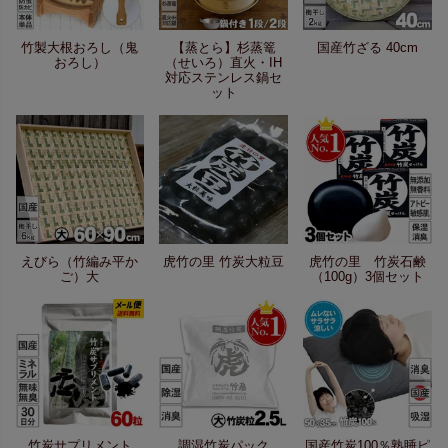
竹製大根おろし（鬼
【蒸とら】杉蒸篭
国産竹ざる 40cm
おろし）
（せいろ）直火・IH
対応ステンレス鍋セ
ット
えびら（竹編み平か
虎竹の里 竹炭大粒豆
虎竹の里 竹炭石鹸
ご）大
（100g）3個セット
竹炭サプリメント
調湿竹炭パック
国産竹炭100％熟睡ピ