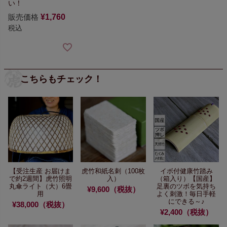
い！
販売価格
¥
1,760
税込
こちらもチェック！
【受注生産 お届けま
虎竹和紙名刺（100枚
イボ付健康竹踏み
で約2週間】
虎竹照明
入）
（箱入り）
【国産】
丸傘ライト（大）6畳
足裏のツボを気持ち
¥9,600（税抜）
用
よく刺激！
毎日手軽
にできる～♪
¥38,000（税抜）
¥2,400（税抜）