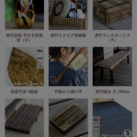
虎竹花籠 手付き四海
虎竹スクエア茶碗籠
虎竹ランチボックス
波（豆）
（大）
国産竹皮 3枚組
竹曲がり孫の手
虎竹縁台 大 150cm