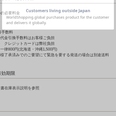
外の必要料金
済手数料
、代金引換手数料はお客様ご負担
料 クレジットカードは弊社負担
律800円(北海道・沖縄1,500円)
客様了承済みでのご要望にて緊急を要する発送の場合は別途送料
有効期限
文書在庫表示説明を参照