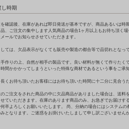
渡し時期
文を確認後、在庫があれば即日発送が基本ですが、商品あるいは時期
商品、ご注文の集中します人気商品の場合1ヶ月以上もお待ち頂く場
はメールでお知らせさせていただきます。
ましては、欠品表示がなくても販売や製造の都合等で品切れとなっ
は手作りの上、自然が相手の製品です。良い材料が無くて作りたく
も時間かかかってしまうといった特殊な商材であるという事をご承
、長くお待ち頂いたお客様にはお待ち頂いた時間に十二分に見合う
数のご注文をされた商品の中に欠品商品がありました場合は、送料
させていただきます。在庫のあります商品のみ、お急ぎでお届けす
で何卒よろしくお願いいたします。 尚、分納の場合にはシステムの
のみとなります。ご迷惑をお掛けいたしまして申し訳ございません