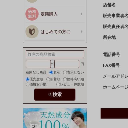
店舗名
定期購入
販売事業者
販売責任者
はじめての方に
所在地
電話番号
〜
FAX番号
在庫なし商品
表示
表示しない
メールアド
優先度順
新着順
価格高い順
価格安い順
レビュー件数順
ホームページ
検索