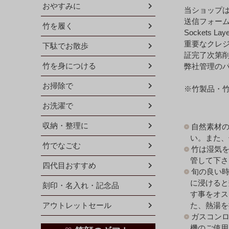
おやすみに
当ショップ
送信フォーム
竹を履く
Sockets L
重要なクレ
下駄でお散歩
証完了次第
竹を身につける
弊社管理の
お掃除で
※竹製品・
お洗濯で
収納・整理に
自然素材
い。また、
竹でなごむ
竹は湿気
管して下さ
四代目おすすめ
旬の良い
に浸けると
刻印・名入れ・記念品
す事をオス
た、熱湯を
アウトレットセール
ガスコン
機のご使用