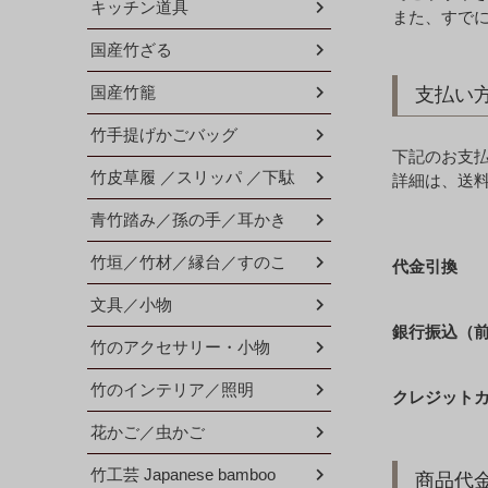
キッチン道具
また、すで
国産竹ざる
国産竹籠
支払い
竹手提げかごバッグ
下記のお支
竹皮草履 ／スリッパ ／下駄
詳細は、送
青竹踏み／孫の手／耳かき
竹垣／竹材／縁台／すのこ
代金引換
文具／小物
銀行振込（
竹のアクセサリー・小物
竹のインテリア／照明
クレジット
花かご／虫かご
竹工芸 Japanese bamboo
商品代