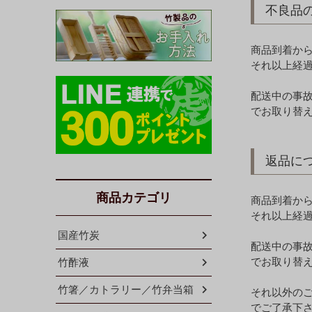
不良品
商品到着か
それ以上経
配送中の事
でお取り替
返品に
商品カテゴリ
商品到着か
それ以上経
国産竹炭
配送中の事
でお取り替
竹酢液
竹箸／カトラリー／竹弁当箱
それ以外の
でご了承下