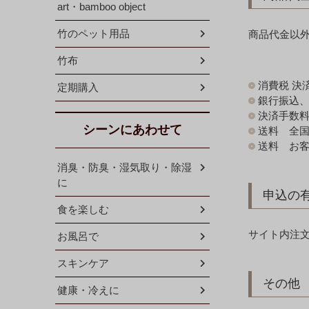
art・bamboo object
竹のペット用品
商品代金以
竹布
消費税 決
定期購入
銀行振込
決済手数
シーンにあわせて
送料 全国一
送料 お
消臭・防臭・湿気取り・除湿
に
申込の
食を楽しむ
サイト内注
お風呂で
スキンケア
その他
健康・冷えに