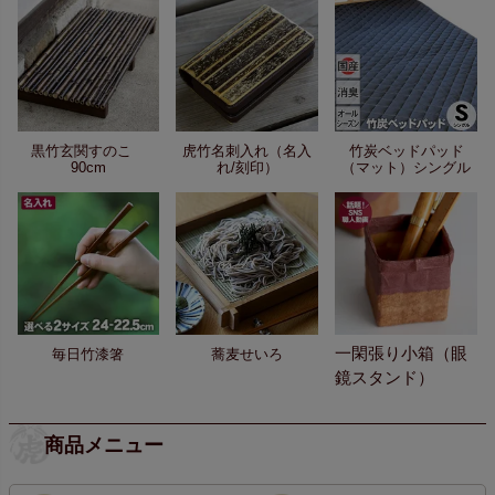
黒竹玄関すのこ
虎竹名刺入れ（名入
竹炭ベッドパッド
90cm
れ/刻印）
（マット）シングル
一閑張り小箱（眼
毎日竹漆箸
蕎麦せいろ
鏡スタンド）
商品メニュー