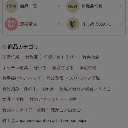
商品一覧
新商品情報
定期購入
はじめての方に
商品カテゴリ
国産竹炭
竹酢液
竹箸／カトラリー／竹弁当箱
キッチン道具
せいろ
国産竹ざる
国産竹籠
竹手提げかごバッグ
竹皮草履 ／スリッパ ／下駄
青竹踏み／孫の手／耳かき
竹垣／竹材／縁台／すのこ
文具／小物
竹のアクセサリー・小物
竹のインテリア／照明
花かご／虫かご
竹工芸 Japanese bamboo art・bamboo object