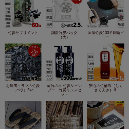
竹炭サプリメント
調湿竹炭パック
国産竹炭100％熟睡ピ
（大）
ロー
お達者クラブの竹炭
虎竹の里 竹炭シャン
安心の竹酢液（ちく
（バラ）5kg
プー・竹炭リンスセ
さくえき）1L
ット