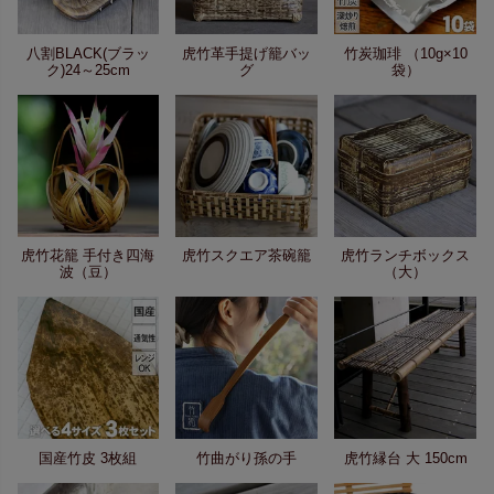
八割BLACK(ブラッ
虎竹革手提げ籠バッ
竹炭珈琲 （10g×10
ク)24～25cm
グ
袋）
虎竹花籠 手付き四海
虎竹スクエア茶碗籠
虎竹ランチボックス
波（豆）
（大）
国産竹皮 3枚組
竹曲がり孫の手
虎竹縁台 大 150cm