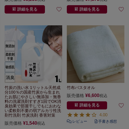
詳細を見る
詳細を見る
竹炭の洗い水 1リットル
天然成
竹布バスタオル
分100％の国産竹炭から生まれ
販売価格
¥
6,600
税込
た
お肌にやさしい無添加・無香
料の洗濯洗剤
すすぎ1回でOK
消
詳細を見る
臭効果で部屋干しでもにおわな
い
柔軟剤不要の弱アルカリ性洗
4.00
剤
竹洗剤 竹炭洗剤 香害対策
販売価格
¥
1,540
税込