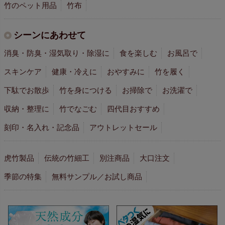
竹のペット用品
竹布
シーンにあわせて
消臭・防臭・湿気取り・除湿に
食を楽しむ
お風呂で
スキンケア
健康・冷えに
おやすみに
竹を履く
下駄でお散歩
竹を身につける
お掃除で
お洗濯で
収納・整理に
竹でなごむ
四代目おすすめ
刻印・名入れ・記念品
アウトレットセール
虎竹製品
伝統の竹細工
別注商品
大口注文
季節の特集
無料サンプル／お試し商品