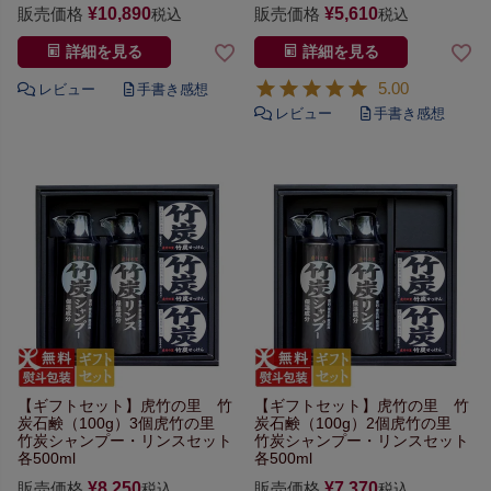
販売価格
¥
10,890
販売価格
¥
5,610
税込
税込
詳細を見る
詳細を見る
5.00
【ギフトセット】
虎竹の里 竹
【ギフトセット】
虎竹の里 竹
炭石鹸（100g）3個
虎竹の里
炭石鹸（100g）2個
虎竹の里
竹炭シャンプー・リンスセット
竹炭シャンプー・リンスセット
各500ml
各500ml
販売価格
¥
8,250
販売価格
¥
7,370
税込
税込