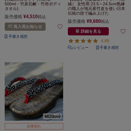
500ml・竹炭石鹸・竹布ボディ
緒）
女性用 23.5～24.5cm
熟練
タオル)
の職人が地元産竹皮を使い
日本
伝統の技で編み上げた
販売価格
¥
4,510
税込
販売価格
¥
9,680
税込
再入荷お知らせ
詳細を見る
4.89
在庫切れ