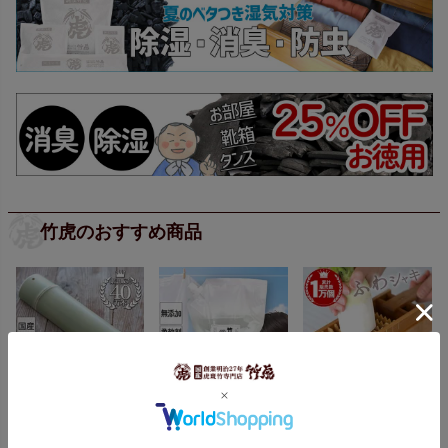
竹虎のおすすめ商品
【国産】青竹踏み
竹炭の洗い水（詰め
竹製大根おろし（鬼
替え用）3L
おろし）と鬼おろし
竹皿のセット