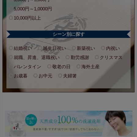
5,000円～1,0000円
10,000円以上
シーン別に探す
結婚祝い
誕生日祝い
新築祝い
内祝い
就職、昇進、退職祝い
勤労感謝
クリスマス
バレンタイン
敬老の日
海外土産
お歳暮
お中元
夫婦箸