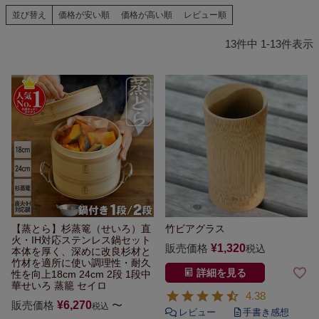
並び替え
価格が安い順
価格が高い順
レビュー順
13
件中
1
-
13
件表示
【蒸とら】杉蒸篭（せいろ）
直
竹ビアグラス
火・IH対応ステンレス鍋セット
販売価格
¥
1,320
税込
本体を厚く、深めに改良
杉材と
竹材を適所に使い
調理性・耐久
詳細を見る
性を向上
18cm 24cm 2段 1段
中
華せいろ 蒸籠 セイロ
4.38
販売価格
¥
6,270
〜
税込