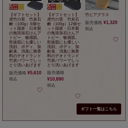
【ギフトセット】
【ギフトセット】
竹ビアグラス
虎竹の里 竹炭石
虎竹の里 竹炭石
販売価格
¥
1,320
鹸（100g）6個セ
鹸（100g）12個セ
ット
国産・日本製
ット
国産・日本製
税込
の無添加石けん
ア
の無添加石けん
ア
トピー、敏感肌、
トピー、敏感肌、
乾燥肌にも優しい
乾燥肌にも優しい
洗顔、ボディ、加
洗顔、ボディ、加
齢臭、
消臭に無香
齢臭、
消臭に無香
料のデオドランド
料のデオドランド
竹炭パワーでしっ
竹炭パワーでしっ
とり洗いあげます
とり洗いあげます
販売価格
販売価格
¥
5,610
¥
10,890
税込
税込
ギフト一覧はこちら