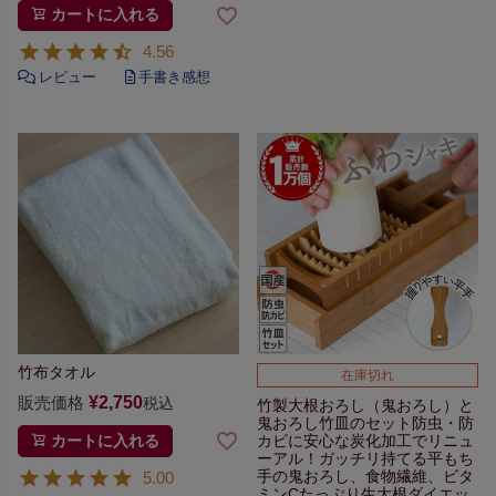
カートに入れる
4.56
竹布タオル
在庫切れ
販売価格
¥
2,750
税込
竹製大根おろし（鬼おろし）と
鬼おろし竹皿のセット
防虫・防
カビに安心な
炭化加工でリニュ
カートに入れる
ーアル！
ガッチリ持てる平もち
手の鬼おろし、
食物繊維、ビタ
5.00
ミンCたっぷり
生大根ダイエッ