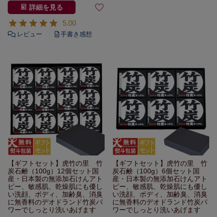
詳細を見る
5.00
【ギフトセット】
虎竹の里 竹
【ギフトセット】
虎竹の里 竹
炭石鹸（100g）12個セット
国
炭石鹸（100g）6個セット
国
産・日本製の無添加石けん
アト
産・日本製の無添加石けん
アト
ピー、敏感肌、乾燥肌にも優し
ピー、敏感肌、乾燥肌にも優し
い
洗顔、ボディ、加齢臭、
消臭
い
洗顔、ボディ、加齢臭、
消臭
に無香料のデオドランド
竹炭パ
に無香料のデオドランド
竹炭パ
ワーでしっとり洗いあげます
ワーでしっとり洗いあげます