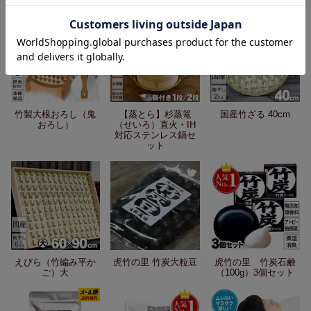
竹製大根おろし（鬼
【蒸とら】杉蒸篭
国産竹ざる 40cm
おろし）
（せいろ）直火・IH
対応ステンレス鍋セ
ット
えびら（竹編み平か
虎竹の里 竹炭大粒豆
虎竹の里 竹炭石鹸
ご）大
（100g）3個セット