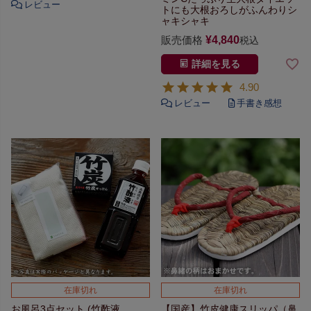
トにも
大根おろしがふんわりシ
ャキシャキ
販売価格
¥
4,840
税込
詳細を見る
4.90
在庫切れ
在庫切れ
お風呂3点セット
(竹酢液
【国産】竹皮健康スリッパ（鼻