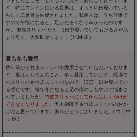
ントしたところ、とても気に入って愛用して貰っていま
す。特にロンドンにいる長男は、ずっと毎日履いている
らしく二足目を催促されました。私個人は、立ち仕事で
すので午後になると、足がだるくなり辛かったのです
が、 健康スリッパ だと、1日中履いていてもだるさがあ
まり無く、大変助かります 。( H.M 様 )
夏も冬も愛用
数年前から竹皮スリッパを愛用させていただいておりま
す。夏はもちろんのこと、冬も愛用しています。職場で
のスリッパも竹皮スリッパなので、ほぼ一日中履いてい
る感じです。毎年冬になると足の指のしもやけに悩まさ
れていましたが、
竹皮スリッパにしてからはしもやけが
できなくなりました。
五本指靴下＆竹皮スリッパのおか
げだと思っています。ありがとうございました。( ウリウ
リ 様 )