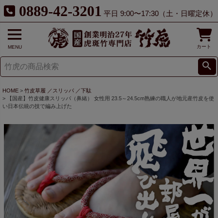
0889-42-3201
平日 9:00〜17:30（土・日曜定休）
カート
MENU
HOME
竹皮草履 ／スリッパ ／下駄
【国産】竹皮健康スリッパ（鼻緒） 女性用 23.5～24.5cm熟練の職人が地元産竹皮を使
い日本伝統の技で編み上げた