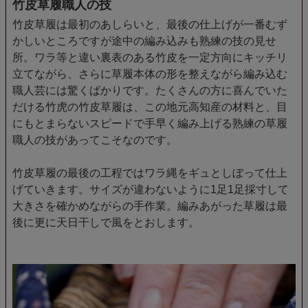
竹皮草履職人の技
竹皮草履は最初のあしらいと、最後の仕上げが一番むず
かしいところですが途中の編み込みも熟練の技の見せ
所。ワラ等と違い裏表のある竹皮を一定方向にキッチリ
立てながら、さらに草履本体の形を整えながら編み込む
職人芸には驚くばかりです。たくさんの方に喜んでいた
だける竹虎の竹皮草履は、この地元高知産の材料と、目
にもとまらないスピードで手早く編み上げる熟練の草履
職人の技があってこそなのです。
竹皮草履の最後の工程ではワラ縄をギュとしぼって仕上
げていきます。サイズが違わないように1足1足採寸して
大きさを確かめながらの手作業。編みあがった草履は最
後に更に天日干しで風をとおします。