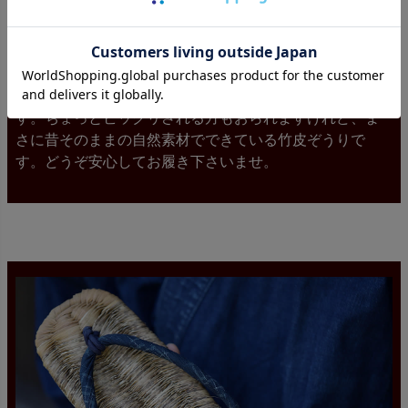
竹皮ぞうりの芯、鼻緒、前ツボ（親指で挟む箇所）に
は、それぞれ稲ワラが使われてます。田んぼの多い高知
県ですからワラも豊富、職人さんによっては収穫期に近
くの農家のお手伝いをしてワラを沢山頂いてきて、専用
のワラ打ち機でしごいて適度な硬さの稲ワラに加工しま
す。ちょっとビックリされる方もおられますけれど、ま
さに昔そのままの自然素材でできている竹皮ぞうりで
す。どうぞ安心してお履き下さいませ。