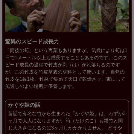
驚異のスピード成長力
「雨後の筍」という言葉もありますが、気候により筍は1
日で1メートル以上も成長することもあるのです。このス
ピード成長の過程で竹皮が剥（は）がれ落ちるのです
が、この竹皮を竹皮草履の材料として使います。自然の
竹皮を1枚1枚、竹林で集めて天日で乾燥させ、束にして
風通しのよい場所に保管します。
かぐや姫の話
昔話で有名な竹から生まれた「かぐや姫」は、わずか3
ヶ月で大人になりますが、筍（たけのこ）も親竹と同
じ大きさになるのに3ヶ月しかかかりません。 どうや