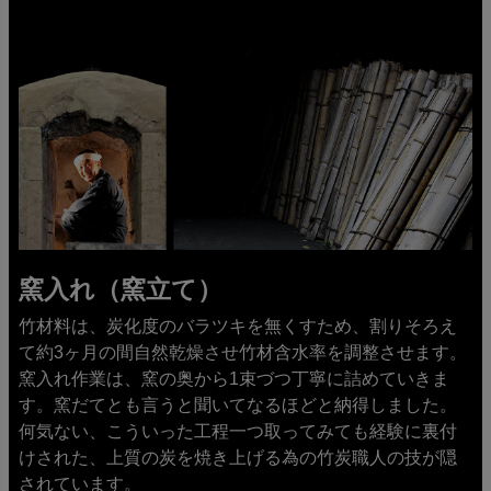
窯入れ（窯立て）
竹材料は、炭化度のバラツキを無くすため、割りそろえ
て約3ヶ月の間自然乾燥させ竹材含水率を調整させます。
窯入れ作業は、窯の奥から1束づつ丁寧に詰めていきま
す。窯だてとも言うと聞いてなるほどと納得しました。
何気ない、こういった工程一つ取ってみても経験に裏付
けされた、上質の炭を焼き上げる為の竹炭職人の技が隠
されています。