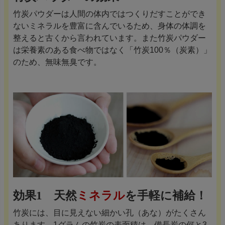
竹炭パウダーは人間の体内ではつくりだすことができ
ないミネラルを豊富に含んでいるため、身体の体調を
整えると古くから言われています。また竹炭パウダー
は栄養素のある食べ物ではなく「竹炭100％（炭素）」
のため、無味無臭です。
効果1 天然
ミネラル
を手軽に補給！
竹炭には、目に見えない細かい孔（あな）がたくさん
あります。1グラムの竹炭の表面積は、備長炭の何と3