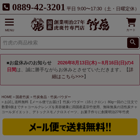
0889-42-3201
平日 9:00〜17:30（土・日曜定休）
カート
MENU
■お盆休みのお知らせ
2026年8月13日(木)～8月16日(日)の4
日間
は、誠に勝手ながらお休みとさせていただきます。【
詳
細はこちら>>>
】
HOME
国産竹炭
竹炭食品・竹炭パウダー
お試し送料無料【メール便でお届け】竹炭パウダー（15ミクロン）80g一回のご注文で
数量6個までチャコールクレンズを美容健康に四国産孟宗竹使用、無味無臭の活性炭チャ
コールダイエット、デトックスモノクロスイーツ、お菓子作りに創業明治27年竹虎