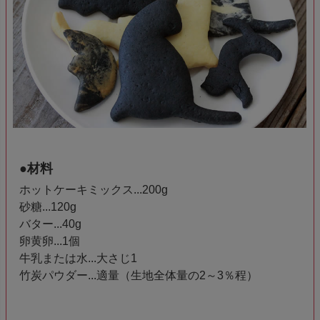
●材料
ホットケーキミックス...200g
砂糖...120g
バター...40g
卵黄卵...1個
牛乳または水...大さじ1
竹炭パウダー...適量（生地全体量の2～3％程）