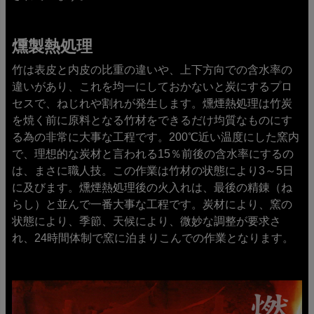
燻製熱処理
竹は表皮と内皮の比重の違いや、上下方向での含水率の
違いがあり、これを均一にしておかないと炭にするプロ
セスで、ねじれや割れが発生します。燻煙熱処理は竹炭
を焼く前に原料となる竹材をできるだけ均質なものにす
る為の非常に大事な工程です。200℃近い温度にした窯内
で、理想的な炭材と言われる15％前後の含水率にするの
は、まさに職人技。この作業は竹材の状態により3～5日
に及びます。燻煙熱処理後の火入れは、最後の精錬（ね
らし）と並んで一番大事な工程です。炭材により、窯の
状態により、季節、天候により、微妙な調整が要求さ
れ、24時間体制で窯に泊まりこんでの作業となります。