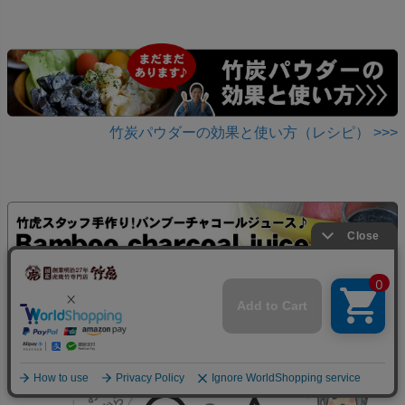
竹炭パウダーの効果と使い方（レシピ） >>>
バンブーチャコールジュース(Bamboo charcoal juice) >>>