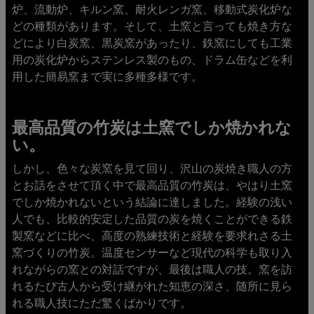
炉、流動炉、キルン窯、耐火レンガ窯、移動式炭化炉な
どの種類があります。そして、土窯と言っても焼き方な
どにより白炭窯、黒炭窯があったり、鉄窯にしても工業
用の炭化炉からステンレス製のもの、ドラム缶などを利
用した簡易窯まで実に多種多様です。
最高品質の竹炭は土窯でしか焼かれな
い。
しかし、色々な炭窯を見て回り、沢山の炭焼き職人の方
とお話をさせて頂く中で最高品質の竹炭は、やはり土窯
でしか焼かれないという結論に達しました。経験の浅い
人でも、比較的安定した品質の炭を焼くことができる鉄
製窯などに比べ、高度の熟練技術と経験を要求れさる土
窯づくりの竹炭。温度センサーなど現代の科学も取り入
れながらの窯との対話ですが、最後は職人の技。窯を訪
れるたび古人から受け継がれた知恵の深さ、随所に見ら
れる職人技にただ驚くばかりです。