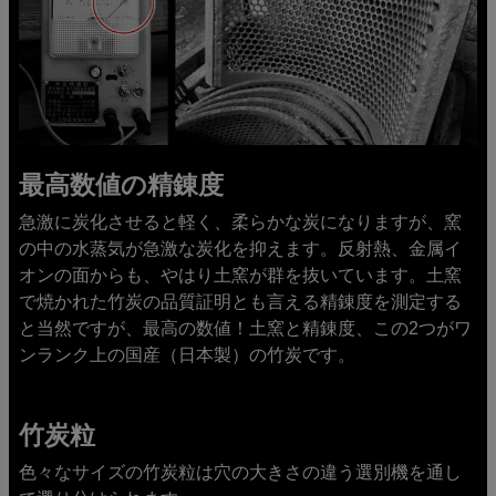
最高数値の精錬度
急激に炭化させると軽く、柔らかな炭になりますが、窯
の中の水蒸気が急激な炭化を抑えます。反射熱、金属イ
オンの面からも、やはり土窯が群を抜いています。土窯
で焼かれた竹炭の品質証明とも言える精錬度を測定する
と当然ですが、最高の数値！土窯と精錬度、この2つがワ
ンランク上の国産（日本製）の竹炭です。
竹炭粒
色々なサイズの竹炭粒は穴の大きさの違う選別機を通し