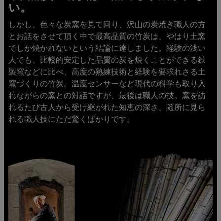
い。
しかし、色々な炭窯を見て回り、沢山の炭焼き職人の方
とお話をさせて頂く中で最高品質の竹炭は、やはり土窯
でしか焼かれないという結論に達しました。経験の浅い
人でも、比較的安定した品質の炭を焼くことができる鉄
製窯などに比べ、高度の熟練技術と経験を要求れさる土
窯づくりの竹炭。温度センサーなど現代の科学も取り入
れながらの窯との対話ですが、最後は職人の技。窯を訪
れるたび古人から受け継がれた知恵の深さ、随所に見ら
れる職人技にただ驚くばかりです。