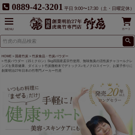
0889-42-3201
平日 9:00〜17:30（土・日曜定休）
カート
MENU
HOME
国産竹炭
竹炭食品・竹炭パウダー
竹炭パウダー（15ミクロン）5kg四国産孟宗竹使用、無味無臭の活性炭チャコールクレ
ンズを美容健康、ダイエット竹炭微粉末でデトックス♪モノクロスイーツ、お菓子作りに
創業明治27年日本の竹専門メーカー竹虎