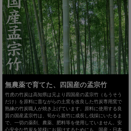
無農薬で育てた、四国産の孟宗竹
竹虎の竹炭は高知県は元より四国産の孟宗竹（もうそう
だけ）を原料に昔ながらの土窯を改良した竹炭専用窯で
熟練の竹炭職人が焼き上げています。原料に使用する良
質の国産孟宗竹は、筍から親竹に成長し伐採にいたるま
で、一切の薬剤、農薬、肥料等を使用していません。安
心安全な竹炭を皆様にお届けするためにも、国産・日本