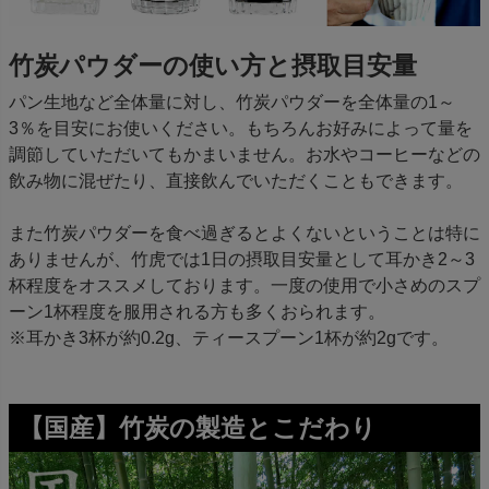
竹炭パウダーの使い方と摂取目安量
パン生地など全体量に対し、竹炭パウダーを全体量の1～
3％を目安にお使いください。もちろんお好みによって量を
調節していただいてもかまいません。お水やコーヒーなどの
飲み物に混ぜたり、直接飲んでいただくこともできます。
また竹炭パウダーを食べ過ぎるとよくないということは特に
ありませんが、竹虎では1日の摂取目安量として耳かき2～3
杯程度をオススメしております。一度の使用で小さめのスプ
ーン1杯程度を服用される方も多くおられます。
※耳かき3杯が約0.2g、ティースプーン1杯が約2gです。
【国産】竹炭の製造とこだわり