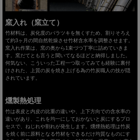
窯入れ（窯立て）
竹材料は、炭化度のバラツキを無くすため、割りそろえ
て約3ヶ月の間自然乾燥させ竹材含水率を調整させます。
窯入れ作業は、窯の奥から1束づつ丁寧に詰めていきま
す。窯だてとも言うと聞いてなるほどと納得しました。
何気ない、こういった工程一つ取ってみても経験に裏付
けされた、上質の炭を焼き上げる為の竹炭職人の技が隠
されています。
燻製熱処理
竹は表皮と内皮の比重の違いや、上下方向での含水率の
違いがあり、これを均一にしておかないと炭にするプロ
セスで、ねじれや割れが発生します。燻煙熱処理は竹炭
を焼く前に原料となる竹材をできるだけ均質なものにす