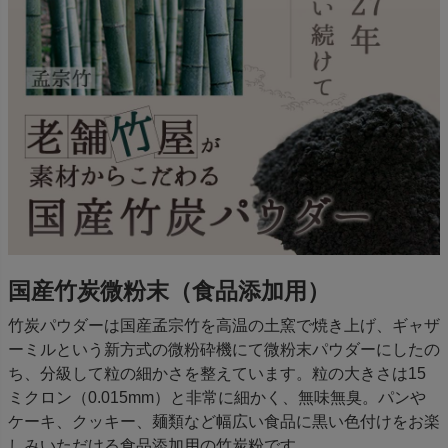
国産竹炭微粉末（食品添加用）
竹炭パウダーは国産孟宗竹を高温の土窯で焼き上げ、ギャザ
ーミルという新方式の微粉砕機にて微粉末パウダーにしたの
ち、分級して粒の細かさを整えています。粒の大きさは15
ミクロン（0.015mm）と非常に細かく、無味無臭。パンや
ケーキ、クッキー、麺類など幅広い食品に黒い色付けをお楽
しみいただける食品添加用の竹炭粉です。