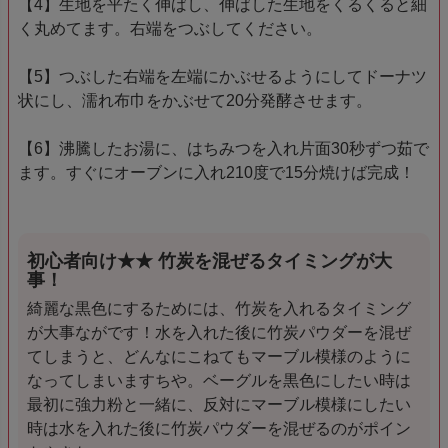
【4】生地を平たく伸ばし、伸ばした生地をくるくると細
く丸めてます。右端をつぶしてください。
【5】つぶした右端を左端にかぶせるようにしてドーナツ
状にし、濡れ布巾をかぶせて20分発酵させます。
【6】沸騰したお湯に、はちみつを入れ片面30秒ずつ茹で
ます。すぐにオーブンに入れ210度で15分焼けば完成！
初心者向け★★ 竹炭を混ぜるタイミングが大
事！
綺麗な黒色にするためには、竹炭を入れるタイミング
が大事ながです！水を入れた後に竹炭パウダーを混ぜ
てしまうと、どんなにこねてもマーブル模様のように
なってしまいますちや。ベーグルを黒色にしたい時は
最初に強力粉と一緒に、反対にマーブル模様にしたい
時は水を入れた後に竹炭パウダーを混ぜるのがポイン