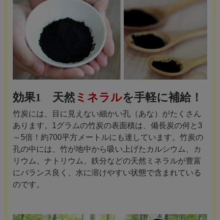
効果1 天然
ミネラル
を手軽に補給！
竹炭には、目に見えない細かい孔（あな）がたくさん
あります。1グラムの竹炭の表面積は、備長炭の何と3
～5倍！約700平方メートルにも達しています。竹炭の
孔の中には、竹が地中から吸い上げたカルシウム、カ
リウム、ナトリウム、鉄分などの天然ミネラルが豊富
にバランス良く、水に溶けやすい状態で含まれている
のです。