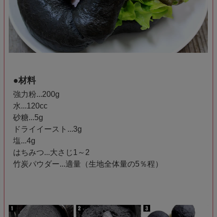
●材料
強力粉...200g
水...120cc
砂糖...5g
ドライイースト...3g
塩...4g
はちみつ...大さじ1～2
竹炭パウダー...適量（生地全体量の5％程）