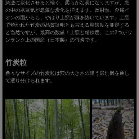
急激に炭化させると軽く、柔らかな炭になりますが、窯
の中の水蒸気が急激な炭化を抑えます。反射熱、金属イ
オンの面からも、やはり土窯が群を抜いています。土窯
で焼かれた竹炭の品質証明とも言える精錬度を測定する
と当然ですが、最高の数値！土窯と精錬度、この2つがワ
ンランク上の国産（日本製）の竹炭です。
竹炭粒
色々なサイズの竹炭粒は穴の大きさの違う選別機を通し
て選り分けられます。