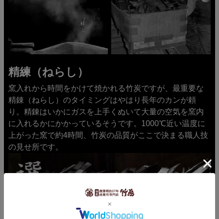
精練（ねらし）
窯入れから時間をかけて焼かれる竹炭ですが、最重要な
精錬（ねらし）のタイミングはやはり長年のカンが頼
り。精錬はいかにガスを上手くぬいて大量の空気を窯内
に入れるかにかかっているそうです。1000℃近い温度に
上がった窯で約4時間、竹炭の品質がここで決まる職人技
の見せ所です。