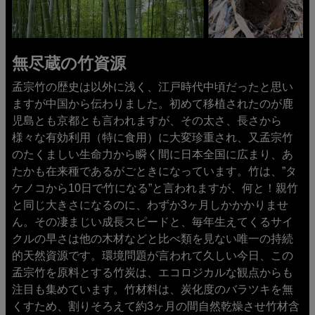
無尽蔵の竹資源
孟宗竹の歴史は以外に浅く、江戸時代中頃だったと思い
ますが中国から伝わりました。初めて移植されたのが鹿
児島とも京都とも言われますが、その太さ、長さから
様々な有効利用（特に食用）に大変珍重され、又孟宗竹
のたくましい生命力から瞬く間に日本全国に広まり、あ
たかも在来種であるがごときになっています。竹は、”タ
ケノコから10日で竹になる”と言われますが、何と！親竹
と同じ大きさになるのに、わずか3ヶ月しかかかりませ
ん。その凄まじい成長スピードと、毎年生えてくるサイ
クルの早さは他の木材などと比べ類を見ない唯一の持続
的天然資源です。環境問題が言われて久しい今日、この
孟宗竹を原料とする竹炭は、エコロジカルな観点からも
注目も集めています。竹材料は、炭化度のバラツキを無
くすため、割りそろえて約3ヶ月の間自然乾燥させ竹材含