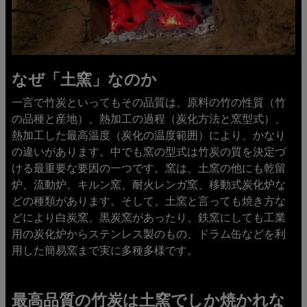
なぜ「土窯」なのか
一言で竹炭といってもその品質は、原料の竹の性質（竹
の品種と産地）、熱加工の過程（炭化方法と窯型式）、
熱加工した最高温度（炭化の温度範囲）により、かなり
の違いがあります。中でも窯の型式は竹炭の質を決定づ
ける最重要な要因の一つです。窯は、土窯の他にも乾留
炉、流動炉、キルン窯、耐火レンガ窯、移動式炭化炉な
どの種類があります。そして、土窯と言っても焼き方な
どにより白炭窯、黒炭窯があったり、鉄窯にしても工業
用の炭化炉からステンレス製のもの、ドラム缶などを利
用した簡易窯まで実に多種多様です。
最高品質の竹炭は土窯でしか焼かれな