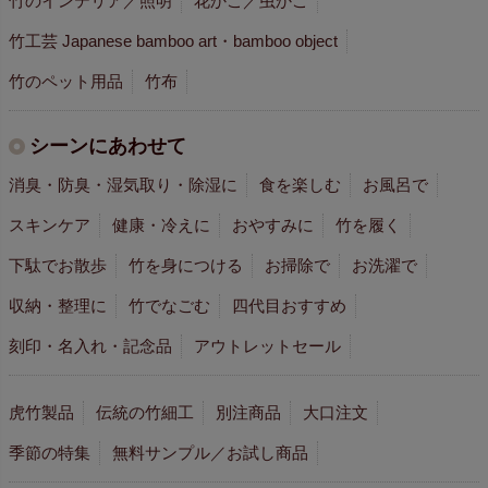
竹のインテリア／照明
花かご／虫かご
竹工芸 Japanese bamboo art・bamboo object
竹のペット用品
竹布
シーンにあわせて
消臭・防臭・湿気取り・除湿に
食を楽しむ
お風呂で
スキンケア
健康・冷えに
おやすみに
竹を履く
下駄でお散歩
竹を身につける
お掃除で
お洗濯で
収納・整理に
竹でなごむ
四代目おすすめ
刻印・名入れ・記念品
アウトレットセール
虎竹製品
伝統の竹細工
別注商品
大口注文
季節の特集
無料サンプル／お試し商品