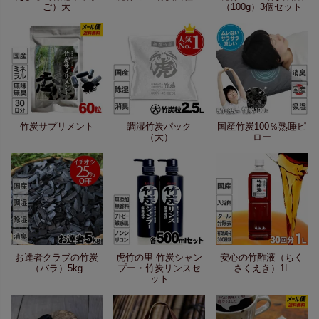
ご）大
（100g）3個セット
竹炭サプリメント
調湿竹炭パック
国産竹炭100％熟睡ピ
（大）
ロー
お達者クラブの竹炭
虎竹の里 竹炭シャン
安心の竹酢液（ちく
（バラ）5kg
プー・竹炭リンスセ
さくえき）1L
ット