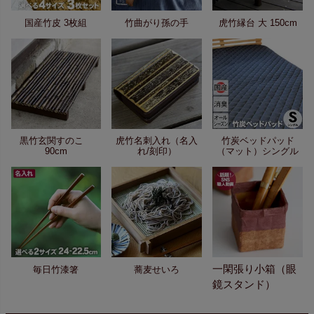
国産竹皮 3枚組
竹曲がり孫の手
虎竹縁台 大 150cm
黒竹玄関すのこ
虎竹名刺入れ（名入
竹炭ベッドパッド
90cm
れ/刻印）
（マット）シングル
一閑張り小箱（眼
毎日竹漆箸
蕎麦せいろ
鏡スタンド）