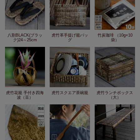
八割BLACK(ブラッ
虎竹革手提げ籠バッ
竹炭珈琲 （10g×10
ク)24～25cm
グ
袋）
虎竹花籠 手付き四海
虎竹スクエア茶碗籠
虎竹ランチボックス
波（豆）
（大）