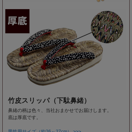
竹皮スリッパ（下駄鼻緒）
鼻緒の柄は色々、当社おまかせでお届けします。
底は厚底です。
男性用サイズ（約26～27cm） >>>