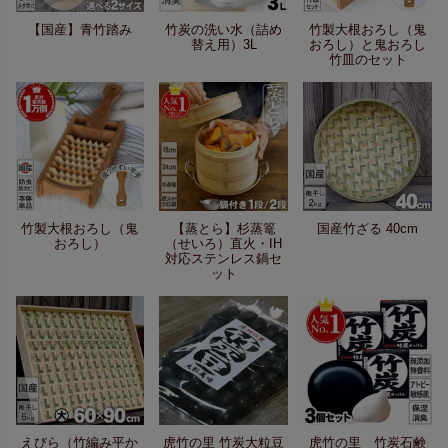
【国産】青竹踏み
竹炭の洗い水（詰め
竹製大根おろし（鬼
替え用）3L
おろし）と鬼おろし
竹皿のセット
竹製大根おろし（鬼
【蒸とら】杉蒸篭
国産竹ざる 40cm
おろし）
（せいろ）直火・IH
対応ステンレス鍋セ
ット
えびら（竹編み平か
虎竹の里 竹炭大粒豆
虎竹の里 竹炭石鹸