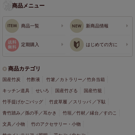
商品メニュー
商品一覧
新商品情報
定期購入
はじめての方に
商品カテゴリ
国産竹炭
竹酢液
竹箸／カトラリー／竹弁当箱
キッチン道具
せいろ
国産竹ざる
国産竹籠
竹手提げかごバッグ
竹皮草履 ／スリッパ ／下駄
青竹踏み／孫の手／耳かき
竹垣／竹材／縁台／すのこ
文具／小物
竹のアクセサリー・小物