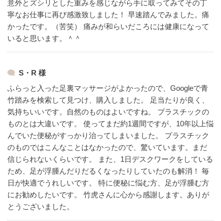
意外とズシリとした重みを感じながら手に取ってみてその丁
寧なお仕事に再び感激致しました！
早速踏んでみました。痛
かったです。（苦笑）
痛みが和らいだころには健康になって
いると思います。＾＾
S・R 様
ふらっと入った足裏マッサージがよかったので、Googleで青
竹踏みを検索して見つけ、購入しました。
足当たりが良く、
気持ちいいです。自然のものはよいですね。
プラスチックの
ものとは大違いです。
使ってまだ約1週間ですが、10年以上悩
んでいた便秘がすっかり治ってしまいました。
プラスチック
のものではこんなことはなかったので、驚いています。まだ
信じられないくらいです。
また、1日デスクワークをしている
ため、足が浮腫んだりだるくなったりしていたのも解消！
毎
日が快適でうれしいです。
特に便秘に悩む方、足が浮腫む方
にお勧めしたいです。
竹虎さんに心から感謝します。ありが
とうございました。