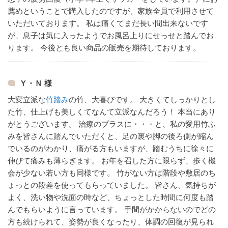
薦めということで購入したのですが、家族全員で利用させて
いただいております。
私は痛くてまだ長い間出来ないです
が、息子は気に入ったようでお風呂上りにせっせと踏んでお
ります。
今後とも良い商品の販売を期待しております。
Ｙ・Ｎ 様
大変立派な
竹踏み
の竹、大喜びです。
大きくてしっかりとし
た竹、仕上げも美しくてなんて立派なんだろう！
本当にあり
がとうございます。
治療のプラスに・・・と、私の愛用竹ふ
みを皆さんに踏んでいただくと、足の裏や脚の後ろ側が縮ん
でいるのがわかり、痛がる方もいますが、踏むうちに徐々に
伸びて痛みも薄らぎます。
お年を召した方に限らず、歩く機
会が少ない若い方も同様です。
竹がない方は階段や敷居のち
ょっとの段差を使ってもらっていました。
皆さん、気持ちが
よく、洗い物や洗面の時など、ちょっとした時間に何度も踏
んでもらいように言っています。
手間がかからないのでどの
方も続けられて、姿勢が良くなったり、体調の回復が見られ