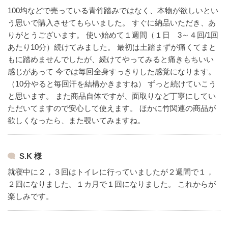
100均などで売っている青竹踏みではなく、本物が欲しいとい
う思いで購入させてもらいました。
すぐに納品いただき、あ
りがとうございます。
使い始めて１週間（１日 3～４回/1回
あたり10分）続けてみました。
最初は土踏まずが痛くてまと
もに踏めませんでしたが、続けてやってみると痛きもちいい
感じがあって
今では毎回全身すっきりした感覚になります。
（10分やると毎回汗を結構かきますね）
ずっと続けていこう
と思います。
また商品自体ですが、面取りなど丁寧にしてい
ただいてますので安心して使えます。
ほかに竹関連の商品が
欲しくなったら、また覗いてみますね。
S.K 様
就寝中に２，３回はトイレに行っていましたが２週間で１，
２回になりました。１カ月で１回になりました。
これからが
楽しみです。