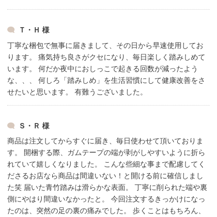
Ｔ・Ｈ 様
丁寧な梱包で無事に届きまして、その日から早速使用してお
ります。
痛気持ち良さがクセになり、毎日楽しく踏みしめて
います。
何だか夜中におしっこで起きる回数が減ったよう
な、、、
何しろ「踏みしめ」を生活習慣にして健康改善をさ
せたいと思います。
有難うございました。
Ｓ・Ｒ 様
商品は注文してからすぐに届き、毎日使わせて頂いておりま
す。
開梱する際、ガムテープの端が剥がしやすいように折ら
れていて嬉しくなりました。
こんな些細な事まで配慮してく
ださるお店なら商品は間違いない！と開ける前に確信しまし
た笑
届いた青竹踏みは滑らかな表面。
丁寧に削られた端や裏
側にやはり間違いなかったと。
今回注文するきっかけになっ
たのは、突然の足の裏の痛みでした。
歩くことはもちろん、