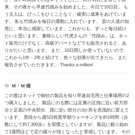
来、その夜から早速竹踏みを始めました。今日で10日目。
も
う主人は、びっこをひくことなく、確実に成果をあげていま
す。
私も竹踏みを毎日の運動に入れています。
昔の人達の知
恵に、本当に感謝しています。これからも、ずっと毎日続け
たいと思います。
素晴らしい竹虎さんの「竹踏み」は、ネッ
ト販売だけでなく、高級デパートなどでも販売されると、あ
りがたいと思います。
まだ、10日間しか使っていないので、
これから1年・2年と続けて、色々な効果が出てきたら、また
報告させていただきます。
Thanks a million!
Ｍ・Ｍ 様
この度はネットで御社の製品を知り早速自宅用と仕事場用の2
つ購入しました。
製品にのる際には足裏の足指に近い前方部
分と足底の中央部分、踵に近い部分の3か所を意識的に変えて
います。
普段から週5日程度早朝ウォーキングを約1時間（歩
数にして約7,300歩）を習慣としていますが、製品に載り始め
て1週間ほどで足の蹴りが強くなったと実感しています。
その