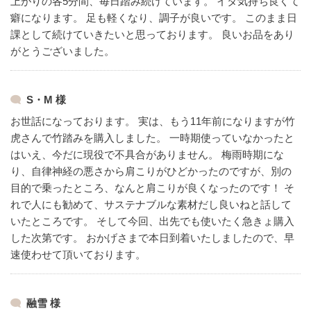
上がりの各5分間、毎日踏み続けています。
イタ気持ち良くて
癖になります。
足も軽くなり、調子が良いです。
このまま日
課として続けていきたいと思っております。
良いお品をあり
がとうございました。
S・M 様
お世話になっております。
実は、もう11年前になりますが竹
虎さんで竹踏みを購入しました。
一時期使っていなかったと
はいえ、今だに現役で不具合がありません。
梅雨時期にな
り、自律神経の悪さから肩こりがひどかったのですが、別の
目的で乗ったところ、なんと肩こりが良くなったのです！
そ
れで人にも勧めて、サステナブルな素材だし良いねと話して
いたところです。
そして今回、出先でも使いたく急きょ購入
した次第です。
おかげさまで本日到着いたしましたので、早
速使わせて頂いております。
融雪 様