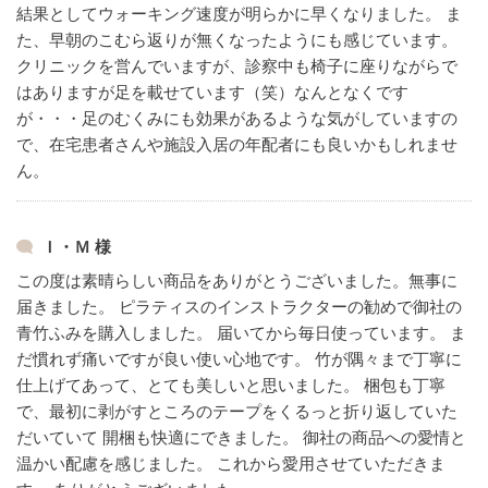
結果としてウォーキング速度が明らかに早くなりました。
ま
た、早朝のこむら返りが無くなったようにも感じています。
クリニックを営んでいますが、診察中も椅子に座りながらで
はありますが足を載せています（笑）なんとなくです
が・・・足のむくみにも効果があるような気がしていますの
で、在宅患者さんや施設入居の年配者にも良いかもしれませ
ん。
Ｉ・Ｍ 様
この度は素晴らしい商品をありがとうございました。無事に
届きました。
ピラティスのインストラクターの勧めで御社の
青竹ふみを購入しました。
届いてから毎日使っています。
ま
だ慣れず痛いですが良い使い心地です。
竹が隅々まで丁寧に
仕上げてあって、とても美しいと思いました。
梱包も丁寧
で、最初に剥がすところのテープをくるっと折り返していた
だいていて
開梱も快適にできました。
御社の商品への愛情と
温かい配慮を感じました。
これから愛用させていただきま