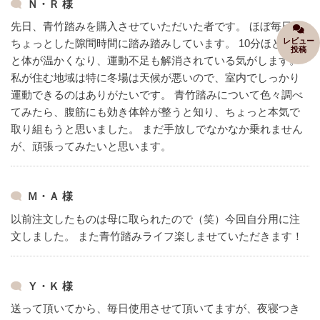
Ｎ・Ｒ 様
先日、青竹踏みを購入させていただいた者です。
ほぼ毎日、
レビュー
ちょっとした隙間時間に踏み踏みしています。
10分ほど踏む
投稿
と体が温かくなり、運動不足も解消されている気がします。
私が住む地域は特に冬場は天候が悪いので、室内でしっかり
運動できるのはありがたいです。
青竹踏みについて色々調べ
てみたら、腹筋にも効き体幹が整うと知り、ちょっと本気で
取り組もうと思いました。
まだ手放しでなかなか乗れません
が、頑張ってみたいと思います。
Ｍ・Ａ 様
以前注文したものは母に取られたので（笑）今回自分用に注
文しました。
また青竹踏みライフ楽しませていただきます！
Ｙ・Ｋ 様
送って頂いてから、毎日使用させて頂いてますが、夜寝つき