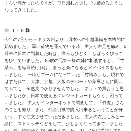
くらい痛かったのですが、毎日踏むと少しずつ踏めるように
なってきました。
Ｔ・Ｈ 様
今年の7月からテキサス州より、日本への引越準備を本格的に
始めました。
重い荷物を運んでいる時、主人が左足を痛め、9
月末に日本に到着した時は、痛みもひどく、しばらくびっこ
をひいていました。
85歳の元気一杯の姉に相談すると、「竹
踏み」を毎日続ければ、きっと楽になるとアドバイスをもら
いました。
一時期ブームになっていた「竹踏み」も、現在で
はすたれて、大津、京都、大阪のデパートや薬屋さんに聞い
てみても、全然見つかりませんでした。
ネットで買おうと思
いましたが、日本で使えるクレジットカードもなく、困って
いました。
主人がインターネットで調査して、「竹虎」さん
のことを知り、また、代金引換で購入出来るということが分
かり、すぐ注文させていただきました。
主人の左足も私と一
緒に、ストレッチなどをして、少しよくなってきていました
が、長い時間歩くのは辛そうでした。
11月4日に受領して以