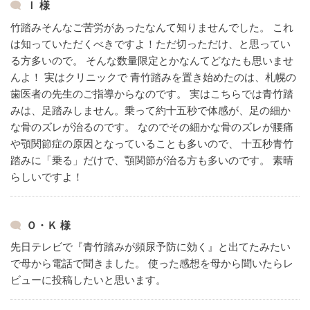
Ｉ 様
竹踏みそんなご苦労があったなんて知りませんでした。
これ
は知っていただくべきですよ！ただ切っただけ、と思ってい
る方多いので。
そんな数量限定とかなんてどなたも思いませ
んよ！
実はクリニックで 青竹踏みを置き始めたのは、札幌の
歯医者の先生のご指導からなのです。
実はこちらでは青竹踏
みは、足踏みしません。乗って約十五秒で体感が、足の細か
な骨のズレが治るのです。
なのでその細かな骨のズレが腰痛
や顎関節症の原因となっていることも多いので、
十五秒青竹
踏みに「乗る」だけで、顎関節が治る方も多いのです。
素晴
らしいですよ！
Ｏ・Ｋ 様
先日テレビで『青竹踏みが頻尿予防に効く』と出てたみたい
で母から電話で聞きました。
使った感想を母から聞いたらレ
ビューに投稿したいと思います。