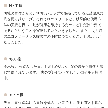
N・T 様
御社の青竹ふみと、100円ショップで販売している足踏健康器
具を両方採り上げ、それぞれのメリットと、効果的な使用方
法の実践を行い、足が健康を維持するためにどれだけ重要で
あるかということを実感していただきました。
また、災害時
のエコノミークラス症候群の予防につながることもお話しい
たしました。
ちぇ 様
不思議。
竹踏みした日、お通じがよい。
足の裏から自然を感
じて癒されています。
夫のプレゼントでしたが自分用も検討
中。
Ｓ・E 様
先日、青竹踏み用の青竹を購入した者です。
出勤前とお風呂