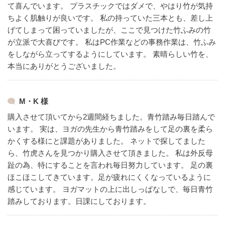
て喜んでいます。
プラスチックではダメで、やはり竹が気持
ちよく肌触りが良いです。
私の持っていた三本とも、差し上
げてしまって困っていましたが、ここで見つけた竹ふみの竹
が立派で大喜びです。
私はPC作業などの事務作業は、竹ふみ
をしながら立ってするようにしています。
素晴らしい竹を、
本当にありがとうございました。
M・K 様
購入させて頂いてから2週間経ちました。青竹踏み毎日踏んで
います。
実は、ヨガの先生から青竹踏みをして足の裏を柔ら
かくする様にと課題がありました。
ネットで探してました
ら、竹虎さんを見つかり購入させて頂きました。
私は外反母
趾の為、特にすることを言われ毎日努力しています。
足の裏
ほこほこしてきています。足が疲れにくくなっているように
感じています。
ヨガマットの上に出しっぱなしで、毎日青竹
踏みしております。日課にしております。