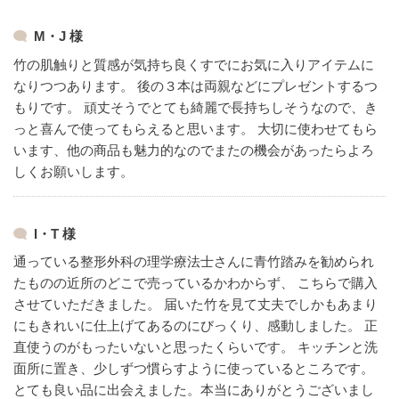
M・J 様
竹の肌触りと質感が気持ち良くすでにお気に入りアイテムに
なりつつあります。
後の３本は両親などにプレゼントするつ
もりです。
頑丈そうでとても綺麗で長持ちしそうなので、き
っと喜んで使ってもらえると思います。
大切に使わせてもら
います、他の商品も魅力的なのでまたの機会があったらよろ
しくお願いします。
I・T 様
通っている整形外科の理学療法士さんに青竹踏みを勧められ
たものの近所のどこで売っているかわからず、
こちらで購入
させていただきました。
届いた竹を見て丈夫でしかもあまり
にもきれいに仕上げてあるのにびっくり、感動しました。
正
直使うのがもったいないと思ったくらいです。
キッチンと洗
面所に置き、少しずつ慣らすように使っているところです。
とても良い品に出会えました。本当にありがとうございまし