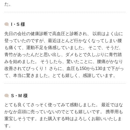
た。
I・S 様
先日の会社の健康診断で高血圧と診断され、
以前はよく山に
登っていたのですが、最近ほとんど行かなくなってしまい腰
も痛くて、運動不足を痛感していました。
そこで、そうだ、
青竹があったんだと思い出し、ダメもとで久しぶりに青竹踏
みを始めました。
そうしたら、驚いたことに、腰痛がかなり
改善されてびっくり！
さらに、血圧も150から130まで下がっ
て、本当に驚きました。とても嬉しく、感謝しています。
S・M 様
とても良くてさっそく使ってみて感動しました。
最近ではな
かなか店頭に売っていないのでとても嬉しいです。
携帯用も
重宝しそうです。また購入する時はよろしくお願いいたしま
す。