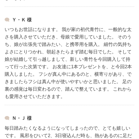
Ｙ・Ｋ 様
いつもお世話になります。
我が家の初代青竹に、一般的な太
さを購入させていただき、母娘で愛用していました。
そのう
ち、娘が出張先で踏みたい、と携帯用を購入。
細竹の気持ち
よさにとりつかれ、朝起きたらまず踏む毎日でした。
そして
娘が結婚して引っ越しまして、新しい青竹を今回購入して持
って行った次第です。
お友達に1本プレゼントを、と今回2本
購入しました。
フシが真ん中にあるのと、横寄りがあり、で
きましたらフシは真ん中が使いやすいかと思いました。
足の
裏の感覚は毎日変わるので、踏んで整えています。
これから
も愛用させていただきます。
Ｎ・Ｊ 様
毎日踏みたくなるようになってしまったので、とても嬉しい
です。
風邪をひいて2、3日寝込んだ時も、熱があるのに足だ