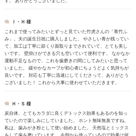
す。
ありがとうございました。
Ｉ・Ｈ 様
これまで使ってみたいとずっと見ていた竹虎さんの「青竹ふ
み」。夫の誕生日祝に購入しました。
やさしい青が残ってい
て、加工は丁寧に節くり面取りまでされていて、とても美し
いです。
壁掛けができる穴も空いていて便利です。
なかなか
運動不足なもので、これを歯磨きの間にしてみたいと思って
いました。
緩やかなカーブが初心者にちょうどよく気持ちが
良いです。
対応も丁寧に迅速にしてくださって、ありがとう
ございました！
これから大事に使わせていただきます。
Ｈ・Ｓ 様
炭自体、とてもカラダに良くデトックス効果もあるのを知っ
ていたので楽しみにしていました。
ホント無味無臭ですね。
私は、歯みがき粉として使い始めました。
天然塩とミックス
をして歯を磨いています。
今朝から使っているので効果は何