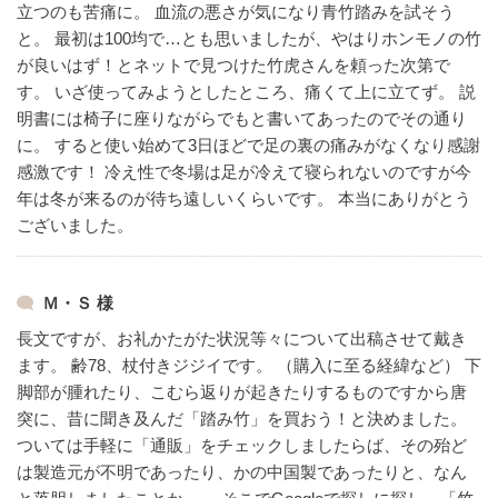
立つのも苦痛に。
血流の悪さが気になり青竹踏みを試そう
と。
最初は100均で…とも思いましたが、やはりホンモノの竹
が良いはず！とネットで見つけた竹虎さんを頼った次第で
す。
いざ使ってみようとしたところ、痛くて上に立てず。
説
明書には椅子に座りながらでもと書いてあったのでその通り
に。
すると使い始めて3日ほどで足の裏の痛みがなくなり感謝
感激です！
冷え性で冬場は足が冷えて寝られないのですが今
年は冬が来るのが待ち遠しいくらいです。
本当にありがとう
ございました。
Ｍ・Ｓ 様
長文ですが、お礼かたがた状況等々について出稿させて戴き
ます。
齢78、杖付きジジイです。
（購入に至る経緯など）
下
脚部が腫れたり、こむら返りが起きたりするものですから唐
突に、昔に聞き及んだ「踏み竹」を買おう！と決めました。
ついては手軽に「通販」をチェックしましたらば、その殆ど
は製造元が不明であったり、かの中国製であったりと、なん