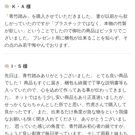
Ｋ・Ａ 様
「青竹踏み」を購入させていただきました。
妻が以前から欲
しがっていたのですが「プラスチックではなく、本物の竹製
が欲しい」ということでしたので御社の商品はピッタリでご
ざいました。
プレゼント用に梱包が出来ることを知らず、そ
の点のみ若干悔やんでおります。
I・Ｓ 様
先日は、青竹踏みありがとうございました。
とても良い商品
でした！
商品もすぐに届き、梱包も綺麗で丁寧な説明書等も
入っていたので、心を込めて作ってある事が伝わってきまし
た。
ネットではもう少し安い商品もあり正直迷いましたが、
せっかくならちゃんとした所でと思い、竹虎さんで購入して
良かったです。
また、出来るだけ角度が急な物をという我儘
なお願いも快く聞き入れてくださり、ありがとうございまし
た。
思っていた感じの角度で、青竹踏み初心者の娘ですが、
ちょうど良い刺激で毎日使っています。
そして両親と妹もち