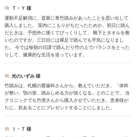
Ｔ・Ｙ 様
運動不足解消に、昔家に青竹踏みがあったことを思い出して
購入しました。
室内にこもりがちだったためか、初日に踏ん
だときは、予想外に痛くてびっくりして、
靴下とタオルを敷
いたのですが、三日目には裸足で踏んでも平気になりまし
た。
今では毎朝の日課で踏んだり竹の上でバランスをとった
りして、健康的な生活を送っています。
光のいずみ 様
竹踏みは、札幌の愛歯科さんから、教えていただき、「体幹
が整い、顎の形、踏みしめる力が強くなる」とのことで、
当
クリニックでも竹虎さんから購入させていただき、患者様が
たに、折あるごとにプレゼントすることにしました。
Ｉ・Ｔ 様