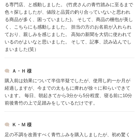
る専門店、と感動しました。
(竹虎さんの青竹踏みに至るまで
色々探しましたが、値段と品質の釣り合っていないと思われ
る商品が多く、困っていました)。
そして、商品の梱包が美し
く、こちらにも感動しました。
担当の方のお名前が入れられ
ており、親しみを感じました。
高知の新聞を大切に使われて
いるのがよいなと思いました。
そして、記事、読み込んでし
まいました(笑）
Ａ・Ｈ 様
購入前は効果について半信半疑でしたが、使用し約一か月が
経過しますが、今までの太ももに痺れが徐々に和らいできて
います。
毎日、朝起きてから3分から5分程度、寝る前に10分
前後青竹の上で足踏みをしているだけです。
Ｋ・Ｍ 様
足の不調を改善すべく青竹ふみを購入しましたが、初め驚く