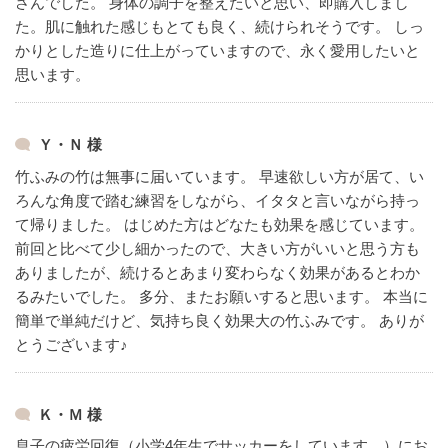
さんでした。
身体の調子を整えたいと思い、即購入しまし
た。肌に触れた感じもとても良く、続けられそうです。
しっ
かりとした造りに仕上がっていますので、永く愛用したいと
思います。
Ｙ・Ｎ 様
竹ふみの竹は無事に届いています。
早速欲しい方が居て、い
ろんな角度で踏む練習をしながら、イタタと言いながら持っ
て帰りました。
はじめた方はどなたも効果を感じています。
前回と比べて少し細かったので、大きい方がいいと思う方も
ありましたが、続けるとあまり変わらなく効果があるとわか
るみたいでした。
多分、またお願いすると思います。
本当に
簡単で単純だけど、気持ち良く効果大の竹ふみです。
ありが
とうございます♪
Ｋ・Ｍ 様
息子の疲労回復（小学4年生でサッカーをしています。）にお