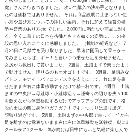
と落胆しましたことか…。
そこでGoogleで探しに探し、「竹
虎」さんに行きつきました。
次いで購入の決め手となりまし
たのは価格ではありません。
それは商品説明に止まらない使
い方や選び方についての詳しい案内、それに加えて経営の姿
勢や営業のあり方etc.でした。
2,000円に満たない商品に対す
る、全くに嘗ての日本を彷彿とさせる如くの姿勢に、この格
段の思い入れに全くに感服しました。
（挑戦の経過など）
7
月24日に足踏竹を受け取りました。早速に開函して乗っかっ
てみましたらば、ギャ！と言いつつ乗せた足を外せません。
女房から救出して貰いました。
2週目、土踏まずで乗ったまま
で動けません。降りるのもオオゴト！です。
3週目、足踏みな
どトンデモナイ！パソコンデスクを支えにして、竹に足を乗
せたまま左右に体重移動するだけで精一杯です。
4週目、土踏
まずの中央部→母趾球・小趾球辺り→踵寄りの辺りを夫々100
を数えながら体重移動するだけでアップアップの態です。格
段の出世の態に身体中ガチガチ！です、つまりは遣り過ぎ、
頑張り過ぎです。
5週目、土踏まずの中央部で乗って、竹から
足を離すのは覚束ないまま右に左に体重移動を50往復、朝に1
クール夜に1クール、気が向けば日中にも…と気軽に楽しんで