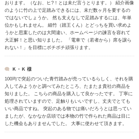
おります。（なお、ヒ?！とは未だ言うとります。）
紹介画像
のように竹の上で足踏みできるには、未だ数ヶ月を要するの
ではないでしょうか。
然も支えなしで足踏みするには、年単
位かもしれません。
細竹（踏王くん）とどっちを買い求めよ
うかと思案したのは大間違い、ホームページの諫言を容れて
大正解！と思い知りました。
「電車で（若者から）席を譲ら
れない！」を目標にボチボチ頑張ります。
Ｋ・Ｋ 様
100均で突起のついた青竹踏みが売っているらしく、それを購
入してみようかと調べてみたところ、たまたま貴社の商品を
知りました。
こちらの商品を購入して良かったです。
丁寧に
処理されていますので、足触りもいいですし、丈夫でとても
いい商品ですね。
突起のある物では痛いだろうとは思ってい
ましたが、なかなか店頭では本物の竹で作られた商品は目に
した機会もありませんでした。
大事に使わせて頂きます。