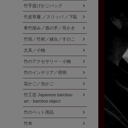
竹手提げかごバッグ
竹皮草履 ／スリッパ ／下駄
青竹踏み／孫の手／耳かき
竹垣／竹材／縁台／すのこ
文具／小物
竹のアクセサリー・小物
竹のインテリア／照明
花かご／虫かご
竹工芸 Japanese bamboo
art・bamboo object
竹のペット用品
竹布