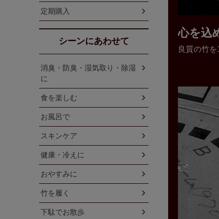
定期購入
心を込
シーンにあわせて
良質の竹を
消臭・防臭・湿気取り・除湿
に
食を楽しむ
お風呂で
スキンケア
健康・冷えに
おやすみに
竹を履く
下駄でお散歩