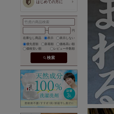
はじめての方に
〜
在庫なし商品
表示
表示しない
優先度順
新着順
価格高い順
価格安い順
レビュー件数順
検索