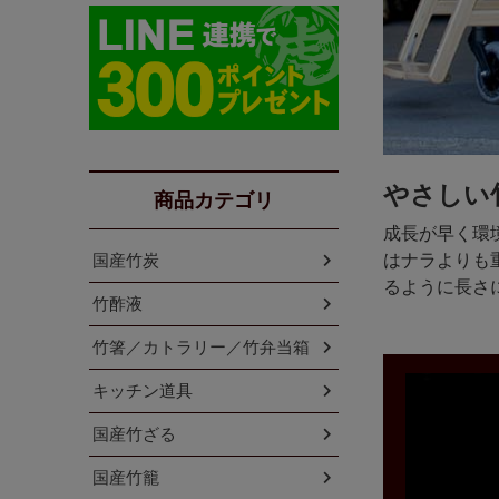
やさしい
商品カテゴリ
成長が早く環
はナラよりも
国産竹炭
るように長さ
竹酢液
竹箸／カトラリー／竹弁当箱
キッチン道具
国産竹ざる
国産竹籠