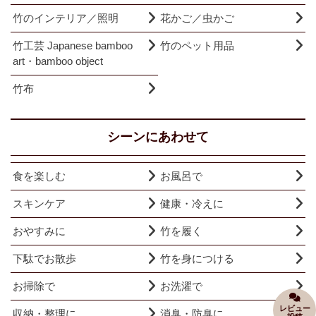
竹のインテリア／照明
花かご／虫かご
竹工芸 Japanese bamboo
竹のペット用品
art・bamboo object
竹布
シーンにあわせて
食を楽しむ
お風呂で
スキンケア
健康・冷えに
おやすみに
竹を履く
下駄でお散歩
竹を身につける
お掃除で
お洗濯で
レビュー
収納・整理に
消臭・防臭に