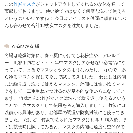
この
竹炭マスク
がシャットアウトしてくれるのが体を通して
実感しております。
使い捨てではなくて何度も洗って使える
というのがいいですね！
今日はアイリスト仲間に頼まれたぶ
んも合わせて合計12枚炭マスクを注文しました。
るるひかる 様
冬場は乾燥対策に、春～夏にかけても花粉症や、アレルギ
ー、風邪予防など・・・
年中マスクは欠かせない必需品にな
っていて、まるでマスクオタクのようなわたし。
なので、あ
らゆるマスクを探して今まで試してきました。
わたしは内側
には繰り返し洗って使えるマスクを、外側には使い捨てマス
クをして、二重重ねでつけるのが基本的な使い方になってい
ます。
竹虎さんの竹炭マスクは洗って繰り返し使えるという
ことで、内マスクとして使用を考え購入しました。
竹炭には
以前から興味があり、お部屋の調湿や防臭対策にも使ってき
ました。
だけど、竹炭で造られたマスクは初耳！
購入後、ま
ずは就寝時に試してみると、マスクの内側に適度な空間がで