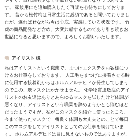
す。
家族用にも追加購入したく再販を心待ちにしておりま
す。
昔から松竹梅は日常生活に必須であると聞いておりまし
たが、遅ればせながら今は心底、実感している状況です。
竹
虎の商品開発など含め、大変共感するものであり引き続きお
世話になると思いますので、よろしくお願いいたします。
アイリスト 様
私はアイリストという職業で、まつげエクステをお客様につ
けるお仕事をしております。
人工毛をまつげに接着させる時
に使用する接着剤からはホルムアルデヒドが発生してしまう
のでこの、炭マスクはかかせません。
化学物質過敏症のアイ
リストのお友達はありとあらゆるマスクを試したけど体調が
悪くなり、アイリストという職業を辞めようかとも悩むほど
だったようですが、私がこのマスクを紹介し使ったところ、
今まで使ったマスクで一番良く体調も大丈夫とのことで毎日
このマスクをしてアイリストとしてのお仕事を続けていま
す。
ホルムアルデヒドは目に見えないものではありますが、