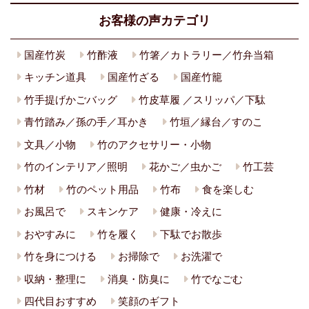
お客様の声カテゴリ
国産竹炭
竹酢液
竹箸／カトラリー／竹弁当箱
キッチン道具
国産竹ざる
国産竹籠
竹手提げかごバッグ
竹皮草履 ／スリッパ／下駄
青竹踏み／孫の手／耳かき
竹垣／縁台／すのこ
文具／小物
竹のアクセサリー・小物
竹のインテリア／照明
花かご／虫かご
竹工芸
竹材
竹のペット用品
竹布
食を楽しむ
お風呂で
スキンケア
健康・冷えに
おやすみに
竹を履く
下駄でお散歩
竹を身につける
お掃除で
お洗濯で
収納・整理に
消臭・防臭に
竹でなごむ
四代目おすすめ
笑顔のギフト