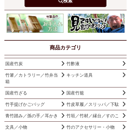
検索
商品カテゴリ
国産竹炭
竹酢液
竹箸／カトラリー／竹弁当
キッチン道具
箱
国産竹ざる
国産竹籠
竹手提げかごバッグ
竹皮草履／スリッパ／下駄
青竹踏み／孫の手／耳かき
竹垣／竹材／縁台／すのこ
文具／小物
竹のアクセサリー・小物