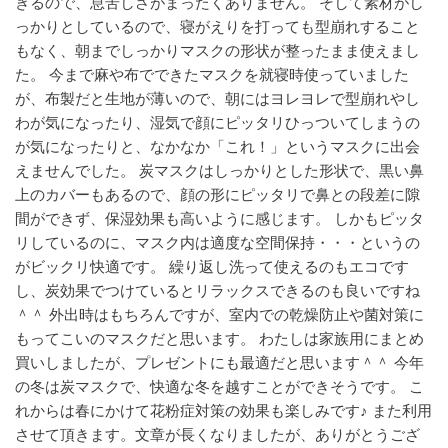
きるので、息苦しさがまったくありません。
そして素材がし
っかりとしているので、寝がえりを打っても型崩れすること
もなく、朝までしっかりマスクの形状が整ったまま使えまし
た。
今まで麻や布でできたマスクを就寝時使っていました
が、布製だと生地が薄いので、朝にはヨレヨレで型崩れやし
わが気になったり、湿気で顔にピッタリひっついてしまうの
が気になったりと、なかなか「これ！」というマスクに出会
えませんでした。
炭マスクはしっかりとした形状で、黒い鼻
上のカバーもあるので、顔の形にピッタリで鼻との段差に隙
間ができず、保湿効果も高いように感じます。
しかもピッタ
リしているのに、マスク内は適度な空間保持・・・というの
がビックリ快適です。
繰り返し洗って使えるのもエコです
し、炭効果でつけているとリラックスできるのも良いですね
＾＾
外出時はもちろんですが、室内での乾燥防止や菌対策に
もってこいのマスクだと思います。
わたしは家族用にまとめ
買いしましたが、プレゼントにも最適だと思います＾＾
今年
の冬は炭マスクで、快適な冬を越すことができそうです。
こ
れからは春にかけて花粉症対策の効果も楽しみです♪
また利用
させて頂きます。文章が長くなりましたが、ありがとうござ