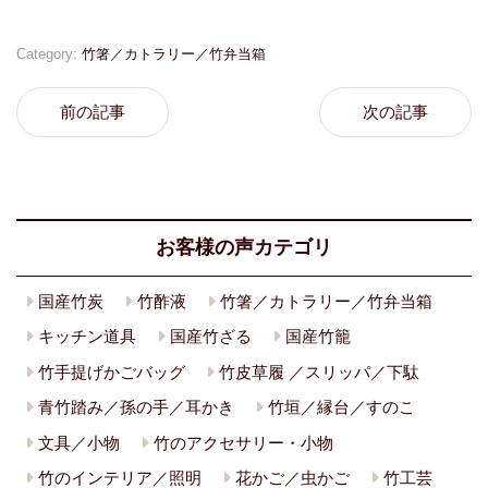
Category:
竹箸／カトラリー／竹弁当箱
前の記事
次の記事
お客様の声カテゴリ
国産竹炭
竹酢液
竹箸／カトラリー／竹弁当箱
キッチン道具
国産竹ざる
国産竹籠
竹手提げかごバッグ
竹皮草履 ／スリッパ／下駄
青竹踏み／孫の手／耳かき
竹垣／縁台／すのこ
文具／小物
竹のアクセサリー・小物
竹のインテリア／照明
花かご／虫かご
竹工芸