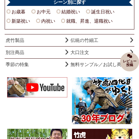
シーン別に探す
お歳暮
お中元
結婚祝い
誕生日祝い
新築祝い
内祝い
就職、昇進、退職祝い
虎竹製品
伝統の竹細工
別注商品
大口注文
レビュー
季節の特集
無料サンプル／お試し商品
投稿