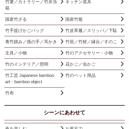
竹箸／カトラリー／竹弁当
キッチン道具
箱
国産竹ざる
国産竹籠
竹手提げかごバッグ
竹皮草履／スリッパ／下駄
青竹踏み／孫の手／耳かき
竹垣／竹材／縁台／すのこ
文具／小物
竹のアクセサリー・小物
竹のインテリア／照明
花かご／虫かご
竹工芸 Japanese bamboo
竹のペット用品
art・bamboo object
竹布
シーンにあわせて
食を楽しむ
お風呂で