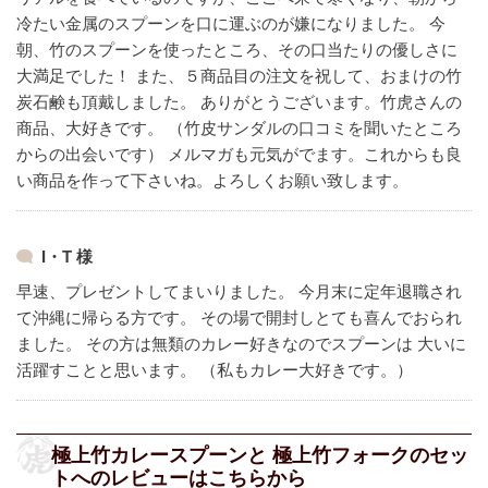
冷たい金属のスプーンを口に運ぶのが嫌になりました。
今
朝、竹のスプーンを使ったところ、その口当たりの優しさに
大満足でした！
また、５商品目の注文を祝して、おまけの竹
炭石鹸も頂戴しました。
ありがとうございます。竹虎さんの
商品、大好きです。
（竹皮サンダルの口コミを聞いたところ
からの出会いです）
メルマガも元気がでます。これからも良
い商品を作って下さいね。よろしくお願い致します。
I・T 様
早速、プレゼントしてまいりました。
今月末に定年退職され
て沖縄に帰らる方です。
その場で開封しとても喜んでおられ
ました。
その方は無類のカレー好きなのでスプーンは
大いに
活躍すことと思います。
（私もカレー大好きです。）
極上竹カレースプーンと 極上竹フォークのセッ
トへのレビューはこちらから