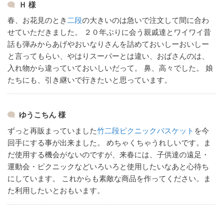
Ｈ 様
春、お花見のとき
二段
の大きいのは急いで注文して間に合わ
せていただきました。
２０年ぶりに会う親戚達とワイワイ昔
話も弾みからあげやおいなりさんを詰めておいしーおいしー
と言ってもらい、やはりスーパーとは違い、おばさんのは、
入れ物から違っていておいしいだって。
鼻、高々でした。
娘
たちにも、引き継いで行きたいと思っています。
ゆうこちん 様
ずっと再販まっていました
竹二段ピクニックバスケット
を今
回手にする事が出来ました。
めちゃくちゃうれしいです。
ま
だ使用する機会がないのですが、来春には、子供達の遠足・
運動会・ピクニックなどいろいろと使用したいなあと心待ち
にしています。
これからも素敵な商品を作ってください。
ま
た利用したいとおもいます。