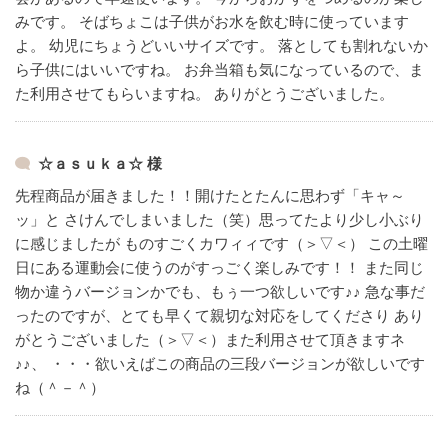
みです。
そばちょこは子供がお水を飲む時に使っています
よ。
幼児にちょうどいいサイズです。
落としても割れないか
ら子供にはいいですね。
お弁当箱も気になっているので、ま
た利用させてもらいますね。
ありがとうございました。
☆ａｓｕｋａ☆ 様
先程商品が届きました！！開けたとたんに思わず「キャ～
ッ」と
さけんでしまいました（笑）思ってたより少し小ぶり
に感じましたが
ものすごくカワィィです（＞▽＜）
この土曜
日にある運動会に使うのがすっごく楽しみです！！
また同じ
物か違うバージョンかでも、もぅ一つ欲しいです♪♪
急な事だ
ったのですが、とても早くて親切な対応をしてくださり
あり
がとうございました（＞▽＜）また利用させて頂きますネ
♪♪、
・・・欲いえばこの商品の三段バージョンが欲しいです
ね（＾－＾）