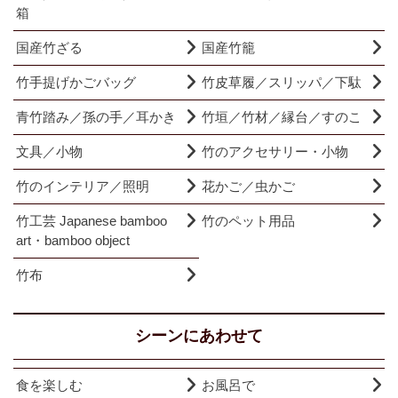
箱
国産竹ざる
国産竹籠
竹手提げかごバッグ
竹皮草履／スリッパ／下駄
青竹踏み／孫の手／耳かき
竹垣／竹材／縁台／すのこ
文具／小物
竹のアクセサリー・小物
竹のインテリア／照明
花かご／虫かご
竹工芸 Japanese bamboo
竹のペット用品
art・bamboo object
竹布
シーンにあわせて
食を楽しむ
お風呂で