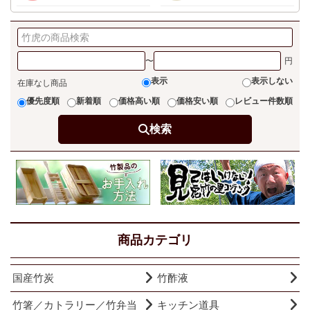
〜
表示
表示しない
在庫なし商品
優先度順
新着順
価格高い順
価格安い順
レビュー件数順
検索
商品カテゴリ
国産竹炭
竹酢液
竹箸／カトラリー／竹弁当
キッチン道具