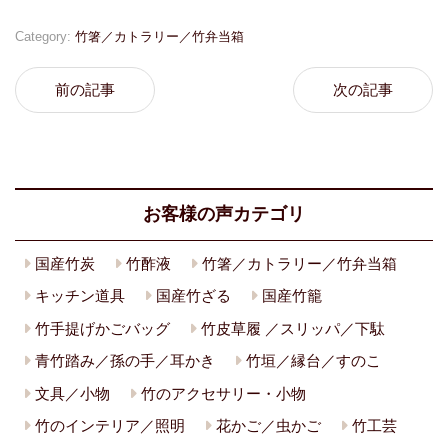
Category:
竹箸／カトラリー／竹弁当箱
前の記事
次の記事
お客様の声カテゴリ
国産竹炭
竹酢液
竹箸／カトラリー／竹弁当箱
キッチン道具
国産竹ざる
国産竹籠
竹手提げかごバッグ
竹皮草履 ／スリッパ／下駄
青竹踏み／孫の手／耳かき
竹垣／縁台／すのこ
文具／小物
竹のアクセサリー・小物
竹のインテリア／照明
花かご／虫かご
竹工芸