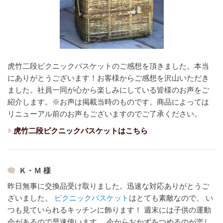
虎竹二段ピクニックバスケットのご感想を頂きました。本当
にありがとうございます！
お客様からご感想を沢山いただき
ました。
社員一同が心から楽しみにしている皆様のお声をご
紹介します。
※お声は掲載当時のものです。商品によっては
リニューアル前のお声もございますのでご了承ください。
虎竹二段ピクニックバスケットはこちら
Ｋ・Ｍ 様
昨日無事に交換品受け取りました。迅速な対応ありがとうご
ざいました。
ピクニックバスケット
はとても素敵なので、
い
つも見ていられるキッチンに飾ります！
週末には子供の運動
会があるので早速使います。
今からおかずをつめるのが楽し