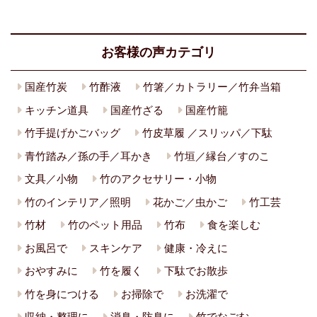
お客様の声カテゴリ
国産竹炭
竹酢液
竹箸／カトラリー／竹弁当箱
キッチン道具
国産竹ざる
国産竹籠
竹手提げかごバッグ
竹皮草履 ／スリッパ／下駄
青竹踏み／孫の手／耳かき
竹垣／縁台／すのこ
文具／小物
竹のアクセサリー・小物
竹のインテリア／照明
花かご／虫かご
竹工芸
竹材
竹のペット用品
竹布
食を楽しむ
お風呂で
スキンケア
健康・冷えに
おやすみに
竹を履く
下駄でお散歩
竹を身につける
お掃除で
お洗濯で
収納・整理に
消臭・防臭に
竹でなごむ