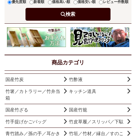
優先度順
新着順
価格高い順
価格安い順
レビュー件数順
検索
商品カテゴリ
国産竹炭
竹酢液
竹箸／カトラリー／竹弁当
キッチン道具
箱
国産竹ざる
国産竹籠
竹手提げかごバッグ
竹皮草履／スリッパ／下駄
青竹踏み／孫の手／耳かき
竹垣／竹材／縁台／すのこ