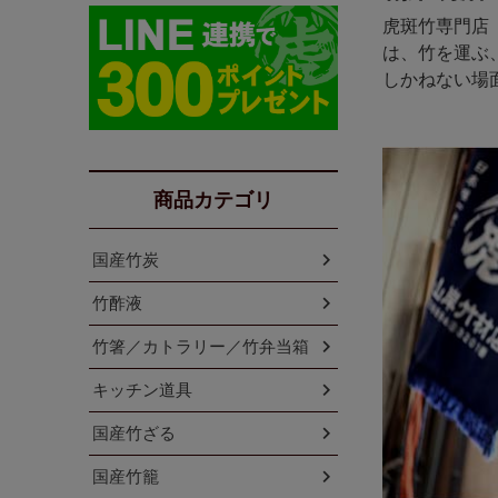
虎斑竹専門店
は、竹を運ぶ
しかねない場
商品カテゴリ
国産竹炭
竹酢液
竹箸／カトラリー／竹弁当箱
キッチン道具
国産竹ざる
国産竹籠