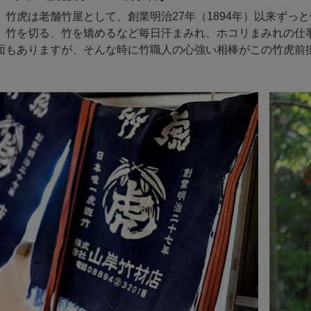
 竹虎は老舗竹屋として、創業明治27年（1894年）以来ずっ
、竹を切る、竹を矯めるなど毎日汗まみれ、ホコリまみれの仕
面もありますが、そんな時に竹職人の心強い相棒がこの竹虎前