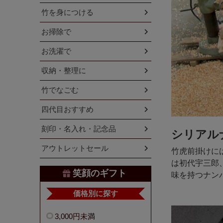
竹を身につける
お掃除で
お洗濯で
収納・整理に
竹でなごむ
四代目おすすめ
刻印・名入れ・記念品
シリアル
アウトレットセール
竹虎前掛けに
は初代宇三郎、
笑顔のギフト
味を持つナン
価格別に探す
3,000円未満