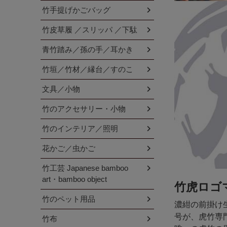
竹手提げかごバッグ
竹皮草履 ／スリッパ ／下駄
青竹踏み／孫の手／耳かき
竹垣／竹材／縁台／すのこ
文具／小物
竹のアクセサリー・小物
竹のインテリア／照明
花かご／虫かご
竹工芸 Japanese bamboo
art・bamboo object
竹虎ロゴ
竹のペット用品
濃紺の前掛け
号が、虎竹専
竹布