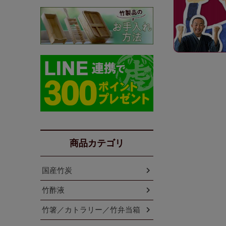
商品カテゴリ
国産竹炭
竹酢液
竹箸／カトラリー／竹弁当箱