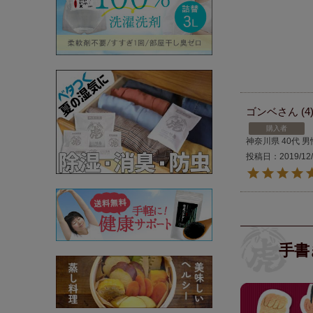
ゴンベ
4
購入者
神奈川県
40代
男
投稿日
2019/12
手書