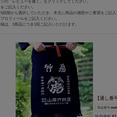
ージの「レビューを書く」をクリックしてください。
ムをご記入ください。
を5段階から選択していただき、本文に商品の感想やご要望をご記入
ばプロフィールをご記入ください。
稿は、1商品につき1回ご記入いただけます。
【通し番
商品番号
ma0
販売価格
¥
1