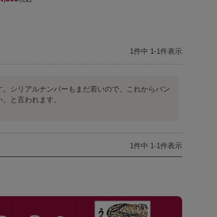
1
件中
1
-
1
件表示
す。シリアルナンバーもまだ若いので、これからバン
い。と言われます。
1
件中
1
-
1
件表示