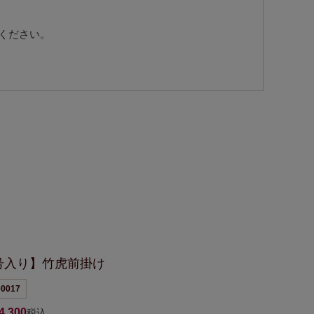
ください。
号入り】竹虎前掛け
0017
4,300
税込