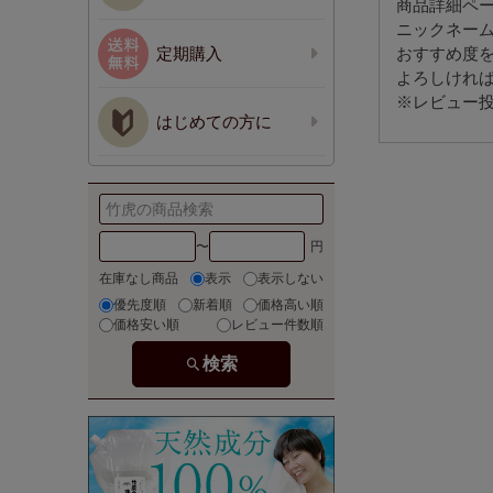
商品詳細ペ
ニックネー
定期購入
おすすめ度
よろしけれ
※レビュー投
はじめての方に
〜
在庫なし商品
表示
表示しない
優先度順
新着順
価格高い順
価格安い順
レビュー件数順
検索