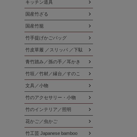
キッチン道具
国産竹ざる
国産竹籠
竹手提げかごバッグ
竹皮草履 ／スリッパ ／下駄
青竹踏み／孫の手／耳かき
竹垣／竹材／縁台／すのこ
文具／小物
竹のアクセサリー・小物
竹のインテリア／照明
花かご／虫かご
竹工芸 Japanese bamboo