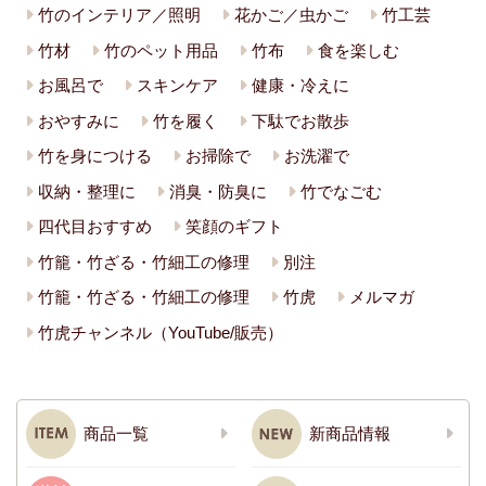
竹のインテリア／照明
花かご／虫かご
竹工芸
竹材
竹のペット用品
竹布
食を楽しむ
お風呂で
スキンケア
健康・冷えに
おやすみに
竹を履く
下駄でお散歩
竹を身につける
お掃除で
お洗濯で
収納・整理に
消臭・防臭に
竹でなごむ
四代目おすすめ
笑顔のギフト
竹籠・竹ざる・竹細工の修理
別注
竹籠・竹ざる・竹細工の修理
竹虎
メルマガ
竹虎チャンネル（YouTube/販売）
商品一覧
新商品情報