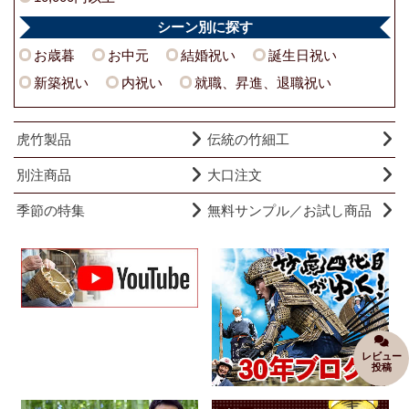
シーン別に探す
お歳暮
お中元
結婚祝い
誕生日祝い
新築祝い
内祝い
就職、昇進、退職祝い
虎竹製品
伝統の竹細工
別注商品
大口注文
季節の特集
無料サンプル／お試し商品
レビュー
投稿