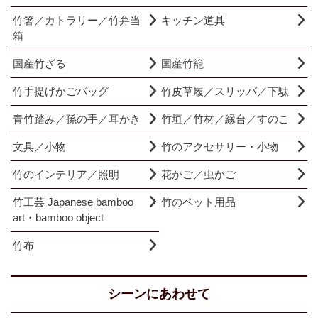
竹箸／カトラリー／竹弁当
キッチン道具
箱
国産竹ざる
国産竹籠
竹手提げかごバッグ
竹皮草履／スリッパ／下駄
青竹踏み／孫の手／耳かき
竹垣／竹材／縁台／すのこ
文具／小物
竹のアクセサリー・小物
竹のインテリア／照明
花かご／虫かご
竹工芸 Japanese bamboo
竹のペット用品
art・bamboo object
竹布
シーンにあわせて