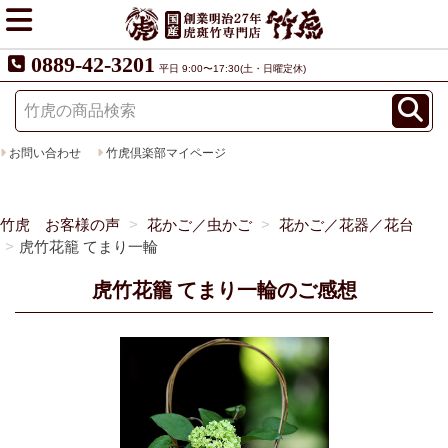
0889-42-3201
平日 9:00〜17:30(土・日曜定休)
お問い合わせ
竹虎倶楽部マイページ
竹虎 お客様の声
花かご／虫かご
花かご／花器／花台
虎竹花籠 てまり一輪
虎竹花籠 てまり一輪のご感想