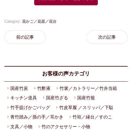
Category:
花かご／花器／花台
前の記事
次の記事
お客様の声カテゴリ
国産竹炭
竹酢液
竹箸／カトラリー／竹弁当箱
キッチン道具
国産竹ざる
国産竹籠
竹手提げかごバッグ
竹皮草履 ／スリッパ／下駄
青竹踏み／孫の手／耳かき
竹垣／縁台／すのこ
文具／小物
竹のアクセサリー・小物