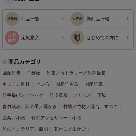
商品一覧
新商品情報
定期購入
はじめての方に
商品カテゴリ
国産竹炭
竹酢液
竹箸／カトラリー／竹弁当箱
キッチン道具
せいろ
国産竹ざる
国産竹籠
竹手提げかごバッグ
竹皮草履 ／スリッパ ／下駄
青竹踏み／孫の手／耳かき
竹垣／竹材／縁台／すのこ
文具／小物
竹のアクセサリー・小物
竹のインテリア／照明
花かご／虫かご