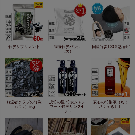
竹炭サプリメント
調湿竹炭パック
国産竹炭100％熟睡ピ
（大）
ロー
お達者クラブの竹炭
虎竹の里 竹炭シャン
安心の竹酢液（ちく
（バラ）5kg
プー・竹炭リンスセ
さくえき）1L
ット