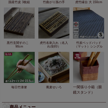
国産竹皮 3枚組
竹曲がり孫の手
虎竹縁台 大 150cm
黒竹玄関すのこ
虎竹名刺入れ（名入
竹炭ベッドパッド
90cm
れ/刻印）
（マット）シングル
一閑張り小箱（眼
毎日竹漆箸
蕎麦せいろ
鏡スタンド）
商品メニュー