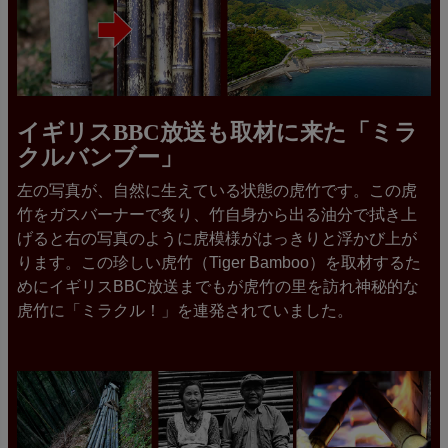
イギリスBBC放送も取材に来た「ミラ
クルバンブー」
左の写真が、自然に生えている状態の虎竹です。この虎
竹をガスバーナーで炙り、竹自身から出る油分で拭き上
げると右の写真のように虎模様がはっきりと浮かび上が
ります。この珍しい虎竹（Tiger Bamboo）を取材するた
めにイギリスBBC放送までもが虎竹の里を訪れ神秘的な
虎竹に「ミラクル！」を連発されていました。