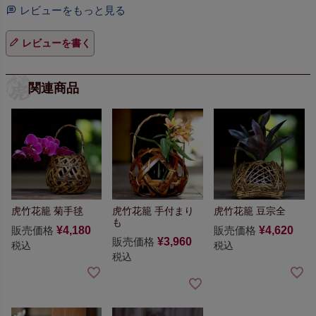
レビューをもっと見る
レビューを書く
関連商品
虎竹花籠 菊手毬
虎竹花籠 手付まり
虎竹花籠 豆宗全
も
販売価格
¥
4,180
販売価格
¥
4,620
販売価格
¥
3,960
税込
税込
税込