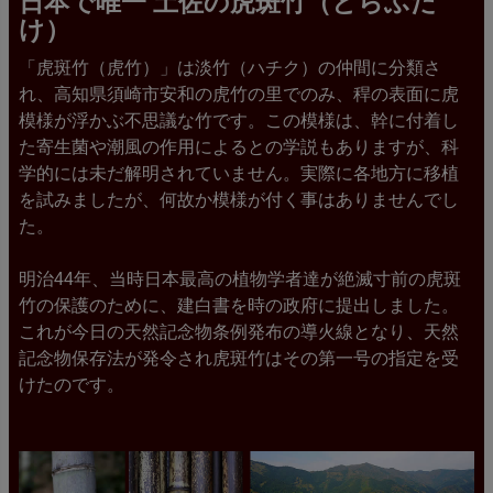
日本で唯一 土佐の虎斑竹（とらふだ
け）
「虎斑竹（虎竹）」は淡竹（ハチク）の仲間に分類さ
れ、高知県須崎市安和の虎竹の里でのみ、稈の表面に虎
模様が浮かぶ不思議な竹です。この模様は、幹に付着し
た寄生菌や潮風の作用によるとの学説もありますが、科
学的には未だ解明されていません。実際に各地方に移植
を試みましたが、何故か模様が付く事はありませんでし
た。
明治44年、当時日本最高の植物学者達が絶滅寸前の虎斑
竹の保護のために、建白書を時の政府に提出しました。
これが今日の天然記念物条例発布の導火線となり、天然
記念物保存法が発令され虎斑竹はその第一号の指定を受
けたのです。