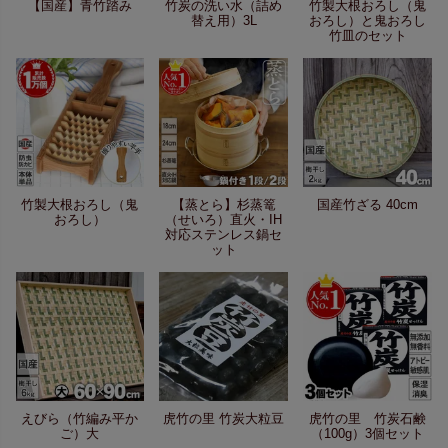
【国産】青竹踏み
竹炭の洗い水（詰め
竹製大根おろし（鬼
替え用）3L
おろし）と鬼おろし
竹皿のセット
竹製大根おろし（鬼
【蒸とら】杉蒸篭
国産竹ざる 40cm
おろし）
（せいろ）直火・IH
対応ステンレス鍋セ
ット
えびら（竹編み平か
虎竹の里 竹炭大粒豆
虎竹の里 竹炭石鹸
ご）大
（100g）3個セット