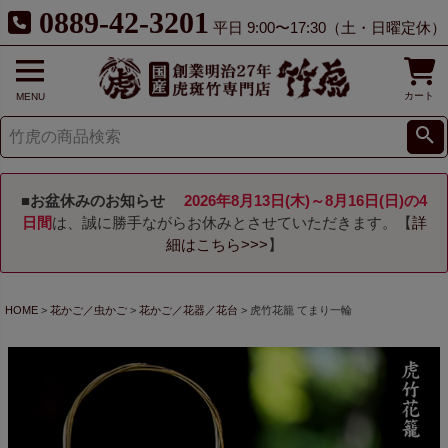
0889-42-3201
平日 9:00〜17:30（土・日曜定休）
カート
MENU
■お盆休みのお知らせ
2026年8月13日(木)～8月16日(日)の4
日間
は、誠に勝手ながらお休みとさせていただきます。【
詳
細はこちら>>>
】
HOME
花かご／虫かご
花かご／花器／花台
虎竹花籠 てまり一輪