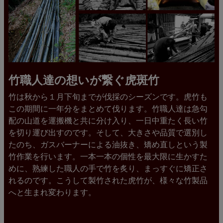
竹職人達の想いが繋ぐ虎斑竹
竹は秋から１月下旬までが伐採のシーズンです。虎竹も
この期間に一年分をまとめて伐ります。竹職人達は急勾
配の山道を運搬機と共に分け入り、一日中重たく長い竹
を切り運び出すのです。そして、大きさや品質で選別し
たのち、ガスバーナーによる油抜き、矯め直しという製
竹作業を行います。一本一本の個性を最大限に生かすた
めに、熟練した職人の手で竹を炙り、まっすぐに矯正さ
れるのです。こうして製竹された虎竹が、様々な竹製品
へと生まれ変わります。