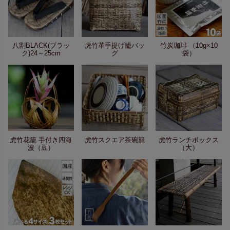
八割BLACK(ブラッ
虎竹革手提げ籠バッ
竹炭珈琲 （10g×10
ク)24～25cm
グ
袋）
虎竹花籠 手付き四海
虎竹スクエア茶碗籠
虎竹ランチボックス
波（豆）
（大）