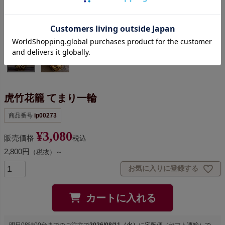
虎竹花籠 てまり一輪
商品番号
ip00273
¥
3,080
販売価格
税込
2,800円
（税抜）～
お気に入りに登録する
カートに入れる