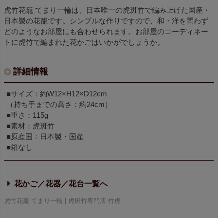
虎竹花籠 てまり一輪は、日本唯一の虎斑竹で編み上げた国産・
日本製の花籠です。シンプルな作りですので、和・洋を問わず
どのようなお部屋にも合わせられます。お部屋のコーディネー
トに虎竹で編まれた花かごはいかがでしょうか。
詳細情報
■サイズ：約W12×H12×D12cm
（持ち手までの高さ：約24cm）
■重さ：115g
■素材：虎斑竹
■原産国：日本製・国産
■箱なし
花かご／花器／花台
虎竹花籠 てまり一輪 | 虎斑竹専門店 竹虎