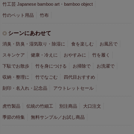
竹工芸 Japanese bamboo art・bamboo object
竹のペット用品
竹布
シーンにあわせて
消臭・防臭・湿気取り・除湿に
食を楽しむ
お風呂で
スキンケア
健康・冷えに
おやすみに
竹を履く
下駄でお散歩
竹を身につける
お掃除で
お洗濯で
収納・整理に
竹でなごむ
四代目おすすめ
刻印・名入れ・記念品
アウトレットセール
虎竹製品
伝統の竹細工
別注商品
大口注文
季節の特集
無料サンプル／お試し商品