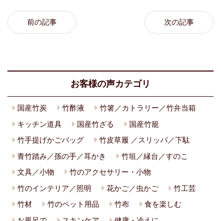
前の記事
次の記事
お客様の声カテゴリ
国産竹炭
竹酢液
竹箸／カトラリー／竹弁当箱
キッチン道具
国産竹ざる
国産竹籠
竹手提げかごバッグ
竹皮草履 ／スリッパ／下駄
青竹踏み／孫の手／耳かき
竹垣／縁台／すのこ
文具／小物
竹のアクセサリー・小物
竹のインテリア／照明
花かご／虫かご
竹工芸
竹材
竹のペット用品
竹布
食を楽しむ
お風呂で
スキンケア
健康・冷えに