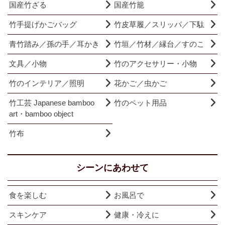
国産竹ざる
国産竹籠
竹手提げかごバッグ
竹皮草履／スリッパ／下駄
青竹踏み／孫の手／耳かき
竹垣／竹材／縁台／すのこ
文具／小物
竹のアクセサリー・小物
竹のインテリア／照明
花かご／虫かご
竹工芸 Japanese bamboo
竹のペット用品
art・bamboo object
竹布
シーンにあわせて
食を楽しむ
お風呂で
スキンケア
健康・冷えに