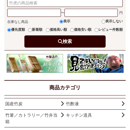
〜
表示
表示しない
在庫なし商品
優先度順
新着順
価格高い順
価格安い順
レビュー件数順
検索
商品カテゴリ
国産竹炭
竹酢液
竹箸／カトラリー／竹弁当
キッチン道具
箱