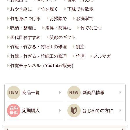
おやすみに
竹を履く
下駄でお散歩
竹を身につける
お掃除で
お洗濯で
収納・整理に
消臭・防臭に
竹でなごむ
四代目おすすめ
笑顔のギフト
竹籠・竹ざる・竹細工の修理
別注
竹籠・竹ざる・竹細工の修理
竹虎
メルマガ
竹虎チャンネル（YouTube/販売）
商品一覧
新商品情報
定期購入
はじめての方に