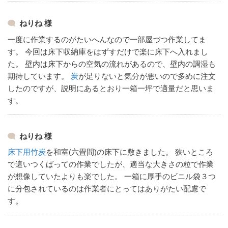
ねりね 様
一度に作業するのがたいへんなので一部屋づつ作業してま
す。
今回は床下収納庫をはずすだけで楽に床下へ入れまし
た。
壁内は床下からの空気の流れがあるので、壁内の調湿も
期待しています。
炭
が足りないと気分が悪いので多めに注文
したのですが、説明にあるとおり一箱一坪で適量だと思いま
す。
ねりね 様
床下用竹炭
を和室(六畳間)の床下に敷きました。
狭いところ
で這いつくばっての作業でしたが、適当な大きさの粒で作業
が想像していたよりも楽でした。
一箱に厚手のビニル袋３つ
に分包されているのは作業者にとってはありがたい配慮で
す。