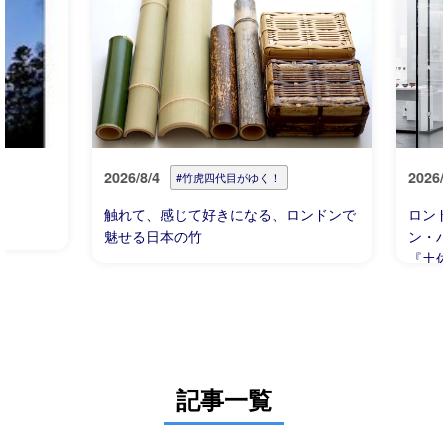
2026/8/4
2026/
#竹虎四代目がゆく！
触れて、感じて好きになる、ロンドンで
ロン
魅せる日本の竹
ン・ハウ
『土
るハ
記事一覧