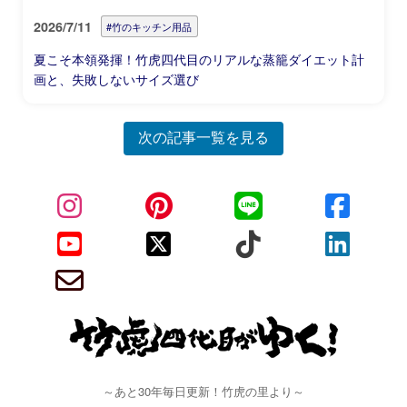
2026/7/11
#竹のキッチン用品
夏こそ本領発揮！竹虎四代目のリアルな蒸籠ダイエット計
画と、失敗しないサイズ選び
次の記事一覧を見る
～あと30年毎日更新！竹虎の里より～