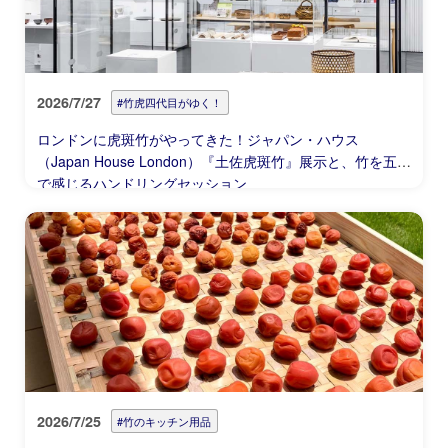
2026/7/27
#竹虎四代目がゆく！
ロンドンに虎斑竹がやってきた！ジャパン・ハウス
（Japan House London）『土佐虎斑竹』展示と、竹を五感
で感じるハンドリングセッション
2026/7/25
#竹のキッチン用品