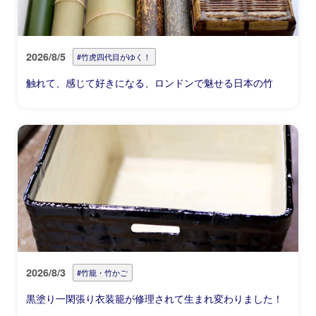
2026/8/5
#竹虎四代目がゆく！
触れて、感じて好きになる、ロンドンで魅せる日本の竹
2026/8/3
#竹籠・竹かご
黒塗り一閑張り衣装籠が修理されて生まれ変わりました！