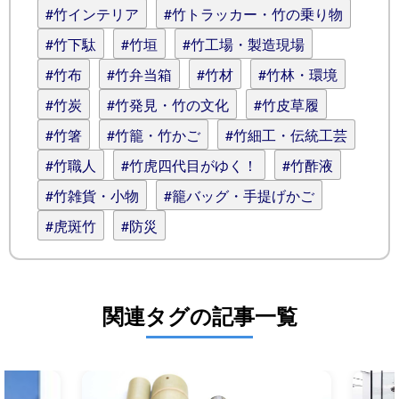
#竹インテリア
#竹トラッカー・竹の乗り物
#竹下駄
#竹垣
#竹工場・製造現場
#竹布
#竹弁当箱
#竹材
#竹林・環境
#竹炭
#竹発見・竹の文化
#竹皮草履
#竹箸
#竹籠・竹かご
#竹細工・伝統工芸
#竹職人
#竹虎四代目がゆく！
#竹酢液
#竹雑貨・小物
#籠バッグ・手提げかご
#虎斑竹
#防災
関連タグの記事一覧