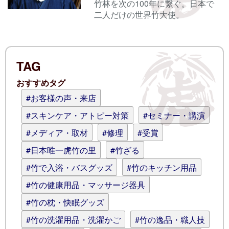
竹林を次の100年に繋ぐ。日本で
二人だけの世界竹大使。
電子メール
TAG
ログイン情報を記憶
おすすめタグ
コメント (スタイル用のHTMLタグを使
#お客様の声・来店
えます)
#スキンケア・アトピー対策
#セミナー・講演
#メディア・取材
#修理
#受賞
#日本唯一虎竹の里
#竹ざる
#竹で入浴・バスグッズ
#竹のキッチン用品
#竹の健康用品・マッサージ器具
#竹の枕・快眠グッズ
#竹の洗濯用品・洗濯かご
#竹の逸品・職人技