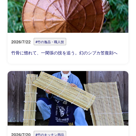
2026/7/22
#竹の逸品・職人技
竹骨に惚れて、一閑張の技を追う。幻のシブカ笠復刻へ
2026/7/20
#竹のキッチン用品