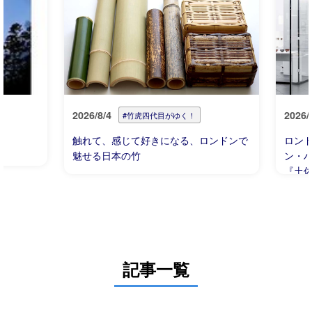
2026/8/4
2026/
#竹虎四代目がゆく！
触れて、感じて好きになる、ロンドンで
ロン
魅せる日本の竹
ン・ハウ
『土
るハ
記事一覧