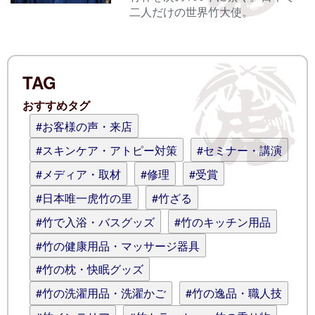
二人だけの世界竹大使。
電子メール
TAG
ログイン情報を記憶
おすすめタグ
コメント (スタイル用のHTMLタグを使
#お客様の声・来店
えます)
#スキンケア・アトピー対策
#セミナー・講演
#メディア・取材
#修理
#受賞
#日本唯一虎竹の里
#竹ざる
#竹で入浴・バスグッズ
#竹のキッチン用品
#竹の健康用品・マッサージ器具
#竹の枕・快眠グッズ
#竹の洗濯用品・洗濯かご
#竹の逸品・職人技