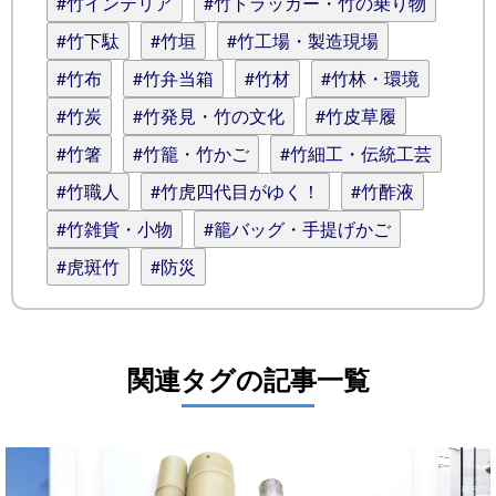
#竹インテリア
#竹トラッカー・竹の乗り物
#竹下駄
#竹垣
#竹工場・製造現場
#竹布
#竹弁当箱
#竹材
#竹林・環境
#竹炭
#竹発見・竹の文化
#竹皮草履
#竹箸
#竹籠・竹かご
#竹細工・伝統工芸
#竹職人
#竹虎四代目がゆく！
#竹酢液
#竹雑貨・小物
#籠バッグ・手提げかご
#虎斑竹
#防災
関連タグの記事一覧