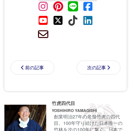
前の記事
次の記事
コメントする前に
サインイン
することもでき
竹虎四代目
ます。
YOSHIHIRO YAMAGISHI
創業明治27年の老舗竹虎の四代
目。100年守り続けた日本唯一の
名前
竹林を次の100年に繋ぐ。日本で