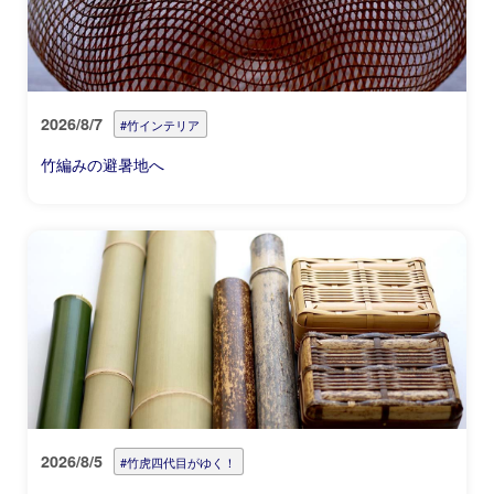
2026/8/7
#竹インテリア
竹編みの避暑地へ
2026/8/5
#竹虎四代目がゆく！