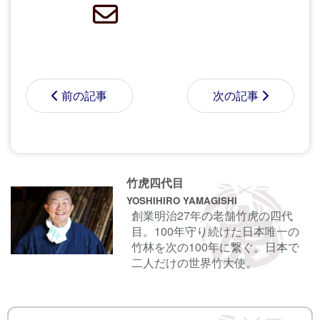
前の記事
次の記事
コメントする前に
サインイン
することもでき
竹虎四代目
ます。
YOSHIHIRO YAMAGISHI
創業明治27年の老舗竹虎の四代
目。100年守り続けた日本唯一の
名前
竹林を次の100年に繋ぐ。日本で
二人だけの世界竹大使。
電子メール