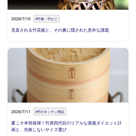
2026/7/15
#竹籠・竹かご
見直される竹花籠と、その裏に隠された意外な課題
2026/7/11
#竹のキッチン用品
夏こそ本領発揮！竹虎四代目のリアルな蒸籠ダイエット計
画と、失敗しないサイズ選び