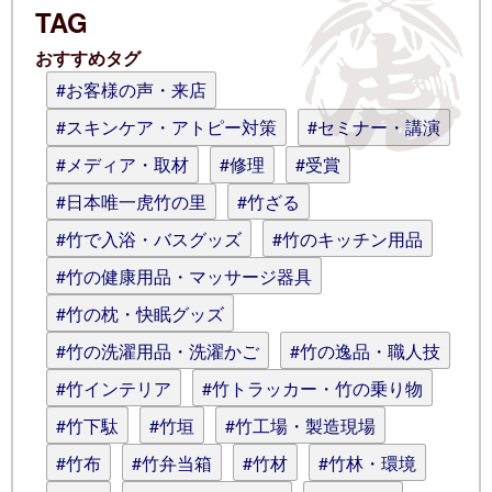
TAG
ログイン情報を記憶
おすすめタグ
コメント (スタイル用のHTMLタグを使
#お客様の声・来店
えます)
#スキンケア・アトピー対策
#セミナー・講演
#メディア・取材
#修理
#受賞
#日本唯一虎竹の里
#竹ざる
#竹で入浴・バスグッズ
#竹のキッチン用品
#竹の健康用品・マッサージ器具
#竹の枕・快眠グッズ
#竹の洗濯用品・洗濯かご
#竹の逸品・職人技
#竹インテリア
#竹トラッカー・竹の乗り物
#竹下駄
#竹垣
#竹工場・製造現場
#竹布
#竹弁当箱
#竹材
#竹林・環境