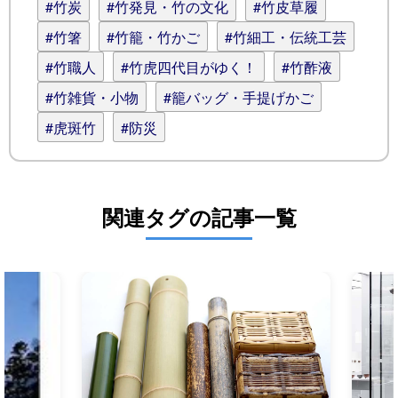
#竹炭
#竹発見・竹の文化
#竹皮草履
#竹箸
#竹籠・竹かご
#竹細工・伝統工芸
#竹職人
#竹虎四代目がゆく！
#竹酢液
#竹雑貨・小物
#籠バッグ・手提げかご
#虎斑竹
#防災
関連タグの記事一覧