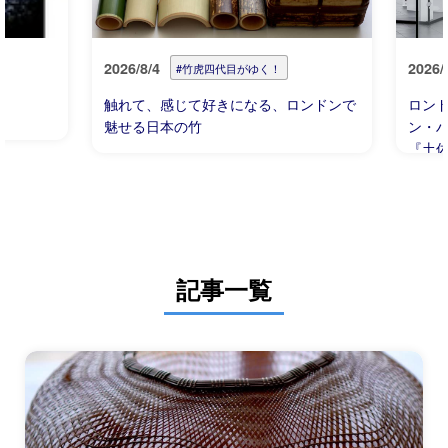
2026/8/4
2026/
#竹虎四代目がゆく！
触れて、感じて好きになる、ロンドンで
ロン
魅せる日本の竹
ン・ハウ
『土
るハ
記事一覧