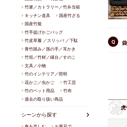
竹箸／カトラリー／竹弁当箱
キッチン道具
国産竹ざる
国産竹籠
竹手提げかごバッグ
竹皮草履 ／スリッパ ／下駄
袋
青竹踏み／孫の手／耳かき
竹垣／竹材／縁台／すのこ
文具／小物
竹のインテリア／照明
花かご／虫かご
竹工芸
竹のペット用品
竹布
過去の取り扱い商品
虎
シーンから探す
食を楽しむ
お風呂で