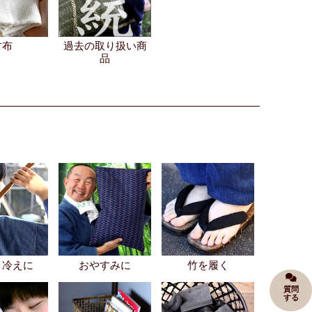
竹布
過去の取り扱い商
品
・冷えに
おやすみに
竹を履く
質問
する