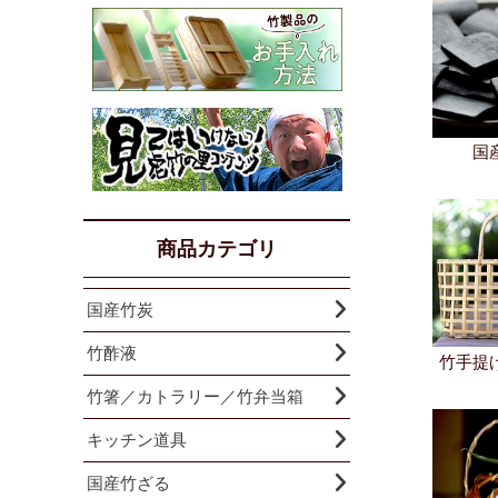
国
商品カテゴリ
国産竹炭
竹酢液
竹手提
竹箸／カトラリー／竹弁当箱
キッチン道具
国産竹ざる