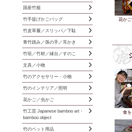
国産竹籠
竹手提げかごバッグ
花かご
竹皮草履／スリッパ／下駄
青竹踏み／孫の手／耳かき
竹垣／竹材／縁台／すのこ
文具／小物
竹のアクセサリー・小物
竹のインテリア／照明
花かご／虫かご
竹工芸 Japanese bamboo art・
食を
bamboo object
竹のペット用品