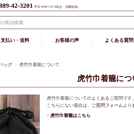
889-42-3201
平日 9:00〜17:30(土・日曜定休)
支払い・送料
お客様の声
よくある質問
バッグ
虎竹巾着籠について
虎竹巾着籠につ
虎竹巾着籠についてのよくあるご質問です
こちらにない場合は、
ご質問フォーム
より
虎竹巾着籠はこちら