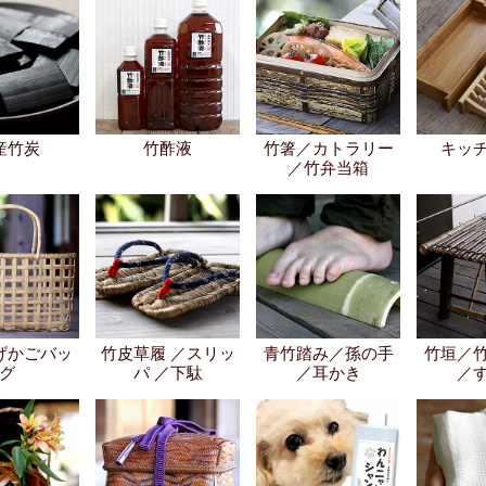
産竹炭
竹酢液
竹箸／カトラリー
キッ
／竹弁当箱
げかごバッ
竹皮草履 ／スリッ
青竹踏み／孫の手
竹垣／
グ
パ ／下駄
／耳かき
／