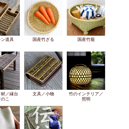
チン道具
国産竹ざる
国産竹籠
竹材／縁台
文具／小物
竹のインテリア／
すのこ
照明