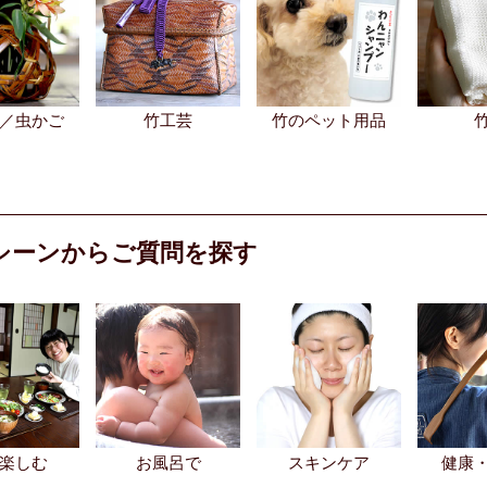
／虫かご
竹工芸
竹のペット用品
シーンからご質問を探す
楽しむ
お風呂で
スキンケア
健康