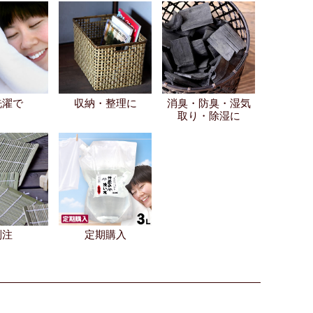
洗濯で
収納・整理に
消臭・防臭・湿気
取り・除湿に
別注
定期購入