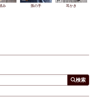
踏み
孫の手
耳かき