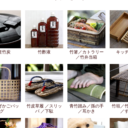
産竹炭
竹酢液
竹箸／カトラリー
キッ
／竹弁当箱
げかごバッ
竹皮草履 ／スリッ
青竹踏み／孫の手
竹垣／
グ
パ ／下駄
／耳かき
／