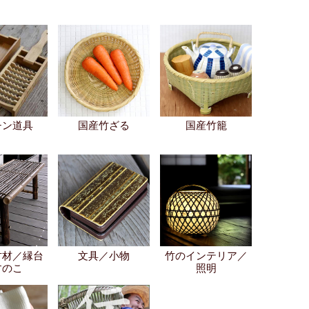
チン道具
国産竹ざる
国産竹籠
竹材／縁台
文具／小物
竹のインテリア／
すのこ
照明