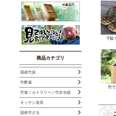
下駄
商品カテゴリ
国産竹炭
竹酢液
竹で
竹箸／カトラリー／竹弁当箱
キッチン道具
国産竹ざる