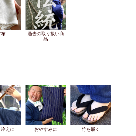
竹布
過去の取り扱い商
品
・冷えに
おやすみに
竹を履く