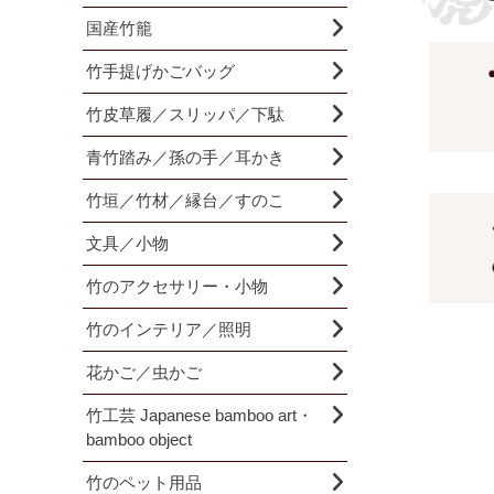
国産竹籠
竹手提げかごバッグ
竹皮草履／スリッパ／下駄
青竹踏み／孫の手／耳かき
竹垣／竹材／縁台／すのこ
文具／小物
竹のアクセサリー・小物
竹のインテリア／照明
花かご／虫かご
竹工芸 Japanese bamboo art・
bamboo object
竹のペット用品