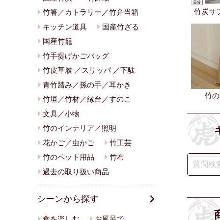
竹炭サ
竹箸／カトラリー／竹弁当箱
キッチン道具
国産竹ざる
国産竹籠
竹手提げかごバッグ
竹皮草履 ／スリッパ ／下駄
青竹踏み／孫の手／耳かき
竹の
竹垣／竹材／縁台／すのこ
文具／小物
竹のインテリア／照明
花かご／虫かご
竹工芸
竹のペット用品
竹布
過去の取り扱い商品
シーンから探す
食を楽しむ
お風呂で