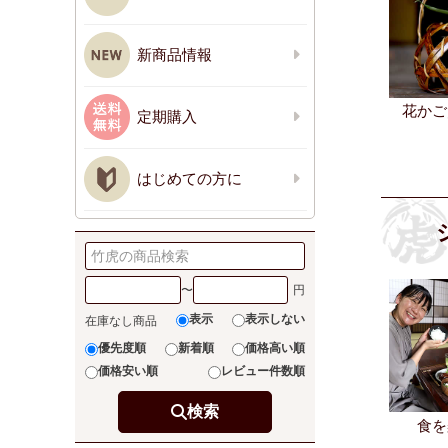
新商品情報
花かご
定期購入
はじめての方に
〜
表示
表示しない
在庫なし商品
優先度順
新着順
価格高い順
価格安い順
レビュー件数順
検索
食を