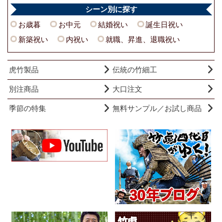
シーン別に探す
お歳暮
お中元
結婚祝い
誕生日祝い
新築祝い
内祝い
就職、昇進、退職祝い
虎竹製品
伝統の竹細工
別注商品
大口注文
季節の特集
無料サンプル／お試し商品