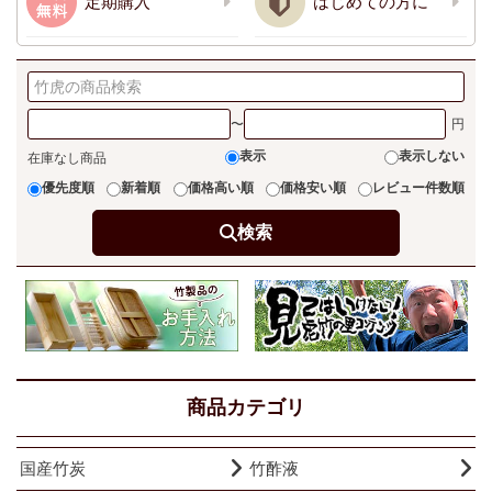
定期購入
はじめての方に
〜
表示
表示しない
在庫なし商品
優先度順
新着順
価格高い順
価格安い順
レビュー件数順
検索
商品カテゴリ
国産竹炭
竹酢液