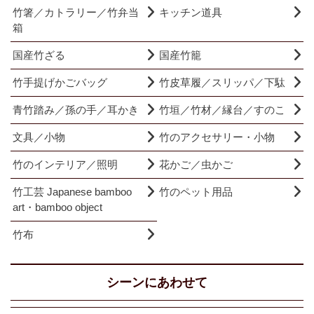
竹箸／カトラリー／竹弁当
キッチン道具
箱
国産竹ざる
国産竹籠
竹手提げかごバッグ
竹皮草履／スリッパ／下駄
青竹踏み／孫の手／耳かき
竹垣／竹材／縁台／すのこ
文具／小物
竹のアクセサリー・小物
竹のインテリア／照明
花かご／虫かご
竹工芸 Japanese bamboo
竹のペット用品
art・bamboo object
竹布
シーンにあわせて