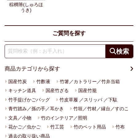
棕櫚箒(しゅろほ
うき)
ご質問を探す
商品カテゴリから探す
国産竹炭
竹酢液
竹箸／カトラリー／竹弁当箱
キッチン道具
国産竹ざる
国産竹籠
竹手提げかごバッグ
竹皮草履 ／スリッパ ／下駄
青竹踏み／孫の手／耳かき
竹垣／竹材／縁台／すのこ
文具／小物
竹のインテリア／照明
花かご／虫かご
竹工芸
竹のペット用品
竹布
過去の取り扱い商品