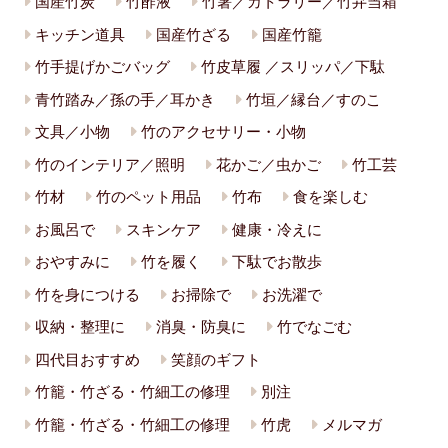
国産竹炭
竹酢液
竹箸／カトラリー／竹弁当箱
キッチン道具
国産竹ざる
国産竹籠
竹手提げかごバッグ
竹皮草履 ／スリッパ／下駄
青竹踏み／孫の手／耳かき
竹垣／縁台／すのこ
文具／小物
竹のアクセサリー・小物
竹のインテリア／照明
花かご／虫かご
竹工芸
竹材
竹のペット用品
竹布
食を楽しむ
お風呂で
スキンケア
健康・冷えに
おやすみに
竹を履く
下駄でお散歩
竹を身につける
お掃除で
お洗濯で
収納・整理に
消臭・防臭に
竹でなごむ
四代目おすすめ
笑顔のギフト
竹籠・竹ざる・竹細工の修理
別注
竹籠・竹ざる・竹細工の修理
竹虎
メルマガ