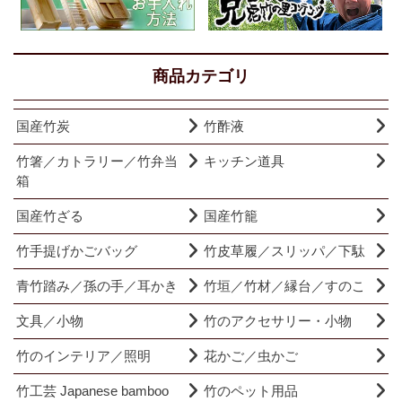
商品カテゴリ
国産竹炭
竹酢液
竹箸／カトラリー／竹弁当
キッチン道具
箱
国産竹ざる
国産竹籠
竹手提げかごバッグ
竹皮草履／スリッパ／下駄
青竹踏み／孫の手／耳かき
竹垣／竹材／縁台／すのこ
文具／小物
竹のアクセサリー・小物
竹のインテリア／照明
花かご／虫かご
竹工芸 Japanese bamboo
竹のペット用品