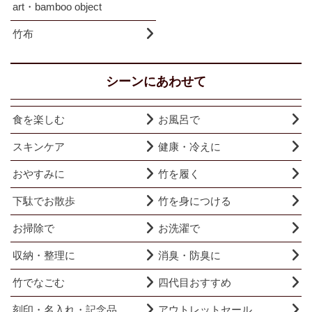
art・bamboo object
竹布
シーンにあわせて
食を楽しむ
お風呂で
スキンケア
健康・冷えに
おやすみに
竹を履く
下駄でお散歩
竹を身につける
お掃除で
お洗濯で
収納・整理に
消臭・防臭に
竹でなごむ
四代目おすすめ
刻印・名入れ・記念品
アウトレットセール