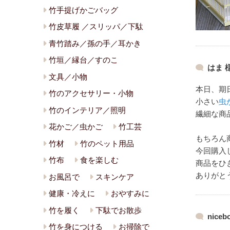
竹手提げかごバッグ
竹皮草履 ／スリッパ／下駄
青竹踏み／孫の手／耳かき
竹垣／縁台／すのこ
はま 
文具／小物
本日、期
竹のアクセサリー・小物
小さい
虫
竹のインテリア／照明
繊細な商
花かご／虫かご
竹工芸
もちろん
竹材
竹のペット用品
今回購入
竹布
食を楽しむ
商品をひ
ありがと
お風呂で
スキンケア
健康・冷えに
おやすみに
竹を履く
下駄でお散歩
niceb
竹を身につける
お掃除で