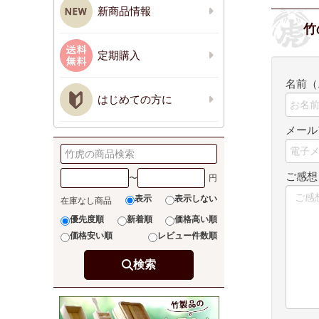
新商品情報
竹
定期購入
名前（
はじめての方に
メール
ご感
〜
表示
表示しない
在庫なし商品
優先度順
新着順
価格高い順
価格安い順
レビュー件数順
検索