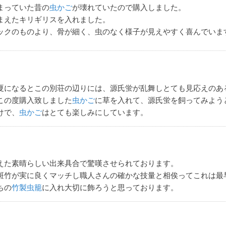
まっていた昔の
虫かご
が壊れていたので購入しました。
まえたキリギリスを入れました。
ックのものより、骨が細く、虫のなく様子が見えやすく喜んでいま
夏になるとこの別荘の辺りには、源氏蛍が乱舞しとても見応えのあ
この度購入致しました
虫かご
に草を入れて、源氏蛍を飼ってみよう
けで、
虫かご
はとても楽しみにしています。
えた素晴らしい出来具合で驚嘆させられております。
斑竹が実に良くマッチし職人さんの確かな技量と相俟ってこれは最
ちの
竹製虫籠
に入れ大切に飾ろうと思っております。