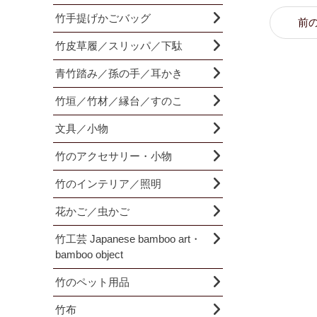
竹手提げかごバッグ
前
竹皮草履／スリッパ／下駄
青竹踏み／孫の手／耳かき
竹垣／竹材／縁台／すのこ
文具／小物
竹のアクセサリー・小物
竹のインテリア／照明
花かご／虫かご
竹工芸 Japanese bamboo art・
bamboo object
竹のペット用品
竹布