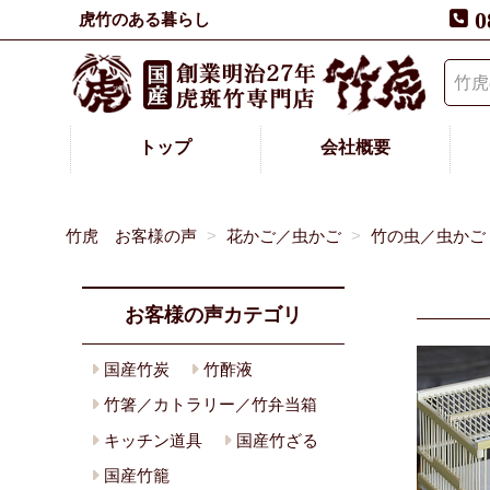
0
虎竹のある暮らし
トップ
会社概要
竹虎 お客様の声
花かご／虫かご
竹の虫／虫かご
お客様の声カテゴリ
国産竹炭
竹酢液
竹箸／カトラリー／竹弁当箱
キッチン道具
国産竹ざる
国産竹籠