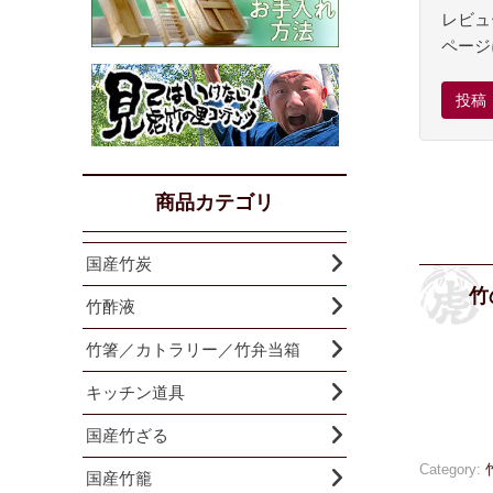
レビュ
ページ
商品カテゴリ
国産竹炭
竹
竹酢液
竹箸／カトラリー／竹弁当箱
キッチン道具
国産竹ざる
Category:
国産竹籠