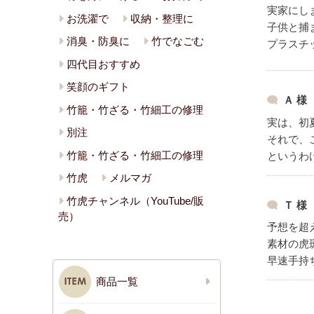
実家にし
お洗濯で
収納・整理に
子供と捕
消臭・防臭に
竹でなごむ
プラスチ
四代目おすすめ
笑顔のギフト
Ａ 様
竹籠・竹ざる・竹細工の修理
実は、初
別注
それで、
竹籠・竹ざる・竹細工の修理
というわ
竹虎
メルマガ
竹虎チャンネル（YouTube/販
Ｔ 様
売）
予想を超
素材の虎
早速手持
商品一覧