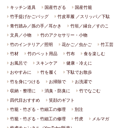
キッチン道具
国産竹ざる
国産竹籠
竹手提げかごバッグ
竹皮草履 ／スリッパ／下駄
青竹踏み／孫の手／耳かき
竹垣／縁台／すのこ
文具／小物
竹のアクセサリー・小物
竹のインテリア／照明
花かご／虫かご
竹工芸
竹材
竹のペット用品
竹布
食を楽しむ
お風呂で
スキンケア
健康・冷えに
おやすみに
竹を履く
下駄でお散歩
竹を身につける
お掃除で
お洗濯で
収納・整理に
消臭・防臭に
竹でなごむ
四代目おすすめ
笑顔のギフト
竹籠・竹ざる・竹細工の修理
別注
竹籠・竹ざる・竹細工の修理
竹虎
メルマガ
竹虎チャンネル（YouTube/販売）