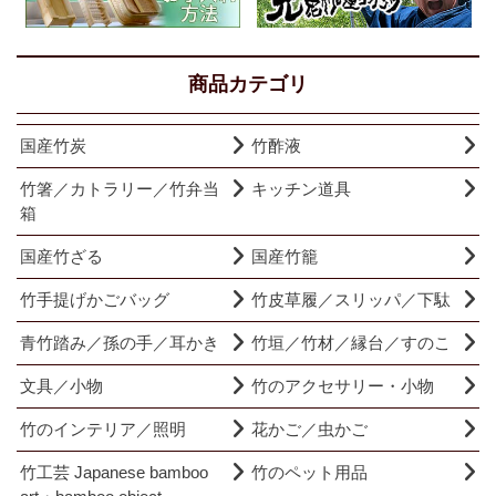
商品カテゴリ
国産竹炭
竹酢液
竹箸／カトラリー／竹弁当
キッチン道具
箱
国産竹ざる
国産竹籠
竹手提げかごバッグ
竹皮草履／スリッパ／下駄
青竹踏み／孫の手／耳かき
竹垣／竹材／縁台／すのこ
文具／小物
竹のアクセサリー・小物
竹のインテリア／照明
花かご／虫かご
竹工芸 Japanese bamboo
竹のペット用品