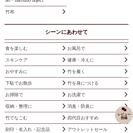
art・bamboo object
竹布
シーンにあわせて
食を楽しむ
お風呂で
スキンケア
健康・冷えに
おやすみに
竹を履く
下駄でお散歩
竹を身につける
お掃除で
お洗濯で
収納・整理に
消臭・防臭に
レビュー
竹でなごむ
四代目おすすめ
投稿
刻印・名入れ・記念品
アウトレットセール