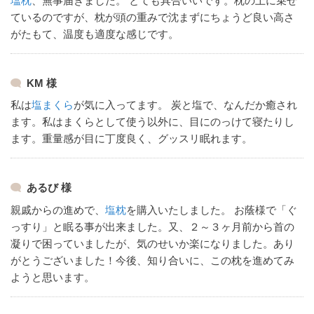
塩枕
、無事届きました。
とても具合いいです。
枕の上に乗せ
ているのですが、枕が頭の重みで沈まずにちょうど良い高さ
がたもて、温度も適度な感じです。
KM 様
私は
塩まくら
が気に入ってます。
炭と塩で、なんだか癒され
ます。
私はまくらとして使う以外に、目にのっけて寝たりし
ます。
重量感が目に丁度良く、グッスリ眠れます。
あるび 様
親戚からの進めで、
塩枕
を購入いたしました。
お蔭様で「ぐ
っすり」と眠る事が出来ました。
又、２～３ヶ月前から首の
凝りで困っていましたが、気のせいか楽になりました。
あり
がとうございました！
今後、知り合いに、この枕を進めてみ
ようと思います。