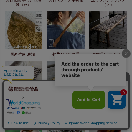
虎竹花籠 手付き四海
虎竹スクエア茶碗籠
虎竹ランチボックス
波（豆）
（大）
国産竹皮 3枚組
竹曲がり孫の手
虎竹縁台 大 150cm
黒竹玄関すのこ
虎竹名刺入れ（名入
竹炭ベッドパッド
90cm
れ/刻印）
（マット）シングル