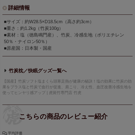
詳細情報
■サイズ：約W28.5×D18.5cm（高さ約3cm）
■重さ：約1.2kg（竹炭100g）
■素材：塩（徳島鳴門産）、竹炭、冷感生地（ポリエチレン
50％・ナイロン50％）
■原産国：日本製・国産
竹炭枕／快眠グッズ
【国産】竹炭ソフト塩まくら頭寒足熱が健康の秘訣！塩の効果に竹炭の効
果をプラス塩と竹炭で血行が促進、肩こり、冷え性、血圧改善冷感生地を
使ってヒンヤリ感アップ | 虎斑竹専門店 竹虎