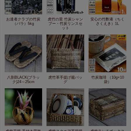
お達者クラブの竹炭
虎竹の里 竹炭シャン
安心の竹酢液（ちく
（バラ）5kg
プー・竹炭リンスセ
さくえき）1L
ット
八割BLACK(ブラッ
虎竹革手提げ籠バッ
竹炭珈琲 （10g×10
ク)24～25cm
グ
袋）