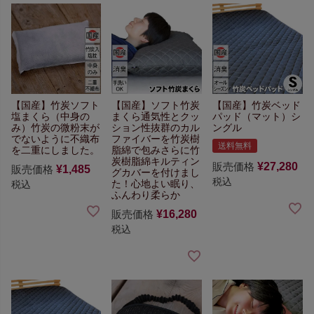
【国産】竹炭ソフト
【国産】ソフト竹炭
【国産】竹炭ベッド
塩まくら（中身の
まくら
通気性とクッ
パッド（マット）シ
み）
竹炭の微粉末が
ション性抜群の
カル
ングル
でないように
不織布
ファイバーを竹炭樹
送料無料
を二重にしました。
脂綿で包み
さらに竹
炭樹脂綿キルティン
販売価格
¥
27,280
販売価格
¥
1,485
グカバーを
付けまし
税込
た！心地よい眠り、
税込
ふんわり柔らか
販売価格
¥
16,280
税込