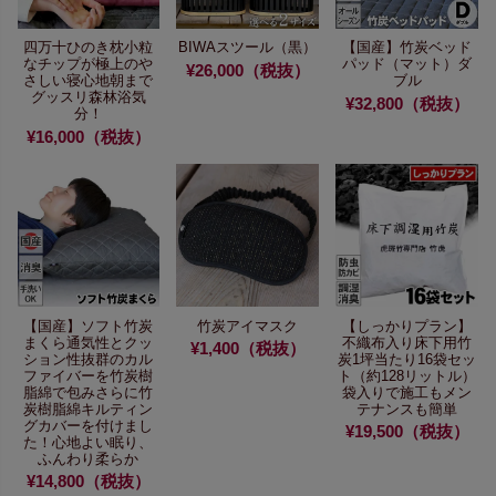
四万十ひのき枕
小粒
BIWAスツール（黒）
【国産】竹炭ベッド
なチップが極上のや
パッド（マット）ダ
¥26,000（税抜）
さしい寝心地
朝まで
ブル
グッスリ森林浴気
¥32,800（税抜）
分！
¥16,000（税抜）
【国産】ソフト竹炭
竹炭アイマスク
【しっかりプラン】
まくら
通気性とクッ
不織布入り床下用竹
¥1,400（税抜）
ション性抜群の
カル
炭
1坪当たり16袋セッ
ファイバーを竹炭樹
ト（約128リットル）
脂綿で包み
さらに竹
袋入りで施工もメン
炭樹脂綿キルティン
テナンスも簡単
グカバーを
付けまし
¥19,500（税抜）
た！心地よい眠り、
ふんわり柔らか
¥14,800（税抜）