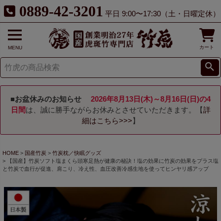
0889-42-3201
平日 9:00〜17:30（土・日曜定休）
カート
MENU
■お盆休みのお知らせ
2026年8月13日(木)～8月16日(日)の4
日間
は、誠に勝手ながらお休みとさせていただきます。【
詳
細はこちら>>>
】
HOME
国産竹炭
竹炭枕／快眠グッズ
【国産】竹炭ソフト塩まくら頭寒足熱が健康の秘訣！塩の効果に竹炭の効果をプラス塩
と竹炭で血行が促進、肩こり、冷え性、血圧改善冷感生地を使ってヒンヤリ感アップ