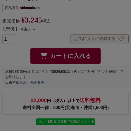
商品番号
shiomakura
¥
3,245
販売価格
税込
2,950円
（税抜）～
お気に入りに登録する
カートに入れる
本日
08時00分
までのご注文で
2026/08/11（火）
に
宅配便（ヤマト運輸）
で
お届けします。
東京都
お届け先を変更
22,000
送料無料
円（税込）以上で
送料全国一律：800円(北海道・沖縄1,500円)
今ならLINE ID連携で300ポイント