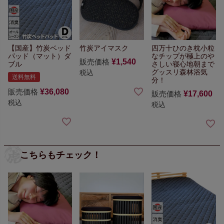
【国産】竹炭ベッド
竹炭アイマスク
四万十ひのき枕
小粒
パッド（マット）ダ
なチップが極上のや
販売価格
¥
1,540
ブル
さしい寝心地
朝まで
グッスリ森林浴気
税込
送料無料
分！
販売価格
¥
36,080
販売価格
¥
17,600
税込
税込
こちらもチェック！