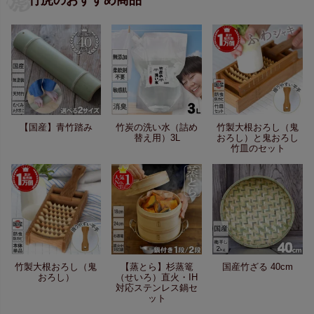
竹虎のおすすめ商品
【国産】青竹踏み
竹炭の洗い水（詰め
竹製大根おろし（鬼
替え用）3L
おろし）と鬼おろし
竹皿のセット
竹製大根おろし（鬼
【蒸とら】杉蒸篭
国産竹ざる 40cm
おろし）
（せいろ）直火・IH
対応ステンレス鍋セ
ット