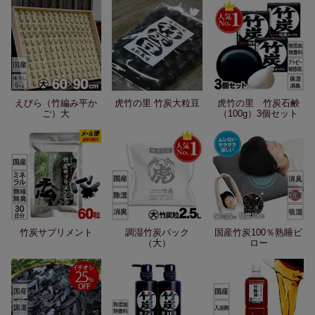
えびら（竹編み平か
虎竹の里 竹炭大粒豆
虎竹の里 竹炭石鹸
ご）大
（100g）3個セット
竹炭サプリメント
調湿竹炭パック
国産竹炭100％熟睡ピ
（大）
ロー