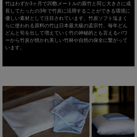
竹はわずか3ヶ月で20数メートルの親竹と同じ大きさに成
長してたったの3年で竹炭に活用することができる環境に
優しい素材として注目されています。竹炭ソフト塩まく
らに使われる原料の竹は日本最大級の孟宗竹、毎年どん
どんと筍を出して増えていく竹の神秘的とも言えるパワ
ーから竹炭が焼かれ美しい竹林や自然の保全に繋がって
います。