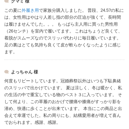
クマミ 様
この夏に
外履き用
で家族分購入しました。
普段、24.5?の私に
は、女性用はやはり人差し指の部分の圧迫が強くて、長時間
は履けませんでした。。。
もっぱら主人用に買った男性用
（26センチ）を室内で履いてます。
これはちょうど良くて、
着脱がスムーズなのでスリッパ代わりに毎日履いています。
足の裏はとても気持ち良くて皮が軟らかくなったように感じ
ます。
よっちゃん 様
何度もリピートしています。冠婚葬祭以外はいつも下駄鼻緒
のスリッパで出かけています。
夏は涼しく、冬は暖かく、私
の生活の中で重宝している物のベスト３に入っています。
そ
して何より、この草履のおかげで腰痛や膝痛がすっかり影を
潜め、快適に歩くことが出来ています。
本当にこの商品と出
会えて幸運でした。私の周りにも、結構愛用者が増えて喜ん
でおられます。感謝、感謝。