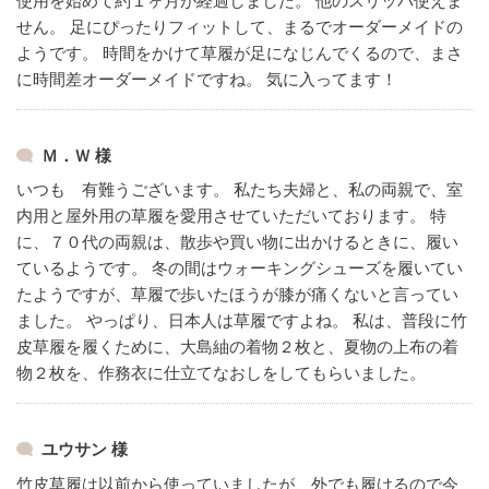
使用を始めて約１ヶ月が経過しました。
他のスリッパ使えま
せん。
足にぴったりフィットして、まるでオーダーメイドの
ようです。
時間をかけて草履が足になじんでくるので、まさ
に時間差オーダーメイドですね。
気に入ってます！
Ｍ．Ｗ 様
いつも 有難うございます。
私たち夫婦と、私の両親で、室
内用と屋外用の草履を愛用させていただいております。
特
に、７０代の両親は、散歩や買い物に出かけるときに、履い
ているようです。
冬の間はウォーキングシューズを履いてい
たようですが、草履で歩いたほうが膝が痛くないと言ってい
ました。
やっぱり、日本人は草履ですよね。
私は、普段に竹
皮草履を履くために、大島紬の着物２枚と、夏物の上布の着
物２枚を、作務衣に仕立てなおしをしてもらいました。
ユウサン 様
竹皮草履は以前から使っていましたが、外でも履けるので今