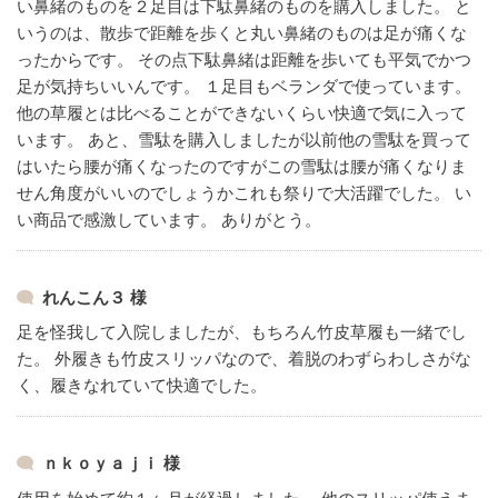
い鼻緒のものを２足目は下駄鼻緒のものを購入しました。
と
いうのは、散歩で距離を歩くと丸い鼻緒のものは足が痛くな
ったからです。
その点下駄鼻緒は距離を歩いても平気でかつ
足が気持ちいいんです。
１足目もベランダで使っています。
他の草履とは比べることができないくらい快適で気に入って
います。
あと、雪駄を購入しましたが以前他の雪駄を買って
はいたら腰が痛くなったのですがこの雪駄は腰が痛くなりま
せん角度がいいのでしょうかこれも祭りで大活躍でした。
い
い商品で感激しています。
ありがとう。
れんこん３ 様
足を怪我して入院しましたが、もちろん竹皮草履も一緒でし
た。
外履きも竹皮スリッパなので、着脱のわずらわしさがな
く、履きなれていて快適でした。
ｎｋｏｙａｊｉ 様