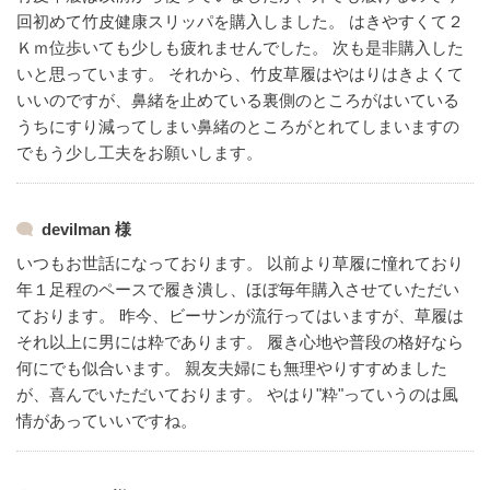
回初めて竹皮健康スリッパを購入しました。
はきやすくて２
Ｋｍ位歩いても少しも疲れませんでした。
次も是非購入した
いと思っています。
それから、竹皮草履はやはりはきよくて
いいのですが、鼻緒を止めている裏側のところがはいている
うちにすり減ってしまい鼻緒のところがとれてしまいますの
でもう少し工夫をお願いします。
devilman 様
いつもお世話になっております。
以前より草履に憧れており
年１足程のペースで履き潰し、ほぼ毎年購入させていただい
ております。
昨今、ビーサンが流行ってはいますが、草履は
それ以上に男には粋であります。
履き心地や普段の格好なら
何にでも似合います。
親友夫婦にも無理やりすすめました
が、喜んでいただいております。
やはり"粋"っていうのは風
情があっていいですね。