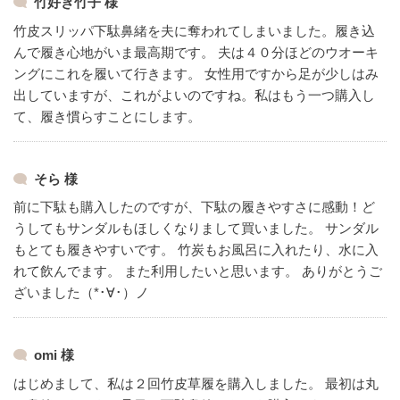
竹好き竹子 様
竹皮スリッパ下駄鼻緒を夫に奪われてしまいました。履き込
んで履き心地がいま最高期です。
夫は４０分ほどのウオーキ
ングにこれを履いて行きます。
女性用ですから足が少しはみ
出していますが、これがよいのですね。私はもう一つ購入し
て、履き慣らすことにします。
そら 様
前に下駄も購入したのですが、下駄の履きやすさに感動！ど
うしてもサンダルもほしくなりまして買いました。
サンダル
もとても履きやすいです。
竹炭もお風呂に入れたり、水に入
れて飲んでます。
また利用したいと思います。
ありがとうご
ざいました（*･∀･）ノ
omi 様
はじめまして、私は２回竹皮草履を購入しました。
最初は丸