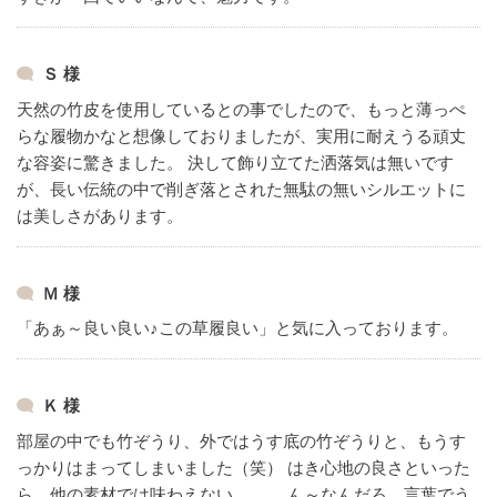
Ｓ 様
天然の竹皮を使用しているとの事でしたので、もっと薄っぺ
らな履物かなと想像しておりましたが、実用に耐えうる頑丈
な容姿に驚きました。
決して飾り立てた洒落気は無いです
が、長い伝統の中で削ぎ落とされた無駄の無いシルエットに
は美しさがあります。
Ｍ 様
「あぁ～良い良い♪この草履良い」と気に入っております。
Ｋ 様
部屋の中でも竹ぞうり、外ではうす底の竹ぞうりと、もうす
っかりはまってしまいました（笑）
はき心地の良さといった
ら、他の素材では味わえない。。。
ん～なんだろ、言葉でう