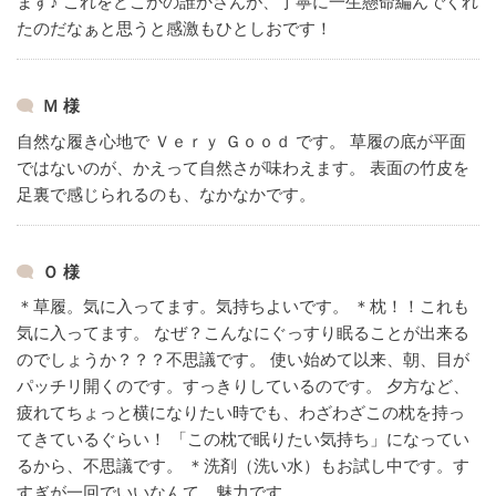
ます♪
これをどこかの誰かさんが、丁寧に一生懸命編んでくれ
たのだなぁと思うと感激もひとしおです！
Ｍ 様
自然な履き心地で Ｖｅｒｙ Ｇｏｏｄ です。
草履の底が平面
ではないのが、かえって自然さが味わえます。
表面の竹皮を
足裏で感じられるのも、なかなかです。
Ｏ 様
＊草履。気に入ってます。気持ちよいです。
＊枕！！これも
気に入ってます。
なぜ？こんなにぐっすり眠ることが出来る
のでしょうか？？？不思議です。
使い始めて以来、朝、目が
パッチリ開くのです。すっきりしているのです。
夕方など、
疲れてちょっと横になりたい時でも、わざわざこの枕を持っ
てきているぐらい！
「この枕で眠りたい気持ち」になってい
るから、不思議です。
＊洗剤（洗い水）もお試し中です。す
すぎが一回でいいなんて、魅力です。