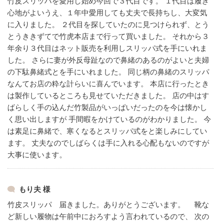
竹皮スリッパを愛用し始め今回で３代目です。
１代目は履き
心地がよいうえ、１年中愛用しても丈夫で長持ちし、大変気
に入りました。
２代目を探していたのに見つけられず、とう
とうききずてで竹虎本店まで行って買いました。
それから３
年余り３代目はネット販売を利用しスリッパ式を手にいれま
した。
さらに妻が外反母趾なので鼻緒のあるのがよいと夫婦
の下駄鼻緒式とを手にいれました。
同じ柄の鼻緒のスリッパ
なんてお店の粋な計らいに喜んでいます。
本店に行ったとき
は製作しているところも見せていただきました。
店の中はす
ばらしく手の込んだ竹製品がいっぱいだったのを今は懐かし
く思い出しますが
手間暇をかけているのがわかりました。
今
は素足に鼻緒で、寒くなるとスリッパ式をと楽しみにしてい
ます。
丈夫なのでしばらくは手に入れる心配もないのですが
大事に使います。
もり夫 様
竹皮スリッパ 届きました。ありがとうございます。
靴な
ど新しい履物は午前中におろすよう言われているので、
次の