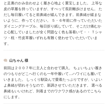
と足裏のかみ合わせよく履き心地よく重宝しました。
上等な
皮の草履を持っていますが、すべって長距離歩けません。
た
だし毎日履いてると前鼻緒が緩んできます。前鼻緒が緩まな
いように、作ってください。
５・６年前に作っていただいた
ダイニングテーブル、毎日折り紙していて、そこだけ痛むか
と心配していましたが全く問題なく色も落着いて・・
Ｔシャ
ツ・枕・竹皮草履いずれも有難く使わせていただいていま
す。
山ちゃん 様
前回は２００７年に主人と合わせて購入。
ちょいちょい履き
のつもりがどこへ行くのも一年中履いて…ハワイにも履いて
いきました。
しっくり馴染んで愛着たっぷりですが、いよい
よ鼻緒が切れそうなので、新調させていただきます。
選べる
鼻緒もいいけれど、到着までのワクワク感があるのでこちら
にします。