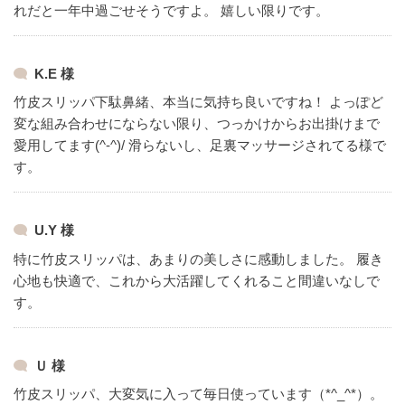
れだと一年中過ごせそうですよ。
嬉しい限りです。
K.E 様
竹皮スリッパ下駄鼻緒、本当に気持ち良いですね！
よっぽど
変な組み合わせにならない限り、つっかけからお出掛けまで
愛用してます(^-^)/
滑らないし、足裏マッサージされてる様で
す。
U.Y 様
特に竹皮スリッパは、あまりの美しさに感動しました。
履き
心地も快適で、これから大活躍してくれること間違いなしで
す。
Ｕ 様
竹皮スリッパ、大変気に入って毎日使っています（*^_^*）。