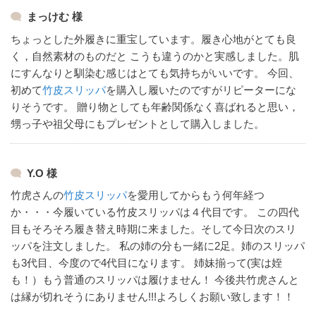
まっけむ 様
ちょっとした外履きに重宝しています。履き心地がとても良
く，自然素材のものだと
こうも違うのかと実感しました。肌
にすんなりと馴染む感じはとても気持ちがいいです。
今回、
初めて
竹皮スリッパ
を購入し履いたのですがリピーターにな
りそうです。
贈り物としても年齢関係なく喜ばれると思い，
甥っ子や祖父母にもプレゼントとして購入しました。
Y.O 様
竹虎さんの
竹皮スリッパ
を愛用してからもう何年経つ
か・・・今履いている竹皮スリッパは４代目です。
この四代
目もそろそろ履き替え時期に来ました。そして今日次のスリ
ッパを注文しました。
私の姉の分も一緒に2足。姉のスリッパ
も3代目、今度ので4代目になります。
姉妹揃って(実は姪
も！）もう普通のスリッパは履けません！
今後共竹虎さんと
は縁が切れそうにありません!!!よろしくお願い致します！！