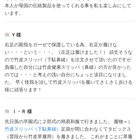
本人が母国の伝統製品を使ってくれる事を私も楽しみにして
います。
Y 様
右足の親指をガーゼで保護している為、右足が履けな
い・・・という・・・。（左足は履けました！）
頑丈そうな
ので竹皮スリッパ（下駄鼻緒）を注文させて頂いたのですが
負傷した自分には竹皮健康スリッパ（鼻緒）の方が良かった
のでは・・・と考えの浅い自分にちょっと涙目になりまし
た。
早く怪我を治して竹皮スリッパを履いてさくさく歩ける
様に頑張ります！
Ｉ・Ｒ 様
先日孫の卒園式に２部式の簡易和服で行きました。
履物＝）
竹皮スリッパ（下駄鼻緒）
足袋が間に合わなくてタビックス
（普段から竹皮草履用）を履きました。
これがまことに草履