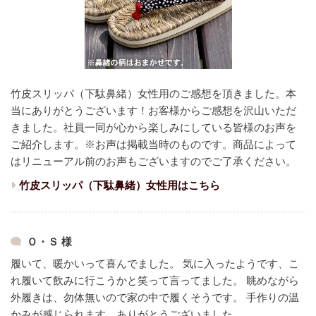
竹皮スリッパ（下駄鼻緒）女性用のご感想を頂きました。本
当にありがとうございます！
お客様からご感想を沢山いただ
きました。
社員一同が心から楽しみにしている皆様のお声を
ご紹介します。
※お声は掲載当時のものです。商品によって
はリニューアル前のお声もございますのでご了承ください。
竹皮スリッパ（下駄鼻緒）女性用はこちら
Ｏ・Ｓ 様
履いて、暖かいって喜んでました。
気に入ったようです、こ
れ履いて飲みに行こうかと笑って言ってました。
眺めながら
外履きは、勿体無いので家の中で履くそうです。
手作りの温
かみが感じられます、ありがとうございました。