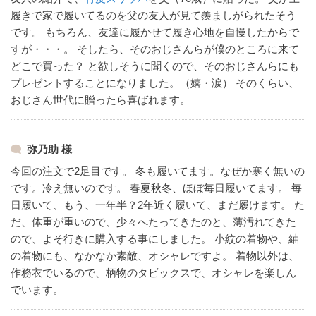
履きで家で履いてるのを父の友人が見て羨ましがられたそう
です。
もちろん、友達に履かせて履き心地を自慢したからで
すが・・・。
そしたら、そのおじさんらが僕のところに来て
どこで買った？
と欲しそうに聞くので、そのおじさんらにも
プレゼントすることになりました。（嬉・涙）
そのくらい、
おじさん世代に贈ったら喜ばれます。
弥乃助 様
今回の注文で2足目です。
冬も履いてます。なぜか寒く無いの
です。冷え無いのです。
春夏秋冬、ほぼ毎日履いてます。
毎
日履いて、もう、一年半？2年近く履いて、まだ履けます。
た
だ、体重が重いので、少々へたってきたのと、薄汚れてきた
ので、よそ行きに購入する事にしました。
小紋の着物や、紬
の着物にも、なかなか素敵、オシャレですよ。
着物以外は、
作務衣でいるので、柄物のタビックスで、オシャレを楽しん
でいます。