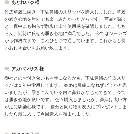
あとれいゆ 様
竹皮草履に続き、下駄鼻緒のスリッパを購入しました。草履
の履き心地を屋外でも楽しみたかったからです。
商品が届く
と、夜中にも拘らず散歩に出て使用感を確認しました。もち
ろん、期待に反せぬ履き心地に満足でした。
今ではジーンズ
から作務衣まで、これひとつで通しています。これからも長
いお付き合いをお願い致します。
アガパンサス 様
御社とのお付き合いも４年になるかも、下駄鼻緒の竹皮スリ
ッパは１年中愛用してます。
始めは鼻緒になれずどうかと思
いましたが、履きこんでいる内に鼻緒がなじんできて、今で
は履き心地が良いです。
色々購入しましたが、鼻緒は太い方
が足に馴染む様です。
自分と同じ物を友人にプレゼントしま
したら気に入って今回購入を頼まれました。