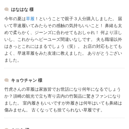
はなはな 様
今年の夏は
草履
！ということで親子３人分購入しました。
届
いて早速履いてみたらその感触の気持ちいいこと！
鼻緒も太
めで柔らかく、ジーンズに合わせてもおしゃれ！
何より涼し
いし、これからヘビーユーズ間違いなしです。
夫も職場以外
はきっとこれにはまるでしょう（笑）。
お店の対応もとても
よく、早速草履をみた友達に教えました。
ありがとうござい
ました。
キョウチャン 様
竹虎さんの草履は家族皆でお世話になり何年になるでしょう
か？須崎の観光で立ち寄り店内の竹製品に驚きファンになり
ました。
室内履きもいいですが外履きは何年はいても鼻緒は
傷みません。
古くなっても捨てられない草履です。