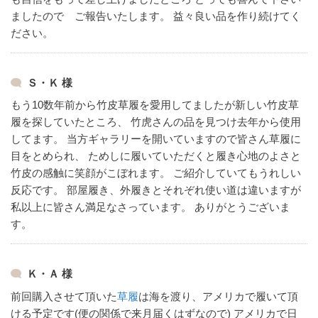
ましたので ご報告いたします。
益々良い品を作り続けてく
ださい。
Ｓ・Ｋ 様
もう10数年前から竹皮草履を愛用してましたが新しい竹皮草
履を探していたところ、
竹虎さんの品を見つけ去年から使用
してます。
当方ギャラリーを開いていますので皆さん草履に
目をとめられ、
ためしに履いていただくと履き心地のよさと
竹皮の感触に笑顔がこぼれます。
ご紹介していてもうれしい
反応です。
部屋履き、外履きとそれぞれ使い道は違いますが
私以上に皆さん満足なさっています。
ありがとうございま
す。
Ｋ・Ａ 様
前回購入させて頂いた
草履
は海を渡り、アメリカで履いて頂
ける予定です(便の関係で来月届くはずなので)
アメリカで日