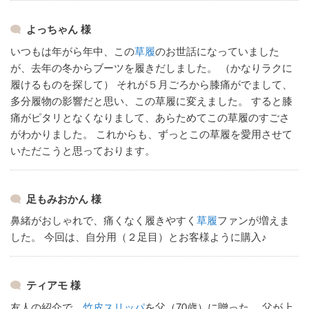
よっちゃん 様
いつもは年がら年中、この
草履
のお世話になっていました
が、去年の冬からブーツを履きだしました。
（かなりラクに
履けるものを探して）
それが５月ごろから膝痛がでまして、
多分履物の影響だと思い、この草履に変えました。
すると膝
痛がピタリとなくなりまして、あらためてこの草履のすごさ
がわかりました。
これからも、ずっとこの草履を愛用させて
いただこうと思っております。
足もみおかん 様
鼻緒がおしゃれで、痛くなく履きやすく
草履
ファンが増えま
した。
今回は、自分用（２足目）とお客様ように購入♪
ティアモ 様
友人の紹介で、
竹皮スリッパ
を父（70歳）に贈った。
父が上