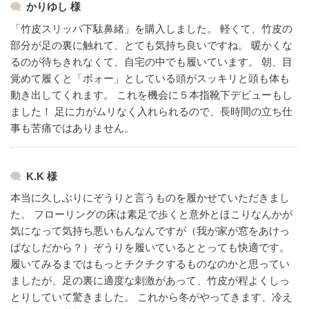
かりゆし 様
「竹皮スリッパ下駄鼻緒」を購入しました。
軽くて、竹皮の
部分が足の裏に触れて、とても気持ち良いですね。
暖かくな
るのが待ちきれなくて、自宅の中でも履いています。
朝、目
覚めて履くと「ボォー」としている頭がスッキリと頭も体も
動き出してくれます。
これを機会に５本指靴下デビューもし
ました！
足に力がムリなく入れられるので、長時間の立ち仕
事も苦痛ではありません。
K.K 様
本当に久しぶりにぞうりと言うものを履かせていただきまし
た。
フローリングの床は素足で歩くと意外とほこりなんかが
気になって気持ち悪いもんなんですが（我が家が窓をあけっ
ぱなしだから？）ぞうりを履いているととっても快適です。
履いてみるまではもっとチクチクするものなのかと思ってい
ましたが、足の裏に適度な刺激があって、竹皮が程よくしっ
とりしていて驚きました。
これから冬がやってきます、冷え