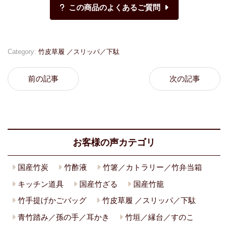
Category:
竹皮草履 ／スリッパ／下駄
前の記事
次の記事
お客様の声カテゴリ
国産竹炭
竹酢液
竹箸／カトラリー／竹弁当箱
キッチン道具
国産竹ざる
国産竹籠
竹手提げかごバッグ
竹皮草履 ／スリッパ／下駄
青竹踏み／孫の手／耳かき
竹垣／縁台／すのこ