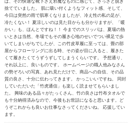
は、その快適な靴下さえ邪魔なものに感じて、さっさと脱ぎ
捨てていました。
肌に吸い付くようなフィット感、そして、
今日は突然の雨で肌寒くなりましたが、冷え性の私の足が、
冷たくない！
夏涼しいのは見た目からも分かりますが、「暖
かい」も、ほんとですね！！
今までのスリッパは、夏場の熱
いときは当然、冬場でもその履き心地のせいでつい裸足で歩
いてしまいがちでしたが、この竹皮草履に至っては、畳の部
屋からフローリングに出る時、その姿が目に入ると、履きた
くて履きたくてうずうずしてしまうくらいです。
予想通り、
それ以上に、良いものです。
ホームページの職人他みなさん
の勢ぞろいの写真、あれ見ただけで、商品への自信、その品
質の良さ、十分に伝わってきます。
かっこいいですね。
同封
していただいた「竹虎通信」も楽しく読ませてもらいまし
た。
興味のある品々がたっくさん、竹の良さは竹布タオルで
も十分納得済みなので、今後もお世話になると思います。ど
うぞこれからも良いお仕事なさってくださいね。
応援してい
ます。