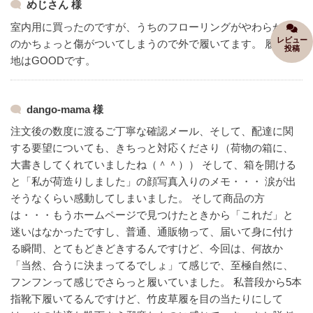
めじさん 様
室内用に買ったのですが、うちのフローリングがやわらかい
レビュー
のかちょっと傷がついてしまうので外で履いてます。
履き心
投稿
地はGOODです。
dango-mama 様
注文後の数度に渡るご丁寧な確認メール、そして、配達に関
する要望についても、きちっと対応くださり（荷物の箱に、
大書きしてくれていましたね（＾＾））
そして、箱を開ける
と「私が荷造りしました」の顔写真入りのメモ・・・
涙が出
そうなくらい感動してしまいました。
そして商品の方
は・・・もうホームページで見つけたときから「これだ」と
迷いはなかったですし、普通、通販物って、届いて身に付け
る瞬間、とてもどきどきするんですけど、今回は、何故か
「当然、合うに決まってるでしょ」て感じで、至極自然に、
フンフンって感じでさらっと履いていました。
私普段から5本
指靴下履いてるんですけど、竹皮草履を目の当たりにして