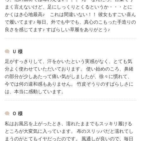
まく言えないけど、足にしっくりとくるというか・・・とに
かくはき心地最高♪ これは間違いない！！
彼女もすごい喜ん
で履いてます♪
毎日、外でも中でも、真心のこもった手造りの
良さを感じてます♪
すばらしい草履をありがとう♪
Ｕ 様
足がすっきりして、汗をかいたという実感がなく、とても気
分よく使わせていただいております。
使い始めのころ、鼻緒
の部分が少しあたって痛い気がしましたが、徐々に慣れて、
今では何の違和感もありません。
竹皮ぞうりのすばらしさに
は、本当に感動しています。
Ｏ 様
私はお風呂を上がったとき、濡れたままでもスッキリ履ける
ところが大変気に入っています。
布のスリッパだと濡れてし
まうのがとてもイヤだったのです。
風通しが良いので、毎日