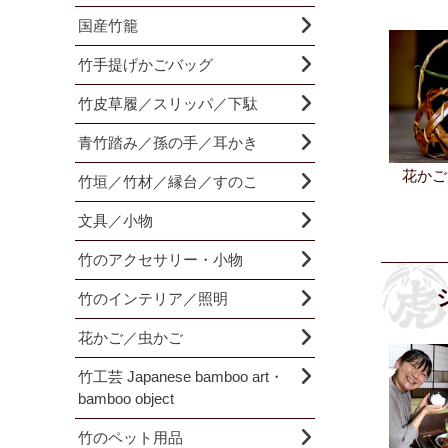
国産竹籠
竹手提げかごバッグ
竹皮草履／スリッパ／下駄
青竹踏み／孫の手／耳かき
花かご
竹垣／竹材／縁台／すのこ
文具／小物
竹のアクセサリー・小物
竹のインテリア／照明
花かご／虫かご
竹工芸 Japanese bamboo art・
bamboo object
竹のペット用品