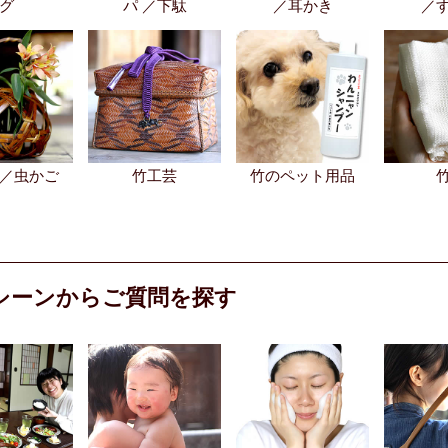
グ
パ ／下駄
／耳かき
／
／虫かご
竹工芸
竹のペット用品
シーンからご質問を探す