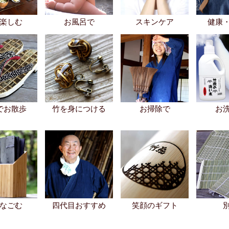
楽しむ
お風呂で
スキンケア
健康
でお散歩
竹を身につける
お掃除で
お
なごむ
四代目おすすめ
笑顔のギフト