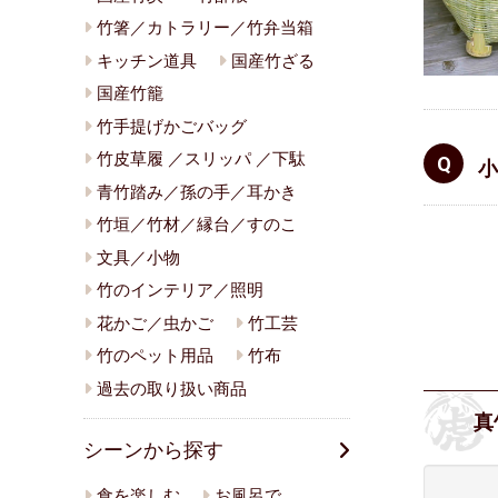
竹箸／カトラリー／竹弁当箱
キッチン道具
国産竹ざる
国産竹籠
竹手提げかごバッグ
竹皮草履 ／スリッパ ／下駄
小
青竹踏み／孫の手／耳かき
竹垣／竹材／縁台／すのこ
文具／小物
竹のインテリア／照明
花かご／虫かご
竹工芸
竹のペット用品
竹布
過去の取り扱い商品
真
シーンから探す
食を楽しむ
お風呂で