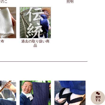
すのこ
照明
竹布
過去の取り扱い商
品
質問
する