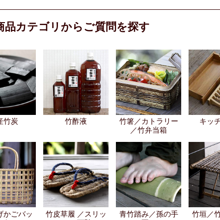
商品カテゴリからご質問を探す
産竹炭
竹酢液
竹箸／カトラリー
キッ
／竹弁当箱
げかごバッ
竹皮草履 ／スリッ
青竹踏み／孫の手
竹垣／