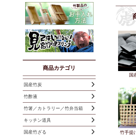
商品カテゴリ
国
国産竹炭
竹酢液
竹箸／カトラリー／竹弁当箱
キッチン道具
国産竹ざる
竹手提