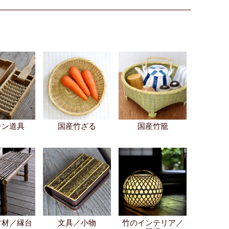
チン道具
国産竹ざる
国産竹籠
竹材／縁台
文具／小物
竹のインテリア／