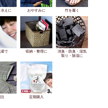
・冷えに
おやすみに
竹を履く
洗濯で
収納・整理に
消臭・防臭・湿気
取り・除湿に
別注
定期購入