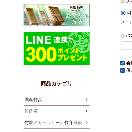
メ
可
メー
パ
会
個
商品カテゴリ
国産竹炭
竹酢液
竹箸／カトラリー／竹弁当箱