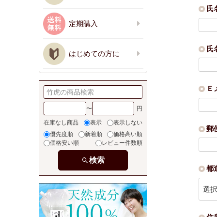
氏
定期購入
氏
はじめての方に
Ｅ
〜
在庫なし商品
表示
表示しない
郵
優先度順
新着順
価格高い順
価格安い順
レビュー件数順
検索
都