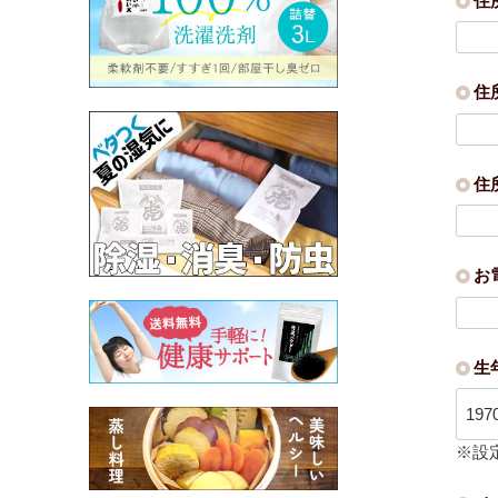
住
住
住
お
生
※設