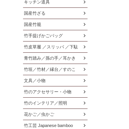
キッチン道具
国産竹ざる
国産竹籠
竹手提げかごバッグ
竹皮草履 ／スリッパ ／下駄
青竹踏み／孫の手／耳かき
竹垣／竹材／縁台／すのこ
文具／小物
竹のアクセサリー・小物
竹のインテリア／照明
花かご／虫かご
竹工芸 Japanese bamboo