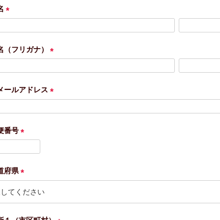
名
(
必
須
名（フリガナ）
)
(
必
須
メールアドレス
)
(
必
須
便番号
)
(
必
須
道府県
)
(
必
須
)