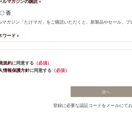
ールマガジンの購読
(
否
必
ルマガジン「たけマガ」をご購読いただくと、新製品やセール、プ
須
)
スワード
(
必
須
員規約
に同意する
（必須）
)
人情報保護方針
に同意する
（必須）
次へ
登録に必要な認証コードをメールにて