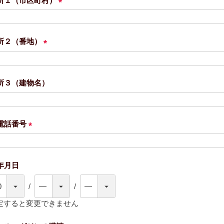
所１（市区町村）
(
必
須
所２（番地）
)
(
必
須
所３（建物名）
)
電話番号
(
必
須
年月日
)
定すると変更できません