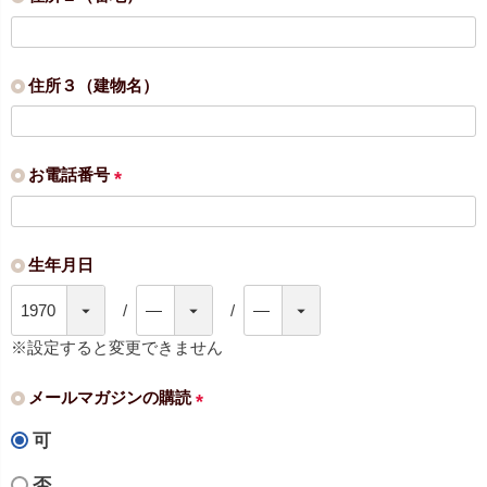
)
(
必
須
住所３（建物名）
)
お電話番号
(
必
須
生年月日
)
※設定すると変更できません
メールマガジンの購読
(
可
必
須
否