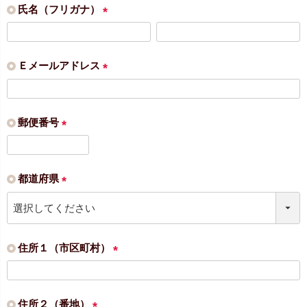
須
氏名（フリガナ）
)
(
必
須
Ｅメールアドレス
)
(
必
須
郵便番号
)
(
必
須
都道府県
)
(
必
須
)
住所１（市区町村）
(
必
須
住所２（番地）