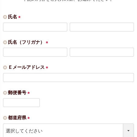
氏名
(
必
須
氏名（フリガナ）
)
(
必
須
Ｅメールアドレス
)
(
必
須
郵便番号
)
(
必
須
都道府県
)
(
必