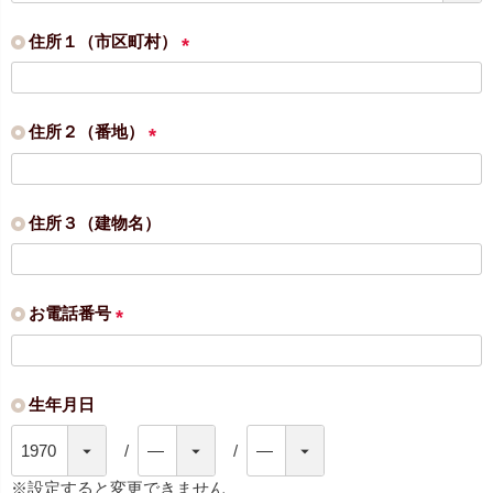
須
)
住所１（市区町村）
(
必
須
住所２（番地）
)
(
必
須
住所３（建物名）
)
お電話番号
(
必
須
生年月日
)
※設定すると変更できません