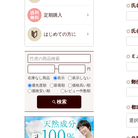
氏
定期購入
氏
はじめての方に
Ｅ
〜
在庫なし商品
表示
表示しない
郵
優先度順
新着順
価格高い順
価格安い順
レビュー件数順
検索
都