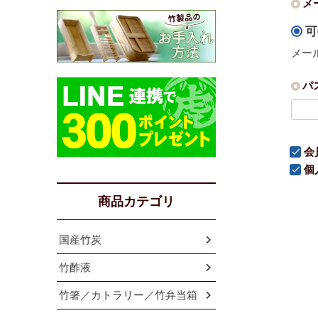
メ
可
メー
パ
会
個
商品カテゴリ
国産竹炭
竹酢液
竹箸／カトラリー／竹弁当箱