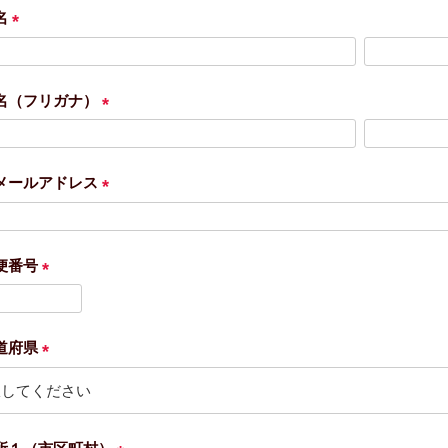
名
(
必
須
名（フリガナ）
)
(
必
須
メールアドレス
)
(
必
須
便番号
)
(
必
須
道府県
)
(
必
須
)