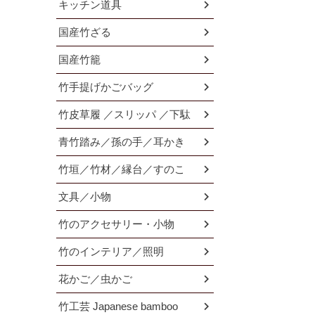
キッチン道具
国産竹ざる
国産竹籠
竹手提げかごバッグ
竹皮草履 ／スリッパ ／下駄
青竹踏み／孫の手／耳かき
竹垣／竹材／縁台／すのこ
文具／小物
竹のアクセサリー・小物
竹のインテリア／照明
花かご／虫かご
竹工芸 Japanese bamboo