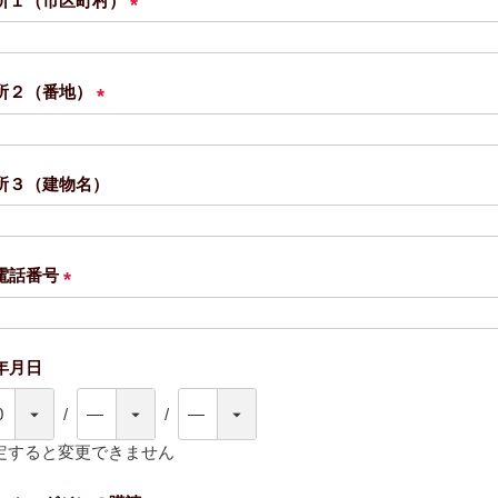
所１（市区町村）
(
必
須
所２（番地）
)
(
必
須
所３（建物名）
)
電話番号
(
必
須
年月日
)
定すると変更できません