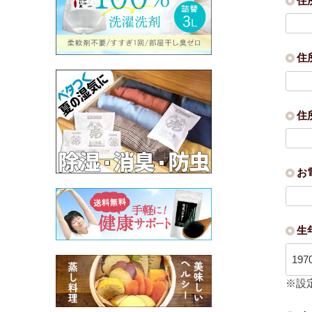
住
住
住
お
生
※設