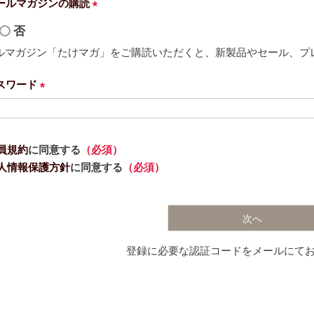
ールマガジンの購読
(
否
必
ルマガジン「たけマガ」をご購読いただくと、新製品やセール、プ
須
)
スワード
(
必
須
員規約
に同意する
（必須）
)
人情報保護方針
に同意する
（必須）
次へ
登録に必要な認証コードをメールにて