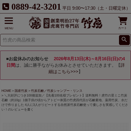
0889-42-3201
平日 9:00〜17:30（土・日曜定休）
カート
MENU
■お盆休みのお知らせ
2026年8月13日(木)～8月16日(日)の4
日間
は、誠に勝手ながらお休みとさせていただきます。【
詳
細はこちら>>>
】
HOME
国産竹炭
竹炭石鹸／竹炭シャンプー・リンス
＼大好評につき100個追加／【先着100名様プレゼント】送料無料！虎竹の里ミニ竹炭
石鹸（約10g）1個子供の頃からアトピー体質の竹虎四代目が石鹸素地、薬用竹炭、水だ
けで作りました 4人に3人がリピートする自然派竹炭石鹸使って優しさを実感してくださ
い！のレビューを書く