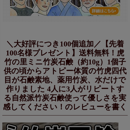
＼大好評につき100個追加／【先着
100名様プレゼント】送料無料！虎
竹の里ミニ竹炭石鹸（約10g）1個子
供の頃からアトピー体質の竹虎四代
目が石鹸素地、薬用竹炭、水だけで
作りました 4人に3人がリピートす
る自然派竹炭石鹸使って優しさを実
感してください！のレビューを書く