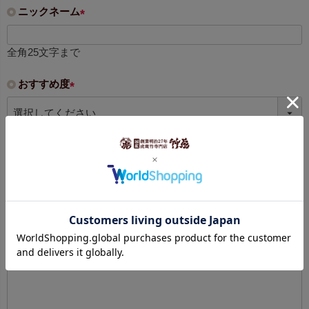
ニックネーム
(
必
全角25文字まで
須
)
おすすめ度
(
必
須
1～5段階評価
)
レビュー本文
(
全角20～1000文字まで
必
須
)