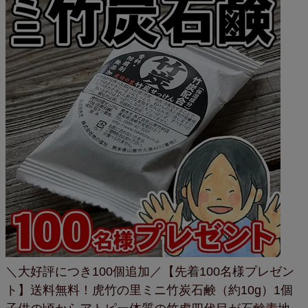
＼大好評につき100個追加／
【先着100名様プレゼン
ト】送料無料！
虎竹の里ミニ竹炭石鹸（約10g）1個