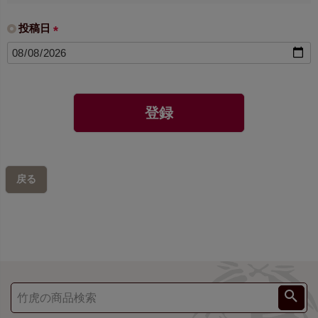
投稿日
(
必
須
)
登録
戻る