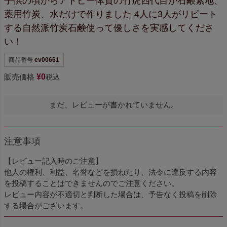
子供の頃からアトピー体質の竹虎四代目が
石鹸素地、
薬用竹炭、水だけで作りました
4人に3人がリピート
する自然派竹炭石鹸
使って優しさを実感してくださ
い！
商品番号
ev00661
販売価格
¥
0
税込
まだ、レビューが書かれていません。
注意事項
【レビュー記入時のご注意】
他人の権利、利益、名誉などを損ねたり、法令に違反する内容
を投稿することはできませんのでご注意ください。
レビュー内容が不適切と判断した場合は、予告なく投稿を削除
する場合がございます。