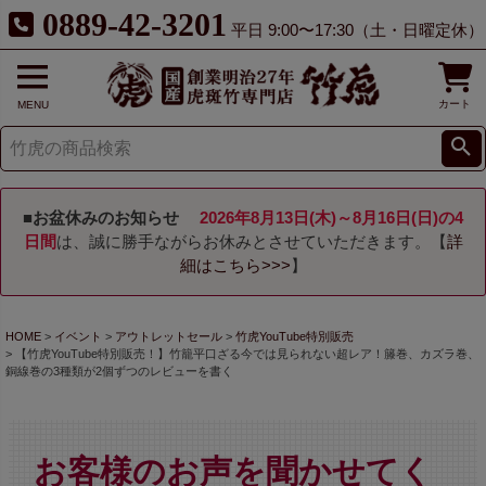
0889-42-3201
平日 9:00〜17:30（土・日曜定休）
カート
MENU
■お盆休みのお知らせ
2026年8月13日(木)～8月16日(日)の4
日間
は、誠に勝手ながらお休みとさせていただきます。【
詳
細はこちら>>>
】
HOME
イベント
アウトレットセール
竹虎YouTube特別販売
【竹虎YouTube特別販売！】竹籠平口ざる今では見られない超レア！籐巻、カズラ巻、
銅線巻の3種類が2個ずつのレビューを書く
お客様のお声を聞かせてく