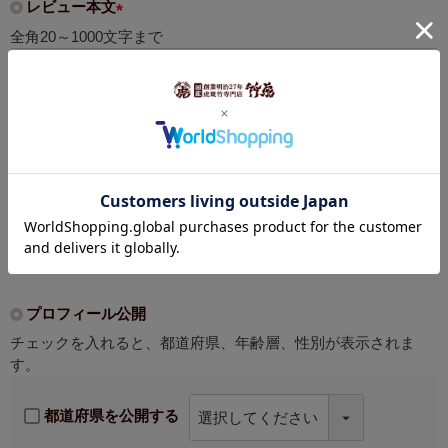
レビュー本文
(
全角20～1000文字まで
必
須
)
プロフィール公開
チェックを入れると、都道府県、年齢層、性別が表示されま
す。
都道府県を公開する