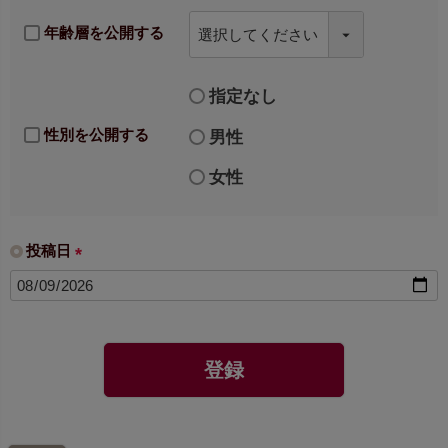
年齢層を公開する
指定なし
性別を公開する
男性
女性
投稿日
(
必
須
)
登録