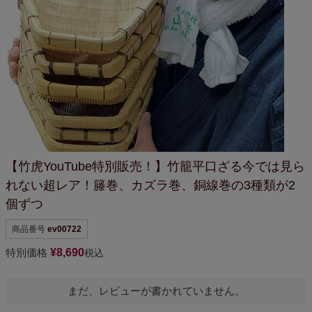
【竹虎YouTube特別販売！】
竹籠平口ざる
今では見ら
れない超レア！
籐巻、カズラ巻、銅線巻の3種類が2
個ずつ
商品番号
ev00722
特別価格
¥
8,690
税込
まだ、レビューが書かれていません。