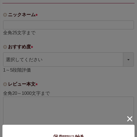
ニックネーム
(
必
全角25文字まで
須
)
おすすめ度
(
必
須
1～5段階評価
)
レビュー本文
(
全角20～1000文字まで
必
須
)