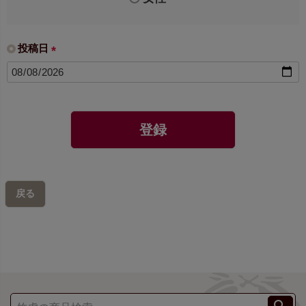
投稿日
(
必
須
)
登録
戻る