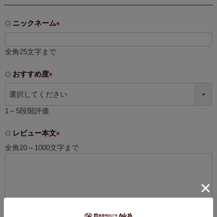
ニックネーム
(
必
全角25文字まで
須
)
おすすめ度
(
必
須
1～5段階評価
)
レビュー本文
(
全角20～1000文字まで
必
須
)