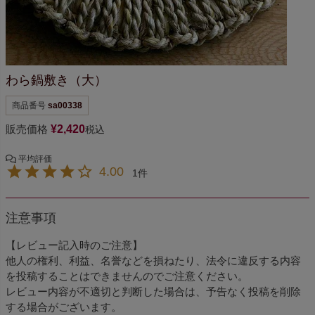
わら鍋敷き（大）
商品番号
sa00338
販売価格
¥
2,420
税込
4.00
1
注意事項
【レビュー記入時のご注意】
他人の権利、利益、名誉などを損ねたり、法令に違反する内容
を投稿することはできませんのでご注意ください。
レビュー内容が不適切と判断した場合は、予告なく投稿を削除
する場合がございます。