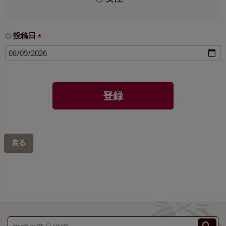
投稿日
(
必
須
)
登録
戻る